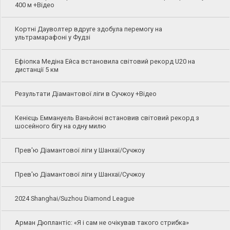
400 м +Відео
Кортні Дауволтер вдруге здобула перемогу на
ультрамарафоні у Фудзі
Ефіопка Медіна Ейса встановила світовий рекорд U20 на
дистанції 5 км
Результати Діамантової ліги в Сучжоу +Відео
Кенієць Еммануель Ваньйоні встановив світовий рекорд з
шосейного бігу на одну милю
Прев'ю Діамантової ліги у Шанхаї/Сучжоу
Прев'ю Діамантової ліги у Шанхаї/Сучжоу
2024 Shanghai/Suzhou Diamond League
Арман Дюплантіс: «Я і сам не очікував такого стрибка»