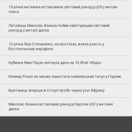
15-річна китаянка встановила світовий рекорд U20 у метані
списа
Литовець Миколас Алекна побив найстаріший світовий
рекорд у метані диска
12-річна Яна Степаненко, на протезах, взяла участь у
Бостонському марафоні
Кубинка Яіме Перес метнула диск на 73,09 м! +Відео
Юлімар Рохас не зможе захистити олімпійський титул у Парижі
Британець вперше в історії пробіг через усю Африку
Миколас Алекна встановив рекорд Європи U23 у метанні
диска