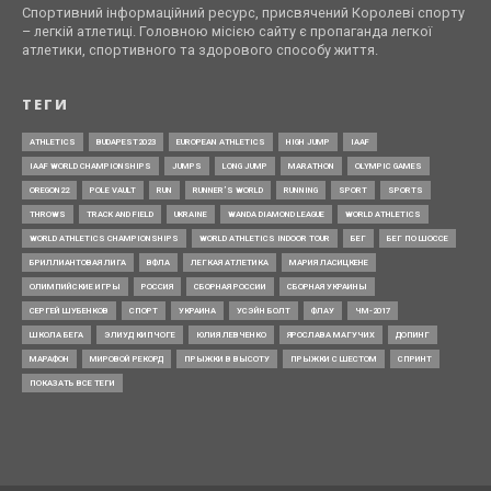
Спортивний інформаційний ресурс, присвячений Королеві спорту
– легкій атлетиці. Головною місією сайту є пропаганда легкої
атлетики, спортивного та здорового способу життя.
ТЕГИ
ATHLETICS
BUDAPEST2023
EUROPEAN ATHLETICS
HIGH JUMP
IAAF
IAAF WORLD CHAMPIONSHIPS
JUMPS
LONG JUMP
MARATHON
OLYMPIC GAMES
OREGON22
POLE VAULT
RUN
RUNNER’S WORLD
RUNNING
SPORT
SPORTS
THROWS
TRACK AND FIELD
UKRAINE
WANDA DIAMOND LEAGUE
WORLD ATHLETICS
WORLD ATHLETICS CHAMPIONSHIPS
WORLD ATHLETICS INDOOR TOUR
БЕГ
БЕГ ПО ШОССЕ
БРИЛЛИАНТОВАЯ ЛИГА
ВФЛА
ЛЕГКАЯ АТЛЕТИКА
МАРИЯ ЛАСИЦКЕНЕ
ОЛИМПИЙСКИЕ ИГРЫ
РОССИЯ
СБОРНАЯ РОССИИ
СБОРНАЯ УКРАИНЫ
СЕРГЕЙ ШУБЕНКОВ
СПОРТ
УКРАИНА
УСЭЙН БОЛТ
ФЛАУ
ЧМ-2017
ШКОЛА БЕГА
ЭЛИУД КИПЧОГЕ
ЮЛИЯ ЛЕВЧЕНКО
ЯРОСЛАВА МАГУЧИХ
ДОПИНГ
МАРАФОН
МИРОВОЙ РЕКОРД
ПРЫЖКИ В ВЫСОТУ
ПРЫЖКИ С ШЕСТОМ
СПРИНТ
ПОКАЗАТЬ ВСЕ ТЕГИ