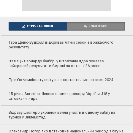
СТРІЧКА НОВИН
КОМЕНТАРІ
Тара Девіс-Вудхолл відкриває літній сезон з вражаючого
результату
Італієць Леонардо Фаббрі у штовханні ядра показав
найкращий результат в Європі за останні 36 років
Прев'ю чемпіонату світу з легкоатлетичних естафет 2024
15-річна Ангеліна Шепель оновила рекорд України U18 у
штовханні ядра
Відразу шестеро українок взяли участь в одному забігу на
турнірі у Віллемстад
Олександр Погорілко встановив національний рекорд з бігу на