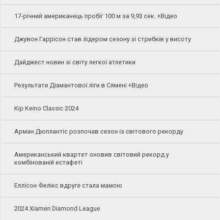
17-річний американець пробіг 100 м за 9,93 сек. +Відео
Джувон Гаррісон став лідером сезону зі стрибків у висоту
Дайджест новин зі світу легкої атлетики
Результати Діамантової ліги в Сямені +Відео
Kip Keino Classic 2024
Арман Дюплантіс розпочав сезон із світового рекорду
Американський квартет оновив світовий рекорд у
комбінованій естафеті
Еллісон Фелікс вдруге стала мамою
2024 Xiamen Diamond League