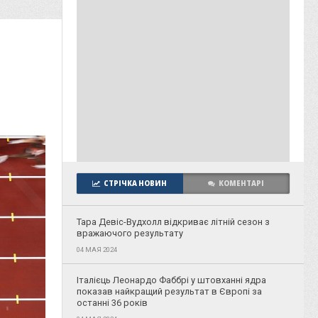
СТРІЧКА НОВИН
КОМЕНТАРІ
Тара Девіс-Вудхолл відкриває літній сезон з
вражаючого результату
04 МАЯ 2024
Італієць Леонардо Фаббрі у штовханні ядра
показав найкращий результат в Європі за
останні 36 років