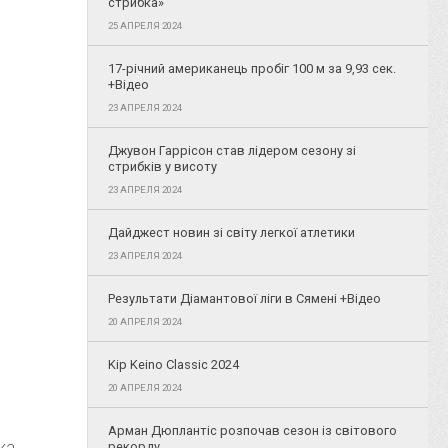
стрибка»
25 АПРЕЛЯ 2024
17-річний американець пробіг 100 м за 9,93 сек.
+Відео
23 АПРЕЛЯ 2024
Джувон Гаррісон став лідером сезону зі
стрибків у висоту
23 АПРЕЛЯ 2024
Дайджест новин зі світу легкої атлетики
23 АПРЕЛЯ 2024
Результати Діамантової ліги в Сямені +Відео
20 АПРЕЛЯ 2024
Kip Keino Classic 2024
20 АПРЕЛЯ 2024
Арман Дюплантіс розпочав сезон із світового
ка,
рекорду