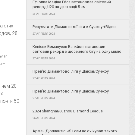
Ефіопка Медіна Ейса встановила світовий
рекорд U20 на дистанції 5 км
28 АПРЕЛЯ 2024
а этих
Результати Діамантової ліги в Сучжоу +Відео
рдов, 28
27 АПРЕЛЯ 2024
Кенієць Еммануель Ваньйоні встановив
світовий рекорд з шосейного бігу на одну милю
м и
27 АПРЕЛЯ 2024
»
-
Прев'ю Діамантової ліги у Шанхаї/Сучжоу
27 АПРЕЛЯ 2024
 чем 20
Прев'ю Діамантової ліги у Шанхаї/Сучжоу
ех
27 АПРЕЛЯ 2024
 почти 50
2024 Shanghai/Suzhou Diamond League
26 АПРЕЛЯ 2024
Арман Дюплантіс: «Я і сам не очікував такого