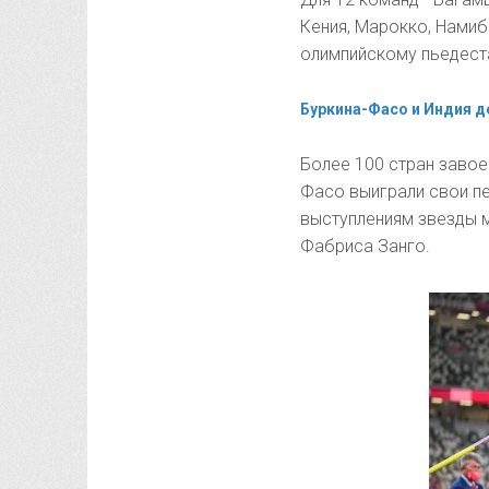
Кения, Марокко, Намиби
олимпийскому пьедест
Буркина-Фасо и Индия 
Более 100 стран завоев
Фасо выиграли свои пе
выступлениям звезды 
Фабриса Занго.