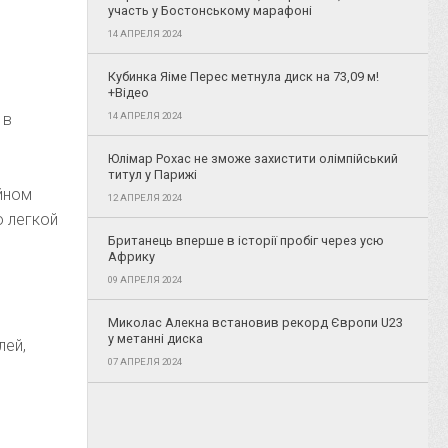
участь у Бостонському марафоні
14 АПРЕЛЯ 2024
Кубинка Яіме Перес метнула диск на 73,09 м!
+Відео
 в
14 АПРЕЛЯ 2024
Юлімар Рохас не зможе захистити олімпійський
титул у Парижі
ойном
12 АПРЕЛЯ 2024
о легкой
Британець вперше в історії пробіг через усю
Африку
09 АПРЕЛЯ 2024
Миколас Алекна встановив рекорд Європи U23
у метанні диска
лей,
07 АПРЕЛЯ 2024