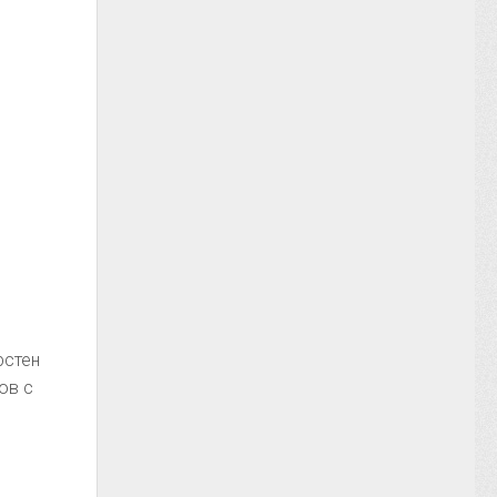
рстен
ов с