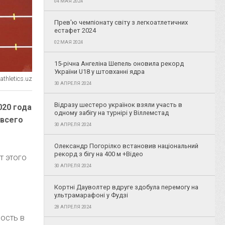
04 МАЯ 2024
Прев'ю чемпіонату світу з легкоатлетичних
естафет 2024
02 МАЯ 2024
15-річна Ангеліна Шепель оновила рекорд
України U18 у штовханні ядра
thletics.uz
30 АПРЕЛЯ 2024
Відразу шестеро українок взяли участь в
020 года
одному забігу на турнірі у Віллемстад
 всего
30 АПРЕЛЯ 2024
Олександр Погорілко встановив національний
рекорд з бігу на 400 м +Відео
т этого
30 АПРЕЛЯ 2024
Кортні Дауволтер вдруге здобула перемогу на
ультрамарафоні у Фудзі
28 АПРЕЛЯ 2024
ность в