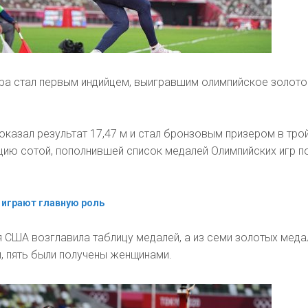
ра стал первым индийцем, выигравшим олимпийское золото
показал результат 17,47 м и стал бронзовым призером в тр
цию сотой, пополнившей список медалей Олимпийских игр п
играют главную роль
 США возглавила таблицу медалей, а из семи золотых меда
, пять были получены женщинами.