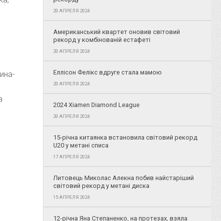
20 АПРЕЛЯ 2024
Американський квартет оновив світовий
рекорд у комбінованій естафеті
20 АПРЕЛЯ 2024
Еллісон Фелікс вдруге стала мамою
ина-
20 АПРЕЛЯ 2024
м
а
2024 Xiamen Diamond League
20 АПРЕЛЯ 2024
15-річна китаянка встановила світовий рекорд
U20 у метані списа
17 АПРЕЛЯ 2024
Литовець Миколас Алекна побив найстаріший
світовий рекорд у метані диска
15 АПРЕЛЯ 2024
12-річна Яна Степаненко, на протезах, взяла