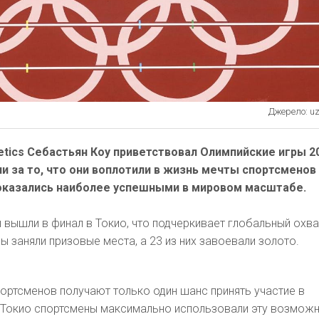
Джерело: uza
etics Себастьян Коу приветствовал Олимпийские игры 2
ии за то, что они воплотили в жизнь мечты спортсменов
оказались наиболее успешными в мировом масштабе.
вышли в финал в Токио, что подчеркивает глобальный охва
ы заняли призовые места, а 23 из них завоевали золото.
ортсменов получают только один шанс принять участие в
в Токио спортсмены максимально использовали эту возмож