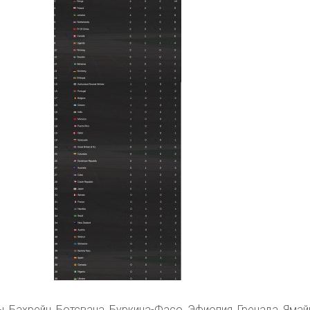
, Бахрейн, Ботсвана, Буркина-Фасо, Эфиопия, Гренада, Ямай