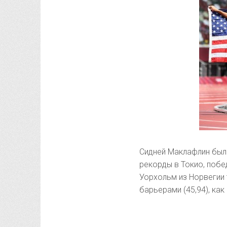
Сидней Маклафлин был
рекорды в Токио, побе
Уорхольм из Норвегии 
барьерами (45,94), ка