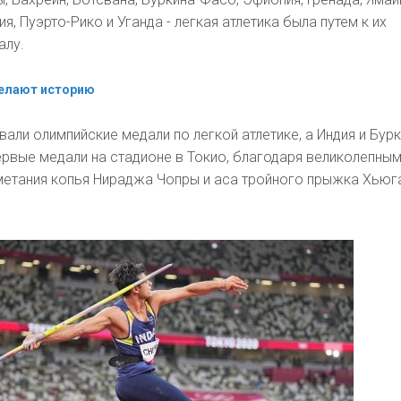
я, Пуэрто-Рико и Уганда - легкая атлетика была путем к их
алу.
делают историю
али олимпийские медали по легкой атлетике, а Индия и Бурк
рвые медали на стадионе в Токио, благодаря великолепны
метания копья Нираджа Чопры и аса тройного прыжка Хьюг