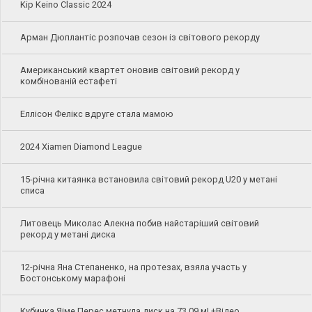
Kip Keino Classic 2024
Арман Дюплантіс розпочав сезон із світового рекорду
Американський квартет оновив світовий рекорд у
комбінованій естафеті
Еллісон Фелікс вдруге стала мамою
2024 Xiamen Diamond League
15-річна китаянка встановила світовий рекорд U20 у метані
списа
Литовець Миколас Алекна побив найстаріший світовий
рекорд у метані диска
12-річна Яна Степаненко, на протезах, взяла участь у
Бостонському марафоні
Кубинка Яіме Перес метнула диск на 73,09 м! +Відео