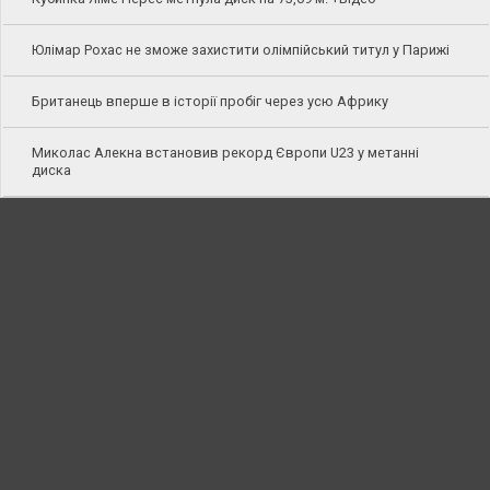
Юлімар Рохас не зможе захистити олімпійський титул у Парижі
Британець вперше в історії пробіг через усю Африку
Миколас Алекна встановив рекорд Європи U23 у метанні
диска