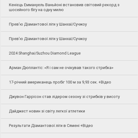
Кенієць Еммануель Ваньйоні встановив світовий рекорд з
шосейного бігу на одну милю
Прев'ю Діамантової ліги у Шанхаї/Сучжоу
Прев'ю Діамантової ліги у Шанхаї/Сучжоу
2024 Shanghai/Suzhou Diamond League
Арман Дюплантіс: «Я і сам не очікував такого стрибка»
17-річний американець пробіг 100 м за 9,93 сек. +Відео
Джувон Гаррісон став лідером сезону зі стрибків у висоту
Дайджест новин зі світу легкої атлетики
Результати Діамантової ліги в Сямені +Відео