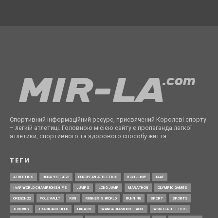
Спортивний інформаційний ресурс, присвячений Королеві спорту
– легкій атлетиці. Головною місією сайту є пропаганда легкої
атлетики, спортивного та здорового способу життя.
ТЕГИ
ATHLETICS
BUDAPEST2023
EUROPEAN ATHLETICS
HIGH JUMP
IAAF
IAAF WORLD CHAMPIONSHIPS
JUMPS
LONG JUMP
MARATHON
OLYMPIC GAMES
OREGON22
POLE VAULT
RUN
RUNNER’S WORLD
RUNNING
SPORT
SPORTS
THROWS
TRACK AND FIELD
UKRAINE
WANDA DIAMOND LEAGUE
WORLD ATHLETICS