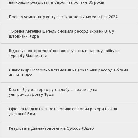
найкращий результат в Європі за останні 36 років
Прев'ю чемпіонату світу з легкоатлетичних естафет 2024
15-річна Ангеліна Шепель оновила рекорд України U18 у
штовханні ядра
Відразу шестеро українок взяли участь в одному забігу на
турнірі у Віллемстад
Олександр Погорілко встановив національний рекорд з бігу на
400 м +Відео
Кортні Дауволтер вдруге здобула перемогу на
ультрамарафоні у Фудзі
Ефіопка Медіна Ейса встановила світовий рекорд U20 на
дистанції 5 км
Результати Діамантової ліги в Сучжоу +Відео