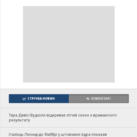
СТРІЧКА НОВИН
КОМЕНТАРІ
Тара Девіс-Вудхолл відкриває літній сезон з вражаючого
результату
Італієць Леонардо Фаббрі у штовханні ядра показав