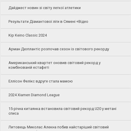
Дайджест новин зі світу легкої атлетики
Результати Діамантової ліги в Сямені +Відео
Kip Keino Classic 2024
Арман Дюплантіс розпочав сезон із світового рекорду
Американський квартет оновив світовий рекорд у
комбінованій естафеті
Еллісон Фелікс вдруге стала мамою
2024 Xiamen Diamond League
15-річна китаянка встановила світовий рекорд U20 у метані
списа
Литовець Миколас Алекна побив найстаріший світовий