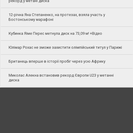
рекорд у метані диска
12-річна Яна Степаненко, на протезах, взяла участь у
Бостонському марафоні
Кубинка Яіме Перес метнула диск на 73,09 м! +Відео
Юлімар Рохас не зможе захистити олімпійський титул у Парижі
Британець вперше в історії пробіг через усю Африку
Миколас Алекна встановив рекорд Європи U23 у метанні
диска