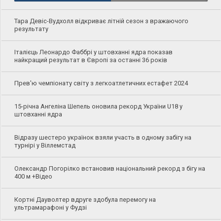
Тара Девіс-Вудхолл відкриває літній сезон з вражаючого
результату
Італієць Леонардо Фаббрі у штовханні ядра показав
найкращий результат в Європі за останні 36 років
Прев'ю чемпіонату світу з легкоатлетичних естафет 2024
15-річна Ангеліна Шепель оновила рекорд України U18 у
штовханні ядра
Відразу шестеро українок взяли участь в одному забігу на
турнірі у Віллемстад
Олександр Погорілко встановив національний рекорд з бігу на
400 м +Відео
Кортні Дауволтер вдруге здобула перемогу на
ультрамарафоні у Фудзі