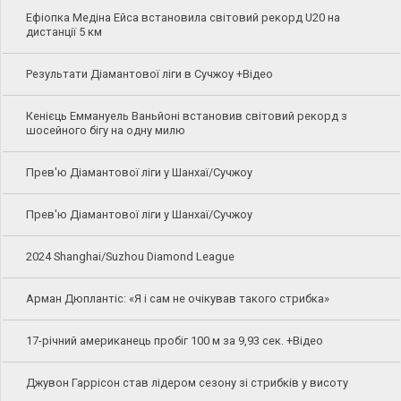
Ефіопка Медіна Ейса встановила світовий рекорд U20 на
дистанції 5 км
Результати Діамантової ліги в Сучжоу +Відео
Кенієць Еммануель Ваньйоні встановив світовий рекорд з
шосейного бігу на одну милю
Прев'ю Діамантової ліги у Шанхаї/Сучжоу
Прев'ю Діамантової ліги у Шанхаї/Сучжоу
2024 Shanghai/Suzhou Diamond League
Арман Дюплантіс: «Я і сам не очікував такого стрибка»
17-річний американець пробіг 100 м за 9,93 сек. +Відео
Джувон Гаррісон став лідером сезону зі стрибків у висоту