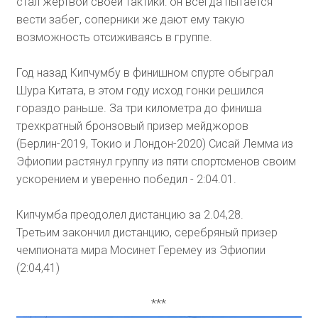
стал жертвой своей тактики: он всегда пытается
вести забег, соперники же дают ему такую
возможность отсиживаясь в группе.
Год назад Кипчумбу в финишном спурте обыграл
Шура Китата, в этом году исход гонки решился
гораздо раньше. За три километра до финиша
трехкратный бронзовый призер мейджоров
(Берлин-2019, Токио и Лондон-2020) Сисай Лемма из
Эфиопии растянул группу из пяти спортсменов своим
ускорением и уверенно победил - 2:04.01.
Кипчумба преодолел дистанцию за 2.04,28.
Третьим закончил дистанцию, серебряный призер
чемпионата мира Мосинет Геремеу из Эфиопии
(2:04,41)
***