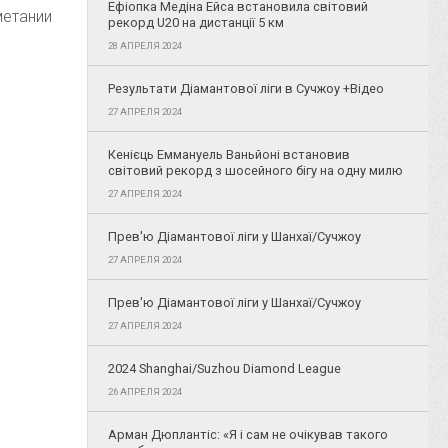
Ефіопка Медіна Ейса встановила світовий
метании
рекорд U20 на дистанції 5 км
28 АПРЕЛЯ 2024
Результати Діамантової ліги в Сучжоу +Відео
27 АПРЕЛЯ 2024
Кенієць Еммануель Ваньйоні встановив
світовий рекорд з шосейного бігу на одну милю
27 АПРЕЛЯ 2024
Прев'ю Діамантової ліги у Шанхаї/Сучжоу
27 АПРЕЛЯ 2024
Прев'ю Діамантової ліги у Шанхаї/Сучжоу
27 АПРЕЛЯ 2024
2024 Shanghai/Suzhou Diamond League
26 АПРЕЛЯ 2024
Арман Дюплантіс: «Я і сам не очікував такого