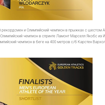
 рекордсмен и Олимпийский чемпион в прыжках с шестом 
 Олимпийский чемпион в спринте Ламонт Марселл Якобс из И
мпийский чемпион в беге на 400 метров с/б Карстен Вархо