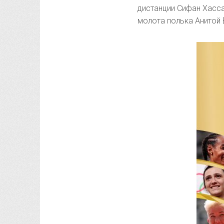
дистанции Сифан Хасса
молота полька Анитой 