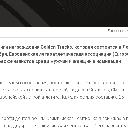
Джерело: uza
нии награждения Golden Tracks, которая состоится в Л
бря, Европейская легкоатлетическая ассоциация (Europ
 трех финалистов среди мужчин и женщин в номинации
ен путем голосования, состоящего из четырех частей, в ко
ельщиков из социальных сетей, федераций-членов, СМИ и
вропейской легкой атлетике. Каждая секция составила 25
у претендентов вошли Олимпийская чемпионка в прыжках в 
кене, двукратная Олимпийская чемпионка в беге на длинны