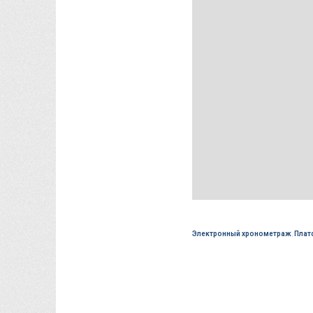
Электронный хронометраж
,
Плат