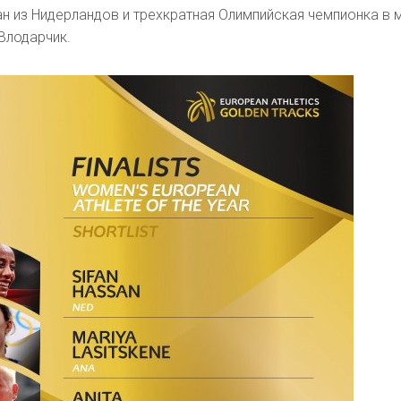
н из Нидерландов и трехкратная Олимпийская чемпионка в 
Влодарчик.