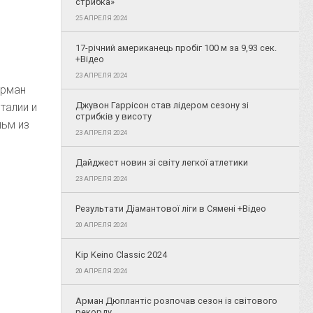
стрибка»
25 АПРЕЛЯ 2024
17-річний американець пробіг 100 м за 9,93 сек.
+Відео
23 АПРЕЛЯ 2024
Арман
Джувон Гаррісон став лідером сезону зі
талии и
стрибків у висоту
льм из
23 АПРЕЛЯ 2024
Дайджест новин зі світу легкої атлетики
23 АПРЕЛЯ 2024
Результати Діамантової ліги в Сямені +Відео
20 АПРЕЛЯ 2024
Kip Keino Classic 2024
20 АПРЕЛЯ 2024
Арман Дюплантіс розпочав сезон із світового
рекорду