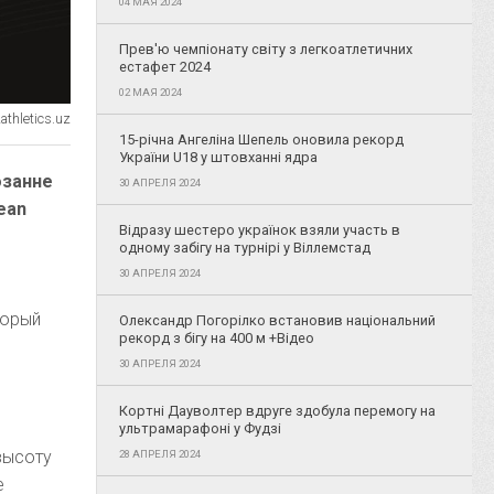
04 МАЯ 2024
Прев'ю чемпіонату світу з легкоатлетичних
естафет 2024
02 МАЯ 2024
thletics.uz
15-річна Ангеліна Шепель оновила рекорд
України U18 у штовханні ядра
озанне
30 АПРЕЛЯ 2024
ean
Відразу шестеро українок взяли участь в
одному забігу на турнірі у Віллемстад
30 АПРЕЛЯ 2024
торый
Олександр Погорілко встановив національний
рекорд з бігу на 400 м +Відео
30 АПРЕЛЯ 2024
Кортні Дауволтер вдруге здобула перемогу на
ультрамарафоні у Фудзі
высоту
28 АПРЕЛЯ 2024
е