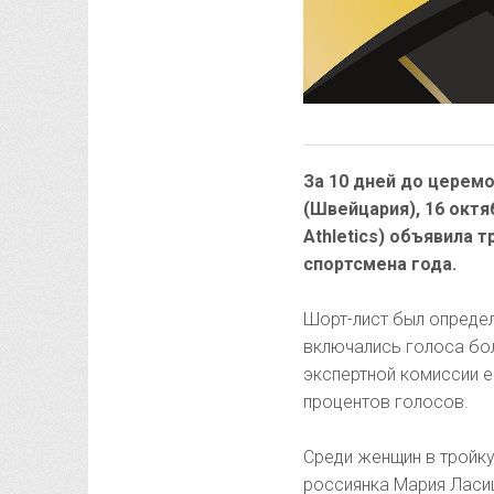
За 10 дней до церемо
(Швейцария), 16 октя
Athletics) объявила
спортсмена года.
Шорт-лист был определ
включались голоса бол
экспертной комиссии е
процентов голосов.
Среди женщин в тройк
россиянка Мария Ласиц