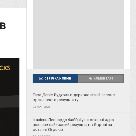
в
СТРІЧКА НОВИН
КОМЕНТАРІ
Тара Девіс-Вудхолл відкриває літній сезон з
вражаючого результату
04 МАЯ 2024
Італієць Леонардо Фаббрі у штовханні ядра
показав найкращий результат в Європі за
останні 36 років