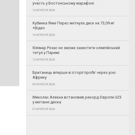
участь у Бостонському марафоні
14 АПРЕЛЯ 2024
Кубинка Яіме Перес метнула диск на 73,09 м!
+Відео
14 АПРЕЛЯ 2024
Юлімар Рохас не зможе захистити олімпійський
титул у Парижі
12 АПРЕЛЯ 2024
Британець вперше в історії пробіг через усю
Африку
09 АПРЕЛЯ 2024
Миколас Алекна встановив рекорд Європи U23
у метанні диска
07 АПРЕЛЯ 2024