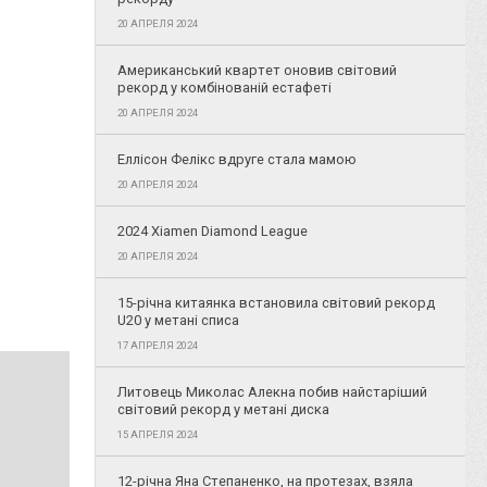
20 АПРЕЛЯ 2024
Американський квартет оновив світовий
рекорд у комбінованій естафеті
20 АПРЕЛЯ 2024
Еллісон Фелікс вдруге стала мамою
20 АПРЕЛЯ 2024
2024 Xiamen Diamond League
20 АПРЕЛЯ 2024
15-річна китаянка встановила світовий рекорд
U20 у метані списа
17 АПРЕЛЯ 2024
Литовець Миколас Алекна побив найстаріший
світовий рекорд у метані диска
15 АПРЕЛЯ 2024
12-річна Яна Степаненко, на протезах, взяла