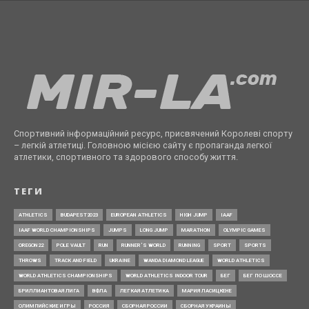
Спортивний інформаційний ресурс, присвячений Королеві спорту
– легкій атлетиці. Головною місією сайту є пропаганда легкої
атлетики, спортивного та здорового способу життя.
ТЕГИ
ATHLETICS
BUDAPEST2023
EUROPEAN ATHLETICS
HIGH JUMP
IAAF
IAAF WORLD CHAMPIONSHIPS
JUMPS
LONG JUMP
MARATHON
OLYMPIC GAMES
OREGON22
POLE VAULT
RUN
RUNNER’S WORLD
RUNNING
SPORT
SPORTS
THROWS
TRACK AND FIELD
UKRAINE
WANDA DIAMOND LEAGUE
WORLD ATHLETICS
WORLD ATHLETICS CHAMPIONSHIPS
WORLD ATHLETICS INDOOR TOUR
БЕГ
БЕГ ПО ШОССЕ
БРИЛЛИАНТОВАЯ ЛИГА
ВФЛА
ЛЕГКАЯ АТЛЕТИКА
МАРИЯ ЛАСИЦКЕНЕ
ОЛИМПИЙСКИЕ ИГРЫ
РОССИЯ
СБОРНАЯ РОССИИ
СБОРНАЯ УКРАИНЫ