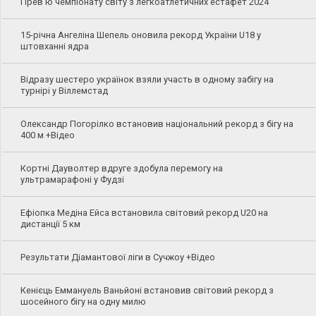
Прев'ю чемпіонату світу з легкоатлетичних естафет 2024
15-річна Ангеліна Шепель оновила рекорд України U18 у
штовханні ядра
Відразу шестеро українок взяли участь в одному забігу на
турнірі у Віллемстад
Олександр Погорілко встановив національний рекорд з бігу на
400 м +Відео
Кортні Дауволтер вдруге здобула перемогу на
ультрамарафоні у Фудзі
Ефіопка Медіна Ейса встановила світовий рекорд U20 на
дистанції 5 км
Результати Діамантової ліги в Сучжоу +Відео
Кенієць Еммануель Ваньйоні встановив світовий рекорд з
шосейного бігу на одну милю