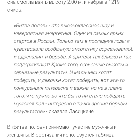
она смогла взять высоту 2.00 м. и набрала 1219
очков.
«Битва полов» - это высококлассное шоу и
невероятная энергетика. Один из самых ярких
стартов в России. Только там в последние годы я
чувствовала особенную энергетику соревнований:
и адреналин, и борьба. А зрители так близко и так
поддерживают! Кроме того, серьезные высоты и
серьезные результаты. И мальчики хотят
победить, и девочки хотят победить, вот эта-то
конкуренция интересна и важна, но не в плане
того, что нужно во что бы то ни стало победить
мужской пол - интересно с точки зрения борьбы
результатов»
- сказала Ласицкене.
В «Битве полов» принимают участие мужчины и
женщины. В состязании используется таблица