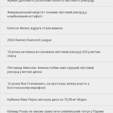
Арман Дюплантіс розпочав сезон із світового рекорду
Американський квартет оновив світовий рекорд у
комбінованій естафеті
Еллісон Фелікс вдруге стала мамою
2024 Xiamen Diamond League
15-річна китаянка встановила світовий рекорд U20 у метані
списа
Литовець Миколас Алекна побив найстаріший світовий
рекорд у метані диска
12-річна Яна Степаненко, на протезах, взяла участь у
Бостонському марафоні
Кубинка Яіме Перес метнула диск на 73,09 м! +Відео
Юлімар Рохас не зможе захистити олімпійський титул у Парижі