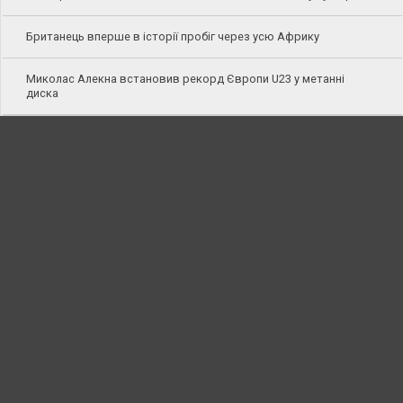
Британець вперше в історії пробіг через усю Африку
Миколас Алекна встановив рекорд Європи U23 у метанні
диска