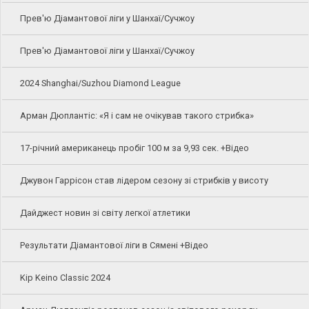
Прев'ю Діамантової ліги у Шанхаї/Сучжоу
Прев'ю Діамантової ліги у Шанхаї/Сучжоу
2024 Shanghai/Suzhou Diamond League
Арман Дюплантіс: «Я і сам не очікував такого стрибка»
17-річний американець пробіг 100 м за 9,93 сек. +Відео
Джувон Гаррісон став лідером сезону зі стрибків у висоту
Дайджест новин зі світу легкої атлетики
Результати Діамантової ліги в Сямені +Відео
Kip Keino Classic 2024