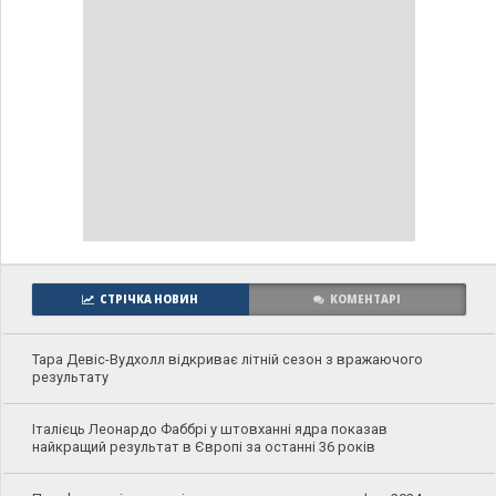
СТРІЧКА НОВИН
КОМЕНТАРІ
Тара Девіс-Вудхолл відкриває літній сезон з вражаючого
результату
Італієць Леонардо Фаббрі у штовханні ядра показав
найкращий результат в Європі за останні 36 років