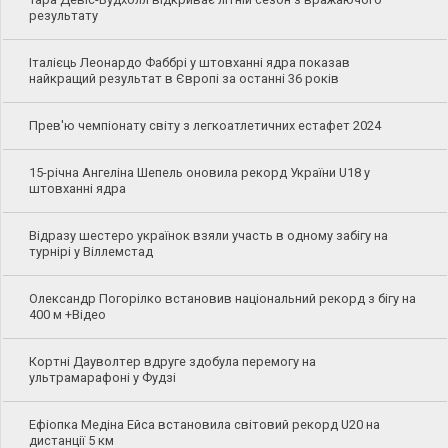
результату
Італієць Леонардо Фаббрі у штовханні ядра показав
найкращий результат в Європі за останні 36 років
Прев'ю чемпіонату світу з легкоатлетичних естафет 2024
15-річна Ангеліна Шепель оновила рекорд України U18 у
штовханні ядра
Відразу шестеро українок взяли участь в одному забігу на
турнірі у Віллемстад
Олександр Погорілко встановив національний рекорд з бігу на
400 м +Відео
Кортні Дауволтер вдруге здобула перемогу на
ультрамарафоні у Фудзі
Ефіопка Медіна Ейса встановила світовий рекорд U20 на
дистанції 5 км