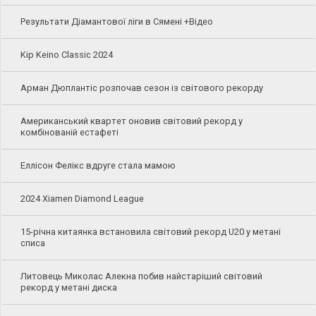
Результати Діамантової ліги в Сямені +Відео
Kip Keino Classic 2024
Арман Дюплантіс розпочав сезон із світового рекорду
Американський квартет оновив світовий рекорд у
комбінованій естафеті
Еллісон Фелікс вдруге стала мамою
2024 Xiamen Diamond League
15-річна китаянка встановила світовий рекорд U20 у метані
списа
Литовець Миколас Алекна побив найстаріший світовий
рекорд у метані диска