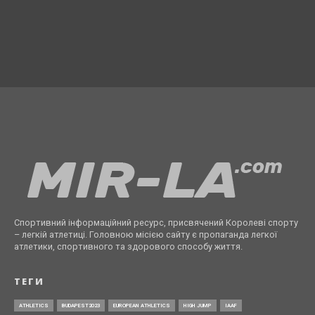
Спортивний інформаційний ресурс, присвячений Королеві спорту
– легкій атлетиці. Головною місією сайту є пропаганда легкої
атлетики, спортивного та здорового способу життя.
ТЕГИ
ATHLETICS
BUDAPEST2023
EUROPEAN ATHLETICS
HIGH JUMP
IAAF