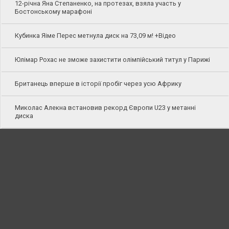
12-річна Яна Степаненко, на протезах, взяла участь у
Бостонському марафоні
Кубинка Яіме Перес метнула диск на 73,09 м! +Відео
Юлімар Рохас не зможе захистити олімпійський титул у Парижі
Британець вперше в історії пробіг через усю Африку
Миколас Алекна встановив рекорд Європи U23 у метанні
диска