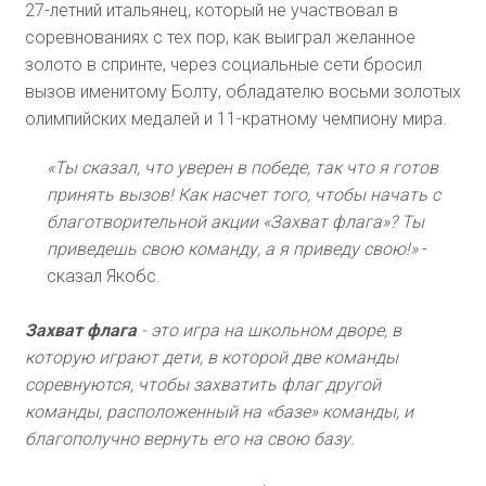
27-летний итальянец, который не участвовал в
соревнованиях с тех пор, как выиграл желанное
золото в спринте, через социальные сети бросил
вызов именитому Болту, обладателю восьми золотых
олимпийских медалей и 11-кратному чемпиону мира.
«Ты сказал, что уверен в победе, так что я готов
принять вызов! Как насчет того, чтобы начать с
благотворительной акции «Захват флага»? Ты
приведешь свою команду, а я приведу свою!»
-
сказал Якобс.
Захват флага
- это игра на школьном дворе, в
которую играют дети, в которой две команды
соревнуются, чтобы захватить флаг другой
команды, расположенный на «базе» команды, и
благополучно вернуть его на свою базу.