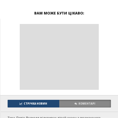
ВАМ МОЖЕ БУТИ ЦІКАВО:
СТРІЧКА НОВИН
КОМЕНТАРІ
Тара Девіс-Вудхолл відкриває літній сезон з вражаючого