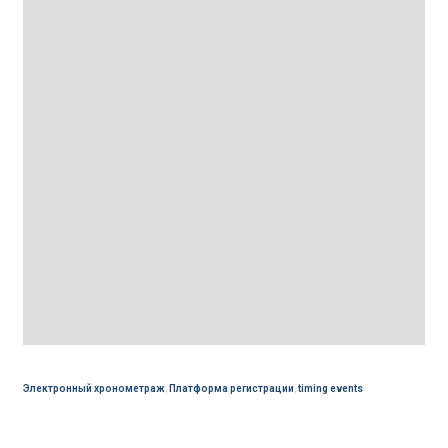
Электронный хронометраж
,
Платформа регистрации
,
timing events