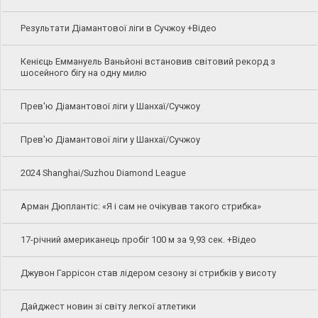
Результати Діамантової ліги в Сучжоу +Відео
Кенієць Еммануель Ваньйоні встановив світовий рекорд з
шосейного бігу на одну милю
Прев'ю Діамантової ліги у Шанхаї/Сучжоу
Прев'ю Діамантової ліги у Шанхаї/Сучжоу
2024 Shanghai/Suzhou Diamond League
Арман Дюплантіс: «Я і сам не очікував такого стрибка»
17-річний американець пробіг 100 м за 9,93 сек. +Відео
Джувон Гаррісон став лідером сезону зі стрибків у висоту
Дайджест новин зі світу легкої атлетики