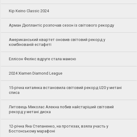
Kip Keino Classic 2024
Арман Дюплантіс розпочав сезон із світового рекорду
Американський квартет оновив світовий рекорд у
комбінованій естафеті
Еллісон Фелікс вдруге стала мамою
2024 Xiamen Diamond League
15-річна китаянка встановила світовий рекорд U20 у метані
списа
Литовець Миколас Алекна побив найстаріший світовий
рекорд у метані диска
12-річна Яна Степаненко, на протезах, взяла участь у
Бостонському марафоні