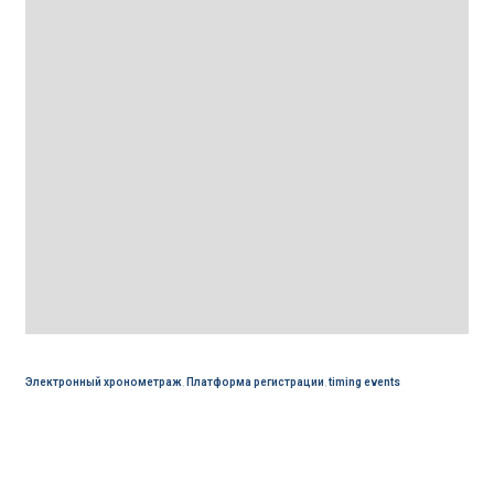
Электронный хронометраж
,
Платформа регистрации
,
timing events