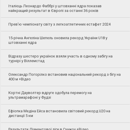
Італієць Леонардо Фаббрі у штовханні ядра показав
найкращий результат в Європі за останні 36 років
Прев'ю чемпіонату світу з легкоатлетичних естафет 2024
15-річна Ангеліна Шепель оновила рекорд України U18 у
штовханні ядра
Відразу шестеро українок взяли участь в одному забігу на
турнірі у Віллемстад
Олександр Погорілко встановив національний рекорд з бігу на
400 м +Відео
Кортні Дауволтер вдруге здобула перемогу на
ультрамарафоні у Фудзі
Ефіопка Медіна Ейса встановила світовий рекорд U20 на
дистанції 5 км
Результати Діамантової ліги в Сучжоу +Відео