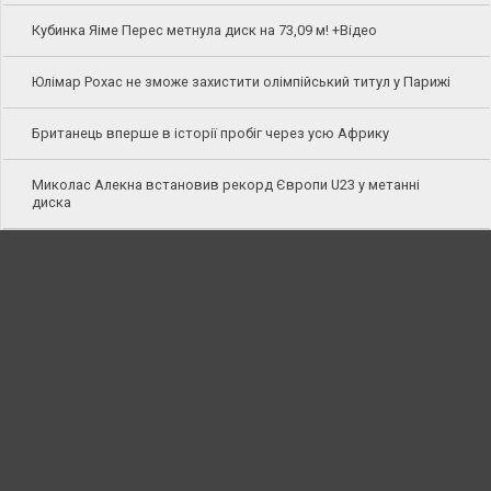
Кубинка Яіме Перес метнула диск на 73,09 м! +Відео
Юлімар Рохас не зможе захистити олімпійський титул у Парижі
Британець вперше в історії пробіг через усю Африку
Миколас Алекна встановив рекорд Європи U23 у метанні
диска