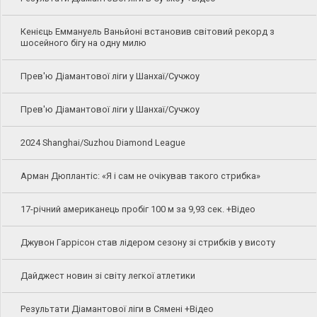
Кенієць Еммануель Ваньйоні встановив світовий рекорд з
шосейного бігу на одну милю
Прев'ю Діамантової ліги у Шанхаї/Сучжоу
Прев'ю Діамантової ліги у Шанхаї/Сучжоу
2024 Shanghai/Suzhou Diamond League
Арман Дюплантіс: «Я і сам не очікував такого стрибка»
17-річний американець пробіг 100 м за 9,93 сек. +Відео
Джувон Гаррісон став лідером сезону зі стрибків у висоту
Дайджест новин зі світу легкої атлетики
Результати Діамантової ліги в Сямені +Відео