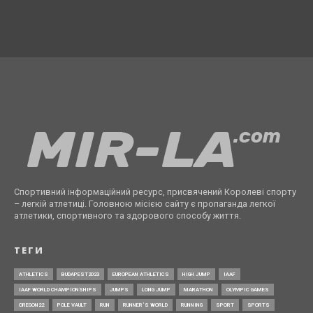
Спортивний інформаційний ресурс, присвячений Королеві спорту
– легкій атлетиці. Головною місією сайту є пропаганда легкої
атлетики, спортивного та здорового способу життя.
ТЕГИ
ATHLETICS
BUDAPEST2023
EUROPEAN ATHLETICS
HIGH JUMP
IAAF
IAAF WORLD CHAMPIONSHIPS
JUMPS
LONG JUMP
MARATHON
OLYMPIC GAMES
OREGON22
POLE VAULT
RUN
RUNNER’S WORLD
RUNNING
SPORT
SPORTS