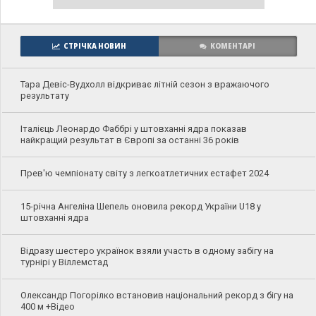
СТРІЧКА НОВИН
КОМЕНТАРІ
Тара Девіс-Вудхолл відкриває літній сезон з вражаючого
результату
Італієць Леонардо Фаббрі у штовханні ядра показав
найкращий результат в Європі за останні 36 років
Прев'ю чемпіонату світу з легкоатлетичних естафет 2024
15-річна Ангеліна Шепель оновила рекорд України U18 у
штовханні ядра
Відразу шестеро українок взяли участь в одному забігу на
турнірі у Віллемстад
Олександр Погорілко встановив національний рекорд з бігу на
400 м +Відео