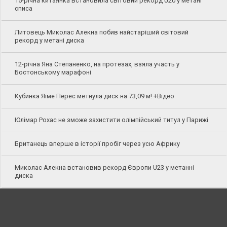
15-річна китаянка встановила світовий рекорд U20 у метані
списа
Литовець Миколас Алекна побив найстаріший світовий
рекорд у метані диска
12-річна Яна Степаненко, на протезах, взяла участь у
Бостонському марафоні
Кубинка Яіме Перес метнула диск на 73,09 м! +Відео
Юлімар Рохас не зможе захистити олімпійський титул у Парижі
Британець вперше в історії пробіг через усю Африку
Миколас Алекна встановив рекорд Європи U23 у метанні
диска