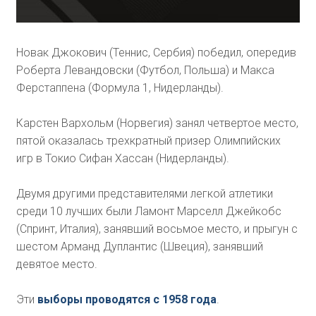
Новак Джокович (Теннис, Сербия) победил, опередив
Роберта Левандовски (Футбол, Польша) и Макса
Ферстаппена (Формула 1, Нидерланды).
Карстен Вархольм (Норвегия) занял четвертое место,
пятой оказалась трехкратный призер Олимпийских
игр в Токио Сифан Хассан (Нидерланды).
Двумя другими представителями легкой атлетики
среди 10 лучших были Ламонт Марселл Джейкобс
(Спринт, Италия), занявший восьмое место, и прыгун с
шестом Арманд Дуплантис (Швеция), занявший
девятое место.
Эти
выборы проводятся с 1958 года
.