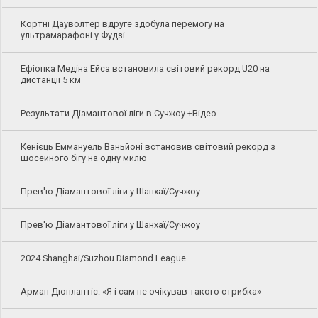
Кортні Дауволтер вдруге здобула перемогу на
ультрамарафоні у Фудзі
Ефіопка Медіна Ейса встановила світовий рекорд U20 на
дистанції 5 км
Результати Діамантової ліги в Сучжоу +Відео
Кенієць Еммануель Ваньйоні встановив світовий рекорд з
шосейного бігу на одну милю
Прев'ю Діамантової ліги у Шанхаї/Сучжоу
Прев'ю Діамантової ліги у Шанхаї/Сучжоу
2024 Shanghai/Suzhou Diamond League
Арман Дюплантіс: «Я і сам не очікував такого стрибка»