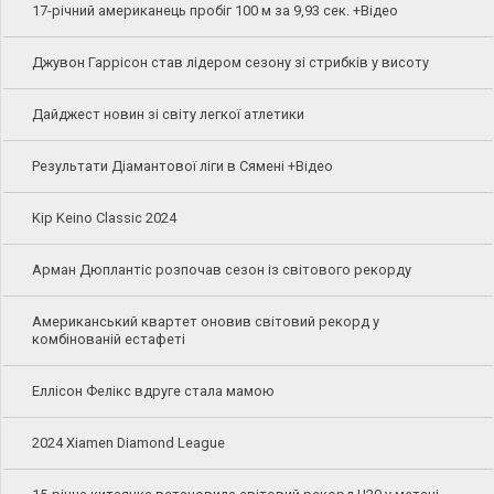
17-річний американець пробіг 100 м за 9,93 сек. +Відео
Джувон Гаррісон став лідером сезону зі стрибків у висоту
Дайджест новин зі світу легкої атлетики
Результати Діамантової ліги в Сямені +Відео
Kip Keino Classic 2024
Арман Дюплантіс розпочав сезон із світового рекорду
Американський квартет оновив світовий рекорд у
комбінованій естафеті
Еллісон Фелікс вдруге стала мамою
2024 Xiamen Diamond League