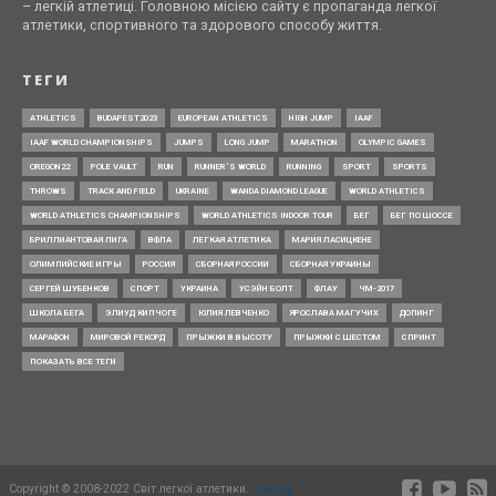
– легкій атлетиці. Головною місією сайту є пропаганда легкої
атлетики, спортивного та здорового способу життя.
ТЕГИ
ATHLETICS
BUDAPEST2023
EUROPEAN ATHLETICS
HIGH JUMP
IAAF
IAAF WORLD CHAMPIONSHIPS
JUMPS
LONG JUMP
MARATHON
OLYMPIC GAMES
OREGON22
POLE VAULT
RUN
RUNNER’S WORLD
RUNNING
SPORT
SPORTS
THROWS
TRACK AND FIELD
UKRAINE
WANDA DIAMOND LEAGUE
WORLD ATHLETICS
WORLD ATHLETICS CHAMPIONSHIPS
WORLD ATHLETICS INDOOR TOUR
БЕГ
БЕГ ПО ШОССЕ
БРИЛЛИАНТОВАЯ ЛИГА
ВФЛА
ЛЕГКАЯ АТЛЕТИКА
МАРИЯ ЛАСИЦКЕНЕ
ОЛИМПИЙСКИЕ ИГРЫ
РОССИЯ
СБОРНАЯ РОССИИ
СБОРНАЯ УКРАИНЫ
СЕРГЕЙ ШУБЕНКОВ
СПОРТ
УКРАИНА
УСЭЙН БОЛТ
ФЛАУ
ЧМ-2017
ШКОЛА БЕГА
ЭЛИУД КИПЧОГЕ
ЮЛИЯ ЛЕВЧЕНКО
ЯРОСЛАВА МАГУЧИХ
ДОПИНГ
МАРАФОН
МИРОВОЙ РЕКОРД
ПРЫЖКИ В ВЫСОТУ
ПРЫЖКИ С ШЕСТОМ
СПРИНТ
ПОКАЗАТЬ ВСЕ ТЕГИ
Copyright © 2008-2022 Світ легкої атлетики.
Timing