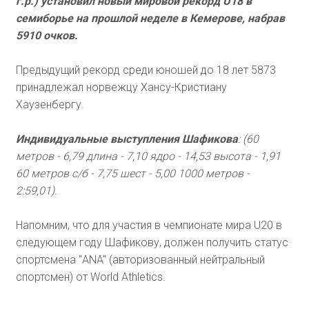
г.р.) установил новый мировой рекорд U18 в
семиборье на прошлой неделе в Кемерове, набрав
5910 очков.
Предыдущий рекорд среди юношей до 18 лет 5873
принадлежал норвежцу Хансу-Кристиану
Хаузенбергу.
Индивидуальные выступления Шафикова
: (60
метров - 6,79 длина - 7,10 ядро - 14,53 высота - 1,91
60 метров с/б - 7,75 шест - 5,00 1000 метров -
2:59,01).
Напомним, что для участия в чемпионате мира U20 в
следующем году Шафикову, должен получить статус
спортсмена "ANA" (авторизованный нейтральный
спортсмен) от World Athletics.