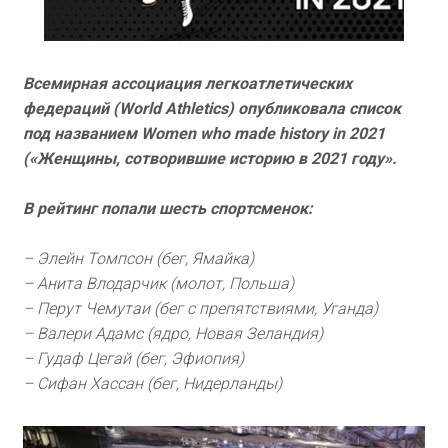
Всемирная ассоциация легкоатлетических
федераций (World Athletics) опубликовала список
под названием Women who made history in 2021
(«Женщины, сотворившие историю в 2021 году».
В рейтинг попали шесть спортсменок:
– Элейн Томпсон (бег, Ямайка)
– Анита Влодарчик (молот, Польша)
– Перут Чемутаи (бег с препятствиями, Уганда)
– Валери Адамс (ядро, Новая Зеландия)
– Гудаф Цегай (бег, Эфиопия)
– Сифан Хассан (бег, Нидерланды)