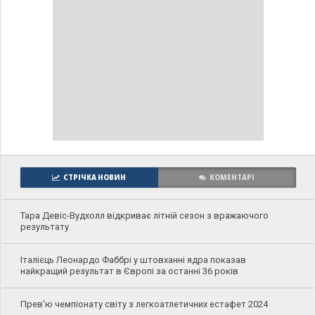
СТРІЧКА НОВИН
КОМЕНТАРІ
Тара Девіс-Вудхолл відкриває літній сезон з вражаючого
результату
Італієць Леонардо Фаббрі у штовханні ядра показав
найкращий результат в Європі за останні 36 років
Прев'ю чемпіонату світу з легкоатлетичних естафет 2024