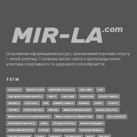
Спортивний інформаційний ресурс, присвячений Королеві спорту
– легкій атлетиці. Головною місією сайту є пропаганда легкої
атлетики, спортивного та здорового способу життя.
ТЕГИ
ATHLETICS
BUDAPEST2023
EUROPEAN ATHLETICS
HIGH JUMP
IAAF
IAAF WORLD CHAMPIONSHIPS
JUMPS
LONG JUMP
MARATHON
OLYMPIC GAMES
OREGON22
POLE VAULT
RUN
RUNNER’S WORLD
RUNNING
SPORT
SPORTS
THROWS
TRACK AND FIELD
UKRAINE
WANDA DIAMOND LEAGUE
WORLD ATHLETICS
WORLD ATHLETICS CHAMPIONSHIPS
WORLD ATHLETICS INDOOR TOUR
БЕГ
БЕГ ПО ШОССЕ
БРИЛЛИАНТОВАЯ ЛИГА
ВФЛА
ЛЕГКАЯ АТЛЕТИКА
МАРИЯ ЛАСИЦКЕНЕ
ОЛИМПИЙСКИЕ ИГРЫ
РОССИЯ
СБОРНАЯ РОССИИ
СБОРНАЯ УКРАИНЫ
СЕРГЕЙ ШУБЕНКОВ
СПОРТ
УКРАИНА
УСЭЙН БОЛТ
ФЛАУ
ЧМ-2017