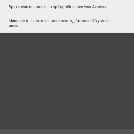
Британець вперше в історії пробіг через усю Африку
Миколас Алекна встановив рекорд Європи U23 у метанні
диска