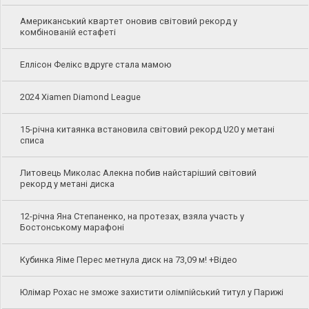
Американський квартет оновив світовий рекорд у
комбінованій естафеті
Еллісон Фелікс вдруге стала мамою
2024 Xiamen Diamond League
15-річна китаянка встановила світовий рекорд U20 у метані
списа
Литовець Миколас Алекна побив найстаріший світовий
рекорд у метані диска
12-річна Яна Степаненко, на протезах, взяла участь у
Бостонському марафоні
Кубинка Яіме Перес метнула диск на 73,09 м! +Відео
Юлімар Рохас не зможе захистити олімпійський титул у Парижі