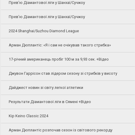
Прев'ю Діамантової ліги у Шанхаї/Сучжоу
Прев'ю Діамантової ліги у Шанхаї/Сучжоу
2024 Shanghai/Suzhou Diamond League
Арман Дюплантіс: «Я і сам не очікував такого стрибка»
17-річний американець пробіг 100 м за 9,93 сек. +Відео
Джувон Гаррісон став лідером сезону зі стрибків у висоту
Дайджест новин зі світу легкої атлетики
Результати Діамантової ліги в Сямені +Відео
Kip Keino Classic 2024
Арман Дюплантіс розпочав сезон із світового рекорду