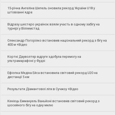
15-річна Ангеліна Шепель оновила рекорд України U18 у
штовханні ядра
Відразу шестеро українок взяли участь в одному забігу на
турнірі у Віллемстад
Олександр Погорілко встановив національний рекорд з бігу на
400 м +Відео
Кортні Дауволтер вдруге здобула перемогу на
ультрамарафоні у Фудзі
Ефіопка Медіна Ейса встановила світовий рекорд U20 на
дистанції 5 км
Результати Діамантової ліги в Сучжоу +Відео
Кенієць Еммануель Ваньйоні встановив світовий рекорд з
шосейного бігу на одну милю