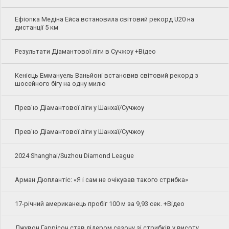
Ефіопка Медіна Ейса встановила світовий рекорд U20 на
дистанції 5 км
Результати Діамантової ліги в Сучжоу +Відео
Кенієць Еммануель Ваньйоні встановив світовий рекорд з
шосейного бігу на одну милю
Прев'ю Діамантової ліги у Шанхаї/Сучжоу
Прев'ю Діамантової ліги у Шанхаї/Сучжоу
2024 Shanghai/Suzhou Diamond League
Арман Дюплантіс: «Я і сам не очікував такого стрибка»
17-річний американець пробіг 100 м за 9,93 сек. +Відео
Джувон Гаррісон став лідером сезону зі стрибків у висоту