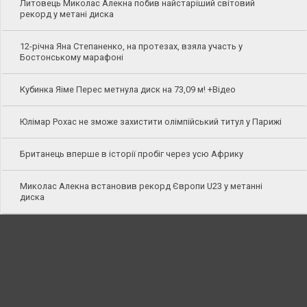
Литовець Миколас Алекна побив найстаріший світовий
рекорд у метані диска
12-річна Яна Степаненко, на протезах, взяла участь у
Бостонському марафоні
Кубинка Яіме Перес метнула диск на 73,09 м! +Відео
Юлімар Рохас не зможе захистити олімпійський титул у Парижі
Британець вперше в історії пробіг через усю Африку
Миколас Алекна встановив рекорд Європи U23 у метанні
диска