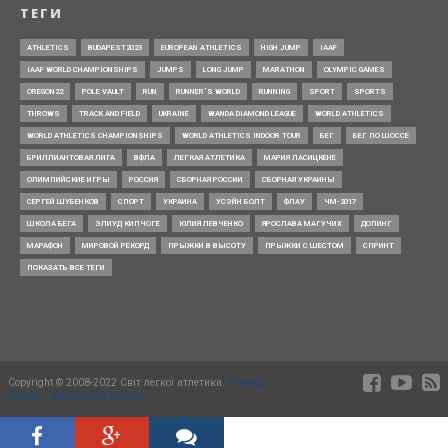
ТЕГИ
ATHLETICS
BUDAPEST2023
EUROPEAN ATHLETICS
HIGH JUMP
IAAF
IAAF WORLD CHAMPIONSHIPS
JUMPS
LONG JUMP
MARATHON
OLYMPIC GAMES
OREGON22
POLE VAULT
RUN
RUNNER’S WORLD
RUNNING
SPORT
SPORTS
THROWS
TRACK AND FIELD
UKRAINE
WANDA DIAMOND LEAGUE
WORLD ATHLETICS
WORLD ATHLETICS CHAMPIONSHIPS
WORLD ATHLETICS INDOOR TOUR
БЕГ
БЕГ ПО ШОССЕ
БРИЛЛИАНТОВАЯ ЛИГА
ВФЛА
ЛЕГКАЯ АТЛЕТИКА
МАРИЯ ЛАСИЦКЕНЕ
ОЛИМПИЙСКИЕ ИГРЫ
РОССИЯ
СБОРНАЯ РОССИИ
СБОРНАЯ УКРАИНЫ
СЕРГЕЙ ШУБЕНКОВ
СПОРТ
УКРАИНА
УСЭЙН БОЛТ
ФЛАУ
ЧМ-2017
ШКОЛА БЕГА
ЭЛИУД КИПЧОГЕ
ЮЛИЯ ЛЕВЧЕНКО
ЯРОСЛАВА МАГУЧИХ
ДОПИНГ
МАРАФОН
МИРОВОЙ РЕКОРД
ПРЫЖКИ В ВЫСОТУ
ПРЫЖКИ С ШЕСТОМ
СПРИНТ
ПОКАЗАТЬ ВСЕ ТЕГИ
Copyright © 2008-2022 Світ легкої атлетики.
Timing
Events - Квитковий сервіс