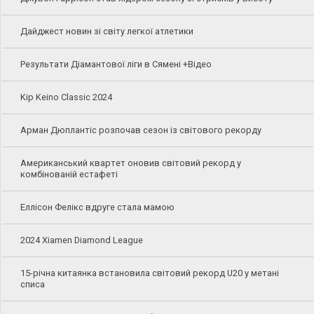
Дайджест новин зі світу легкої атлетики
Результати Діамантової ліги в Сямені +Відео
Kip Keino Classic 2024
Арман Дюплантіс розпочав сезон із світового рекорду
Американський квартет оновив світовий рекорд у
комбінованій естафеті
Еллісон Фелікс вдруге стала мамою
2024 Xiamen Diamond League
15-річна китаянка встановила світовий рекорд U20 у метані
списа