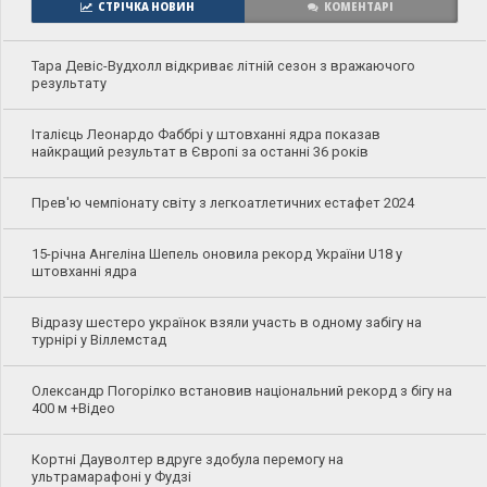
СТРІЧКА НОВИН
КОМЕНТАРІ
Тара Девіс-Вудхолл відкриває літній сезон з вражаючого
результату
Італієць Леонардо Фаббрі у штовханні ядра показав
найкращий результат в Європі за останні 36 років
Прев'ю чемпіонату світу з легкоатлетичних естафет 2024
15-річна Ангеліна Шепель оновила рекорд України U18 у
штовханні ядра
Відразу шестеро українок взяли участь в одному забігу на
турнірі у Віллемстад
Олександр Погорілко встановив національний рекорд з бігу на
400 м +Відео
Кортні Дауволтер вдруге здобула перемогу на
ультрамарафоні у Фудзі