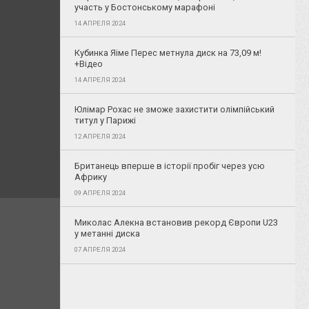
участь у Бостонському марафоні
14 АПРЕЛЯ 2024
Кубинка Яіме Перес метнула диск на 73,09 м!
+Відео
14 АПРЕЛЯ 2024
Юлімар Рохас не зможе захистити олімпійський
титул у Парижі
12 АПРЕЛЯ 2024
Британець вперше в історії пробіг через усю
Африку
09 АПРЕЛЯ 2024
Миколас Алекна встановив рекорд Європи U23
у метанні диска
07 АПРЕЛЯ 2024