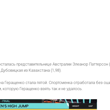
сталась представительнице Австралии Элеанор Паттерсон (2
Дубовицкая из Казахстана (1,98).
на Геращенко стала пятой. Спортсменка отработала без о
м, которую Геращенко взять так и не удалось.