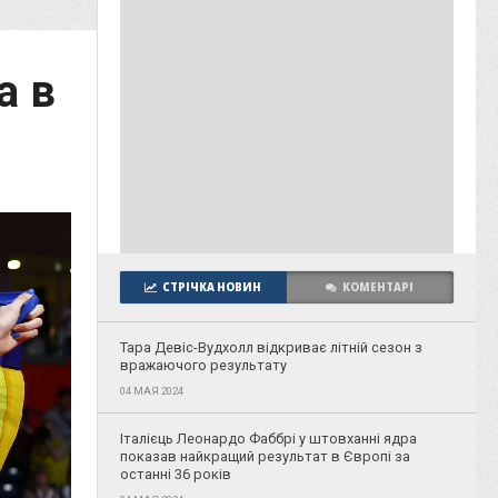
а в
СТРІЧКА НОВИН
КОМЕНТАРІ
Тара Девіс-Вудхолл відкриває літній сезон з
вражаючого результату
04 МАЯ 2024
Італієць Леонардо Фаббрі у штовханні ядра
показав найкращий результат в Європі за
останні 36 років