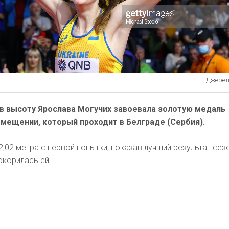
Джерело
 в высоту Ярослава Могучих завоевала золотую медаль
омещении, который проходит в Белграде (Сербия).
2,02 метра с первой попытки, показав лучший результат сез
окорилась ей.