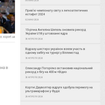
04 МАЯ 2024
Прев'ю чемпіонату світу з легкоатлетичних
естафет 2024
02 МАЯ 2024
15-річна Ангеліна Шепель оновила рекорд
України U18 у штовханні ядра
: xsport.ua
30 АПРЕЛЯ 2024
Відразу шестеро українок взяли участь в
одному забігу на турнірі у Віллемстад
30 АПРЕЛЯ 2024
она в
Олександр Погорілко встановив національний
рекорд з бігу на 400 м +Відео
30 АПРЕЛЯ 2024
Кортні Дауволтер вдруге здобула перемогу на
ультрамарафоні у Фудзі
28 АПРЕЛЯ 2024