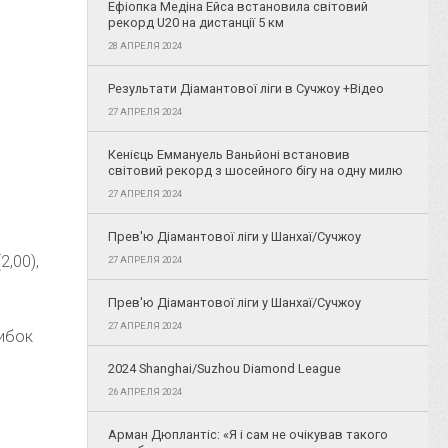
Ефіопка Медіна Ейса встановила світовий
рекорд U20 на дистанції 5 км
28 АПРЕЛЯ 2024
Результати Діамантової ліги в Сучжоу +Відео
27 АПРЕЛЯ 2024
Кенієць Еммануель Ваньйоні встановив
світовий рекорд з шосейного бігу на одну милю
27 АПРЕЛЯ 2024
Прев'ю Діамантової ліги у Шанхаї/Сучжоу
,00),
27 АПРЕЛЯ 2024
Прев'ю Діамантової ліги у Шанхаї/Сучжоу
27 АПРЕЛЯ 2024
шибок
2024 Shanghai/Suzhou Diamond League
26 АПРЕЛЯ 2024
Арман Дюплантіс: «Я і сам не очікував такого