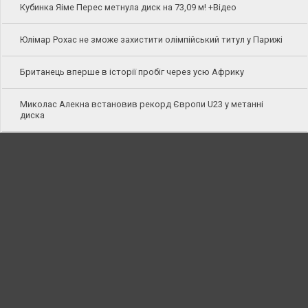
Кубинка Яіме Перес метнула диск на 73,09 м! +Відео
Юлімар Рохас не зможе захистити олімпійський титул у Парижі
Британець вперше в історії пробіг через усю Африку
Миколас Алекна встановив рекорд Європи U23 у метанні
диска