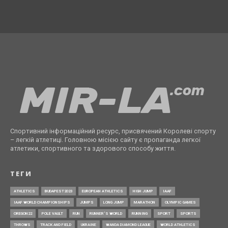
Спортивний інформаційний ресурс, присвячений Королеві спорту
– легкій атлетиці. Головною місією сайту є пропаганда легкої
атлетики, спортивного та здорового способу життя.
ТЕГИ
ATHLETICS
BUDAPEST2023
EUROPEAN ATHLETICS
HIGH JUMP
IAAF
IAAF WORLD CHAMPIONSHIPS
JUMPS
LONG JUMP
MARATHON
OLYMPIC GAMES
OREGON22
POLE VAULT
RUN
RUNNER’S WORLD
RUNNING
SPORT
SPORTS
THROWS
TRACK AND FIELD
UKRAINE
WANDA DIAMOND LEAGUE
WORLD ATHLETICS