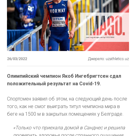
26/03/2022
Джерело: uzathletics.uz
Олимпийский чемпион Якоб Ингебригтсен cдал
положительный результат на Covid-19.
Спортсмен заявил об этом, на следующий день после
того, как не смог выиграть титул чемпиона мира в
беге на 1500 м в закрытых помещениях у Белграде.
«Только что приехала домой в Санднес и решила
проверить здоровье после странного ощущения