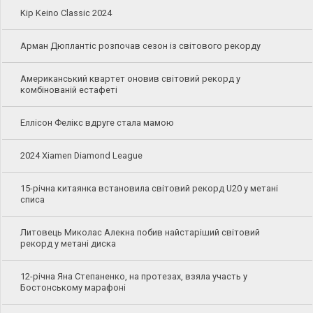
Kip Keino Classic 2024
Арман Дюплантіс розпочав сезон із світового рекорду
Американський квартет оновив світовий рекорд у
комбінованій естафеті
Еллісон Фелікс вдруге стала мамою
2024 Xiamen Diamond League
15-річна китаянка встановила світовий рекорд U20 у метані
списа
Литовець Миколас Алекна побив найстаріший світовий
рекорд у метані диска
12-річна Яна Степаненко, на протезах, взяла участь у
Бостонському марафоні