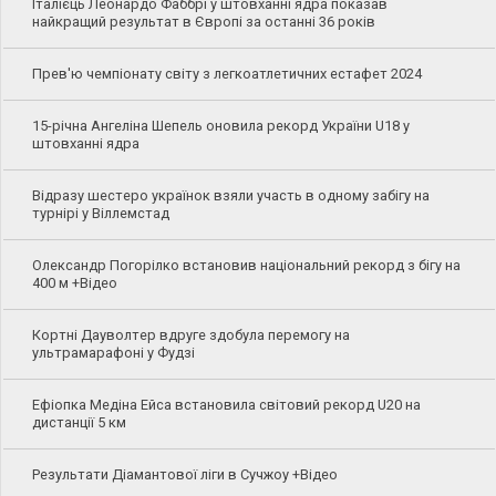
Італієць Леонардо Фаббрі у штовханні ядра показав
найкращий результат в Європі за останні 36 років
Прев'ю чемпіонату світу з легкоатлетичних естафет 2024
15-річна Ангеліна Шепель оновила рекорд України U18 у
штовханні ядра
Відразу шестеро українок взяли участь в одному забігу на
турнірі у Віллемстад
Олександр Погорілко встановив національний рекорд з бігу на
400 м +Відео
Кортні Дауволтер вдруге здобула перемогу на
ультрамарафоні у Фудзі
Ефіопка Медіна Ейса встановила світовий рекорд U20 на
дистанції 5 км
Результати Діамантової ліги в Сучжоу +Відео