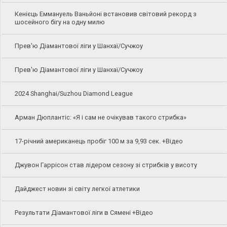
Кенієць Еммануель Ваньйоні встановив світовий рекорд з
шосейного бігу на одну милю
Прев'ю Діамантової ліги у Шанхаї/Сучжоу
Прев'ю Діамантової ліги у Шанхаї/Сучжоу
2024 Shanghai/Suzhou Diamond League
Арман Дюплантіс: «Я і сам не очікував такого стрибка»
17-річний американець пробіг 100 м за 9,93 сек. +Відео
Джувон Гаррісон став лідером сезону зі стрибків у висоту
Дайджест новин зі світу легкої атлетики
Результати Діамантової ліги в Сямені +Відео