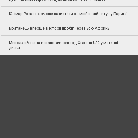
Юлімар Рохас не зможе захистити олімпійський титул у Парижі
Британець вперше в історії пробіг через усю Африку
Миколас Алекна встановив рекорд Європи U23 у метанні
диска