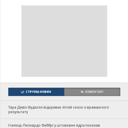
СТРІЧКА НОВИН
КОМЕНТАРІ
Тара Девіс-Вудхолл відкриває літній сезон з вражаючого
результату
Італієць Леонардо Фаббрі у штовханні ядра показав