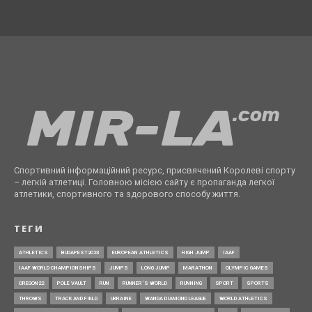
Спортивний інформаційний ресурс, присвячений Королеві спорту
– легкій атлетиці. Головною місією сайту є пропаганда легкої
атлетики, спортивного та здорового способу життя.
ТЕГИ
ATHLETICS
BUDAPEST2023
EUROPEAN ATHLETICS
HIGH JUMP
IAAF
IAAF WORLD CHAMPIONSHIPS
JUMPS
LONG JUMP
MARATHON
OLYMPIC GAMES
OREGON22
POLE VAULT
RUN
RUNNER’S WORLD
RUNNING
SPORT
SPORTS
THROWS
TRACK AND FIELD
UKRAINE
WANDA DIAMOND LEAGUE
WORLD ATHLETICS