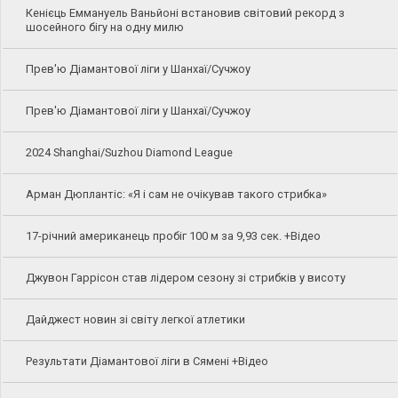
Кенієць Еммануель Ваньйоні встановив світовий рекорд з
шосейного бігу на одну милю
Прев'ю Діамантової ліги у Шанхаї/Сучжоу
Прев'ю Діамантової ліги у Шанхаї/Сучжоу
2024 Shanghai/Suzhou Diamond League
Арман Дюплантіс: «Я і сам не очікував такого стрибка»
17-річний американець пробіг 100 м за 9,93 сек. +Відео
Джувон Гаррісон став лідером сезону зі стрибків у висоту
Дайджест новин зі світу легкої атлетики
Результати Діамантової ліги в Сямені +Відео