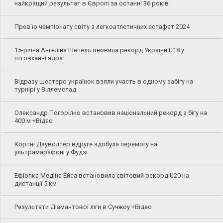
найкращий результат в Європі за останні 36 років
Прев'ю чемпіонату світу з легкоатлетичних естафет 2024
15-річна Ангеліна Шепель оновила рекорд України U18 у
штовханні ядра
Відразу шестеро українок взяли участь в одному забігу на
турнірі у Віллемстад
Олександр Погорілко встановив національний рекорд з бігу на
400 м +Відео
Кортні Дауволтер вдруге здобула перемогу на
ультрамарафоні у Фудзі
Ефіопка Медіна Ейса встановила світовий рекорд U20 на
дистанції 5 км
Результати Діамантової ліги в Сучжоу +Відео