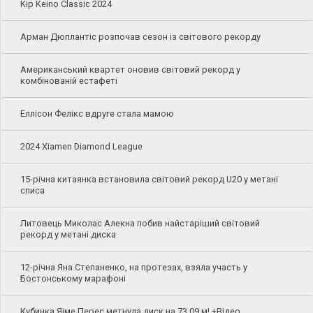
Kip Keino Classic 2024
Арман Дюплантіс розпочав сезон із світового рекорду
Американський квартет оновив світовий рекорд у
комбінованій естафеті
Еллісон Фелікс вдруге стала мамою
2024 Xiamen Diamond League
15-річна китаянка встановила світовий рекорд U20 у метані
списа
Литовець Миколас Алекна побив найстаріший світовий
рекорд у метані диска
12-річна Яна Степаненко, на протезах, взяла участь у
Бостонському марафоні
Кубинка Яіме Перес метнула диск на 73,09 м! +Відео