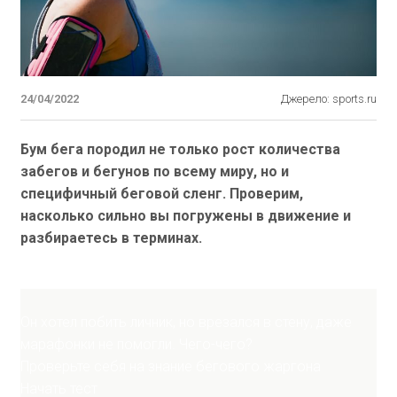
24/04/2022
Джерело: sports.ru
Бум бега породил не только рост количества
забегов и бегунов по всему миру, но и
специфичный беговой сленг. Проверим,
насколько сильно вы погружены в движение и
разбираетесь в терминах.
Он хотел побить личник, но врезался в стену, даже
марафонки не помогли. Чего-чего?
Проверьте себя на знание бегового жаргона
Начать тест