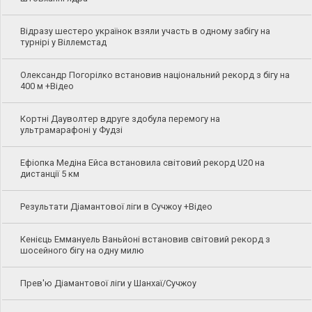
Відразу шестеро українок взяли участь в одному забігу на
турнірі у Віллемстад
Олександр Погорілко встановив національний рекорд з бігу на
400 м +Відео
Кортні Дауволтер вдруге здобула перемогу на
ультрамарафоні у Фудзі
Ефіопка Медіна Ейса встановила світовий рекорд U20 на
дистанції 5 км
Результати Діамантової ліги в Сучжоу +Відео
Кенієць Еммануель Ваньйоні встановив світовий рекорд з
шосейного бігу на одну милю
Прев'ю Діамантової ліги у Шанхаї/Сучжоу