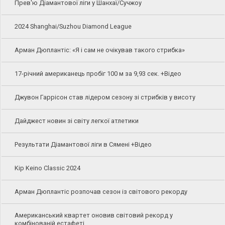
Прев'ю Діамантової ліги у Шанхаї/Сучжоу
2024 Shanghai/Suzhou Diamond League
Арман Дюплантіс: «Я і сам не очікував такого стрибка»
17-річний американець пробіг 100 м за 9,93 сек. +Відео
Джувон Гаррісон став лідером сезону зі стрибків у висоту
Дайджест новин зі світу легкої атлетики
Результати Діамантової ліги в Сямені +Відео
Kip Keino Classic 2024
Арман Дюплантіс розпочав сезон із світового рекорду
Американський квартет оновив світовий рекорд у
комбінованій естафеті