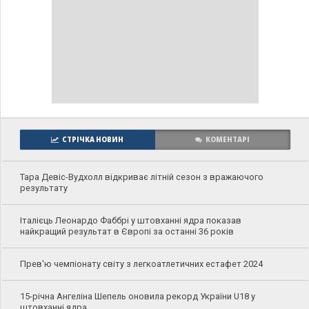
СТРІЧКА НОВИН
КОМЕНТАРІ
Тара Девіс-Вудхолл відкриває літній сезон з вражаючого
результату
Італієць Леонардо Фаббрі у штовханні ядра показав
найкращий результат в Європі за останні 36 років
Прев'ю чемпіонату світу з легкоатлетичних естафет 2024
15-річна Ангеліна Шепель оновила рекорд України U18 у
штовханні ядра