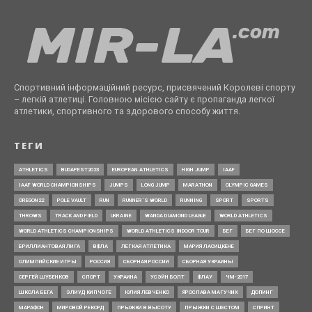
Спортивний інформаційний ресурс, присвячений Королеві спорту
– легкій атлетиці. Головною місією сайту є пропаганда легкої
атлетики, спортивного та здорового способу життя.
ТЕГИ
ATHLETICS
BUDAPEST2023
EUROPEAN ATHLETICS
HIGH JUMP
IAAF
IAAF WORLD CHAMPIONSHIPS
JUMPS
LONG JUMP
MARATHON
OLYMPIC GAMES
OREGON22
POLE VAULT
RUN
RUNNER’S WORLD
RUNNING
SPORT
SPORTS
THROWS
TRACK AND FIELD
UKRAINE
WANDA DIAMOND LEAGUE
WORLD ATHLETICS
WORLD ATHLETICS CHAMPIONSHIPS
WORLD ATHLETICS INDOOR TOUR
БЕГ
БЕГ ПО ШОССЕ
БРИЛЛИАНТОВАЯ ЛИГА
ВФЛА
ЛЕГКАЯ АТЛЕТИКА
МАРИЯ ЛАСИЦКЕНЕ
ОЛИМПИЙСКИЕ ИГРЫ
РОССИЯ
СБОРНАЯ РОССИИ
СБОРНАЯ УКРАИНЫ
СЕРГЕЙ ШУБЕНКОВ
СПОРТ
УКРАИНА
УСЭЙН БОЛТ
ФЛАУ
ЧМ-2017
ШКОЛА БЕГА
ЭЛИУД КИПЧОГЕ
ЮЛИЯ ЛЕВЧЕНКО
ЯРОСЛАВА МАГУЧИХ
ДОПИНГ
МАРАФОН
МИРОВОЙ РЕКОРД
ПРЫЖКИ В ВЫСОТУ
ПРЫЖКИ С ШЕСТОМ
СПРИНТ