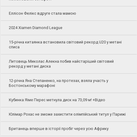
Еллісон Фелікс вдруге стала мамою
2024 Xiamen Diamond League
15-річна китаянка встановила світовий рекорд U20 у метані
списа
Литовець Миколас Алекна побив найстаріший світовий
рекорд у метані диска
12-річна Яна Степаненко, на протезах, взяла участь у
Бостонському марафоні
Кубинка Яіме Перес метнула диск на 73,09 м! +Відео
Юлімар Рохас не зможе захистити олімпійський титул у Парижі
Британець вперше в історії пробіг через усю Африку