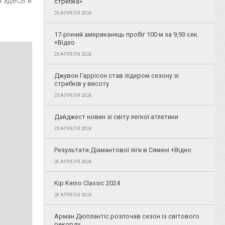
я здесь и
стрибка»
25 АПРЕЛЯ 2024
17-річний американець пробіг 100 м за 9,93 сек.
+Відео
23 АПРЕЛЯ 2024
Джувон Гаррісон став лідером сезону зі
стрибків у висоту
23 АПРЕЛЯ 2024
Дайджест новин зі світу легкої атлетики
23 АПРЕЛЯ 2024
Результати Діамантової ліги в Сямені +Відео
20 АПРЕЛЯ 2024
Kip Keino Classic 2024
20 АПРЕЛЯ 2024
Арман Дюплантіс розпочав сезон із світового
рекорду