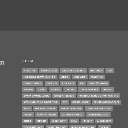
ТЕГИ
ATHLETICS
BUDAPEST2023
EUROPEAN ATHLETICS
HIGH JUMP
IAAF
IAAF WORLD CHAMPIONSHIPS
JUMPS
LONG JUMP
MARATHON
OLYMPIC GAMES
OREGON22
POLE VAULT
RUN
RUNNER’S WORLD
RUNNING
SPORT
SPORTS
THROWS
TRACK AND FIELD
UKRAINE
WANDA DIAMOND LEAGUE
WORLD ATHLETICS
WORLD ATHLETICS CHAMPIONSHIPS
WORLD ATHLETICS INDOOR TOUR
БЕГ
БЕГ ПО ШОССЕ
БРИЛЛИАНТОВАЯ ЛИГА
ВФЛА
ЛЕГКАЯ АТЛЕТИКА
МАРИЯ ЛАСИЦКЕНЕ
ОЛИМПИЙСКИЕ ИГРЫ
РОССИЯ
СБОРНАЯ РОССИИ
СБОРНАЯ УКРАИНЫ
СЕРГЕЙ ШУБЕНКОВ
СПОРТ
УКРАИНА
УСЭЙН БОЛТ
ФЛАУ
ЧМ-2017
ШКОЛА БЕГА
ЭЛИУД КИПЧОГЕ
ЮЛИЯ ЛЕВЧЕНКО
ЯРОСЛАВА МАГУЧИХ
ДОПИНГ