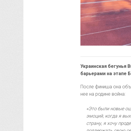
Украинская бегунья В
барьерами на этапе Б
После финиша она объя
нее на родине война:
«Это были новые ощ
эмоций, когда я вы
страну, я хочу прод
поддержать свою с