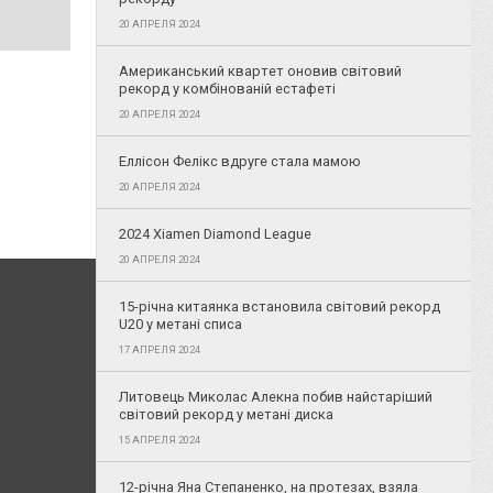
20 АПРЕЛЯ 2024
Американський квартет оновив світовий
рекорд у комбінованій естафеті
20 АПРЕЛЯ 2024
Еллісон Фелікс вдруге стала мамою
20 АПРЕЛЯ 2024
2024 Xiamen Diamond League
20 АПРЕЛЯ 2024
15-річна китаянка встановила світовий рекорд
U20 у метані списа
17 АПРЕЛЯ 2024
Литовець Миколас Алекна побив найстаріший
світовий рекорд у метані диска
15 АПРЕЛЯ 2024
12-річна Яна Степаненко, на протезах, взяла