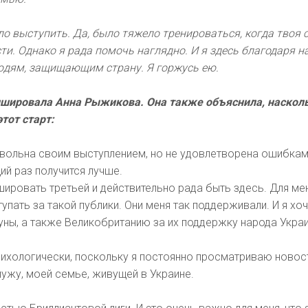
о выступить. Да, было тяжело тренироваться, когда твоя 
сти. Однако я рада помочь наглядно. И я здесь благодаря 
юдям, защищающим страну. Я горжусь ею.
ишировала Анна Рыжикова. Она также объяснила, наскол
тот старт:
овольна своим выступлением, но не удовлетворена ошибкам
ий раз получится лучше.
шировать третьей и действительно рада быть здесь. Для ме
пать за такой публики. Они меня так поддерживали. И я хо
уны, а также Великобританию за их поддержку народа Укра
сихологически, поскольку я постоянно просматриваю новос
мужу, моей семье, живущей в Украине.