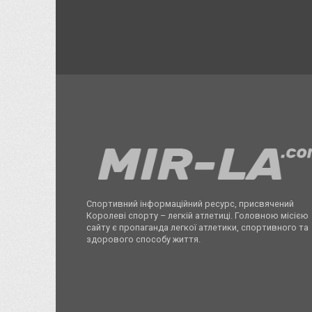
Спортивний інформаційний ресурс, присвячений
Королеві спорту – легкій атлетиці. Головною місією
сайту є пропаганда легкої атлетики, спортивного та
здорового способу життя.