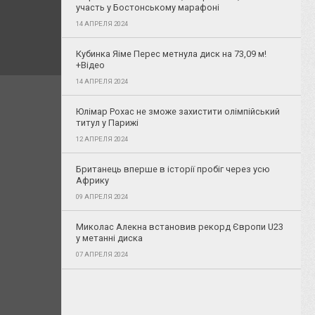
участь у Бостонському марафоні
14 АПРЕЛЯ 2024
Кубинка Яіме Перес метнула диск на 73,09 м!
+Відео
14 АПРЕЛЯ 2024
Юлімар Рохас не зможе захистити олімпійський
титул у Парижі
12 АПРЕЛЯ 2024
Британець вперше в історії пробіг через усю
Африку
09 АПРЕЛЯ 2024
Миколас Алекна встановив рекорд Європи U23
у метанні диска
07 АПРЕЛЯ 2024