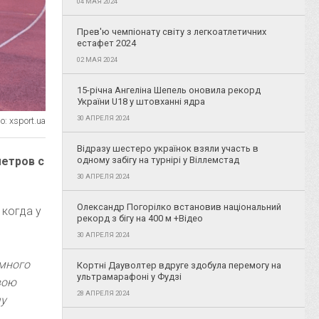
04 МАЯ 2024
Прев'ю чемпіонату світу з легкоатлетичних
естафет 2024
02 МАЯ 2024
15-річна Ангеліна Шепель оновила рекорд
України U18 у штовханні ядра
30 АПРЕЛЯ 2024
: xsport.ua
Відразу шестеро українок взяли участь в
одному забігу на турнірі у Віллемстад
метров с
30 АПРЕЛЯ 2024
Олександр Погорілко встановив національний
 когда у
рекорд з бігу на 400 м +Відео
30 АПРЕЛЯ 2024
 много
Кортні Дауволтер вдруге здобула перемогу на
ультрамарафоні у Фудзі
вою
28 АПРЕЛЯ 2024
чу