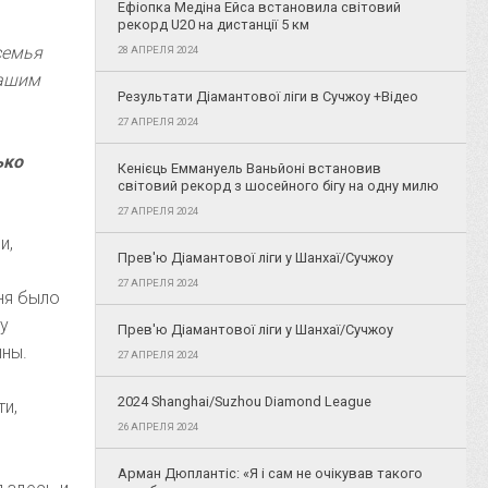
Ефіопка Медіна Ейса встановила світовий
рекорд U20 на дистанції 5 км
семья
28 АПРЕЛЯ 2024
нашим
Результати Діамантової ліги в Сучжоу +Відео
27 АПРЕЛЯ 2024
ько
Кенієць Еммануель Ваньйоні встановив
світовий рекорд з шосейного бігу на одну милю
27 АПРЕЛЯ 2024
и,
Прев'ю Діамантової ліги у Шанхаї/Сучжоу
27 АПРЕЛЯ 2024
ня было
чу
Прев'ю Діамантової ліги у Шанхаї/Сучжоу
ины.
27 АПРЕЛЯ 2024
2024 Shanghai/Suzhou Diamond League
ти,
26 АПРЕЛЯ 2024
Арман Дюплантіс: «Я і сам не очікував такого