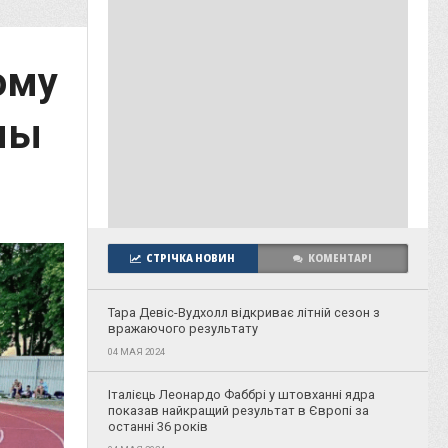
ому
мы
СТРІЧКА НОВИН
КОМЕНТАРІ
Тара Девіс-Вудхолл відкриває літній сезон з
вражаючого результату
04 МАЯ 2024
Італієць Леонардо Фаббрі у штовханні ядра
показав найкращий результат в Європі за
останні 36 років