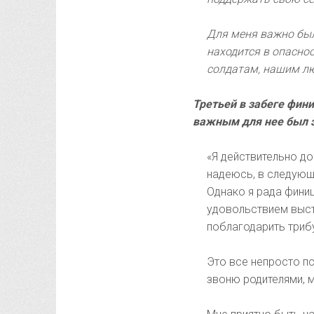
Для меня важно был
находится в опасно
солдатам, нашим л
Третьей в забеге фин
важным для нее был э
«Я действительно д
надеюсь, в следующ
Однако я рада фини
удовольствием высту
поблагодарить триб
Это все непросто п
звоню родителями, 