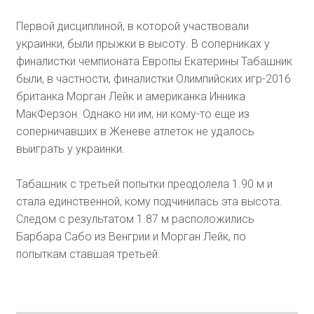
Первой дисциплиной, в которой участвовали
украинки, были прыжки в высоту. В соперниках у
финалистки чемпионата Европы Екатерины Табашник
были, в частности, финалистки Олимпийских игр-2016
британка Морган Лейк и американка Инника
МакФерзон. Однако ни им, ни кому-то еще из
соперничавших в Женеве атлеток не удалось
выиграть у украинки.
Табашник с третьей попытки преодолела 1.90 м и
стала единственной, кому подчинилась эта высота.
Следом с результатом 1.87 м расположились
Барбара Сабо из Венгрии и Морган Лейк, по
попыткам ставшая третьей.