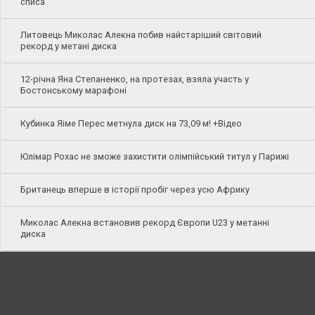
списа
Литовець Миколас Алекна побив найстаріший світовий
рекорд у метані диска
12-річна Яна Степаненко, на протезах, взяла участь у
Бостонському марафоні
Кубинка Яіме Перес метнула диск на 73,09 м! +Відео
Юлімар Рохас не зможе захистити олімпійський титул у Парижі
Британець вперше в історії пробіг через усю Африку
Миколас Алекна встановив рекорд Європи U23 у метанні
диска