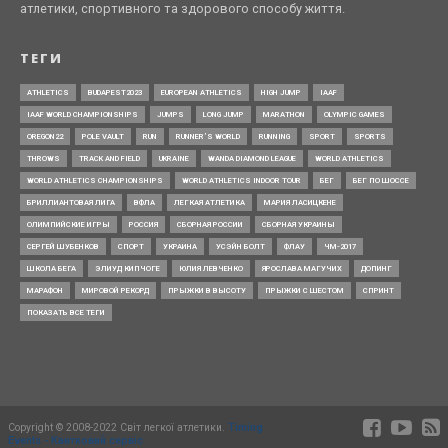
атлетики, спортивного та здорового способу життя.
ТЕГИ
ATHLETICS
BUDAPEST2023
EUROPEAN ATHLETICS
HIGH JUMP
IAAF
IAAF WORLD CHAMPIONSHIPS
JUMPS
LONG JUMP
MARATHON
OLYMPIC GAMES
OREGON22
POLE VAULT
RUN
RUNNER’S WORLD
RUNNING
SPORT
SPORTS
THROWS
TRACK AND FIELD
UKRAINE
WANDA DIAMOND LEAGUE
WORLD ATHLETICS
WORLD ATHLETICS CHAMPIONSHIPS
WORLD ATHLETICS INDOOR TOUR
БЕГ
БЕГ ПО ШОССЕ
БРИЛЛИАНТОВАЯ ЛИГА
ВФЛА
ЛЕГКАЯ АТЛЕТИКА
МАРИЯ ЛАСИЦКЕНЕ
ОЛИМПИЙСКИЕ ИГРЫ
РОССИЯ
СБОРНАЯ РОССИИ
СБОРНАЯ УКРАИНЫ
СЕРГЕЙ ШУБЕНКОВ
СПОРТ
УКРАИНА
УСЭЙН БОЛТ
ФЛАУ
ЧМ-2017
ШКОЛА БЕГА
ЭЛИУД КИПЧОГЕ
ЮЛИЯ ЛЕВЧЕНКО
ЯРОСЛАВА МАГУЧИХ
ДОПИНГ
МАРАФОН
МИРОВОЙ РЕКОРД
ПРЫЖКИ В ВЫСОТУ
ПРЫЖКИ С ШЕСТОМ
СПРИНТ
ПОКАЗАТЬ ВСЕ ТЕГИ
Copyright © 2008-2022 Світ легкої атлетики.
Timing
Events - Квитковий сервіс