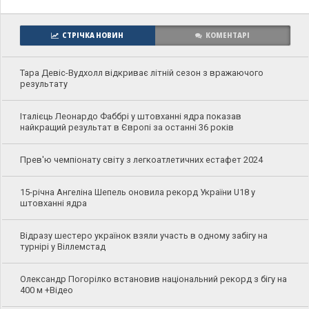
СТРІЧКА НОВИН
КОМЕНТАРІ
Тара Девіс-Вудхолл відкриває літній сезон з вражаючого
результату
Італієць Леонардо Фаббрі у штовханні ядра показав
найкращий результат в Європі за останні 36 років
Прев'ю чемпіонату світу з легкоатлетичних естафет 2024
15-річна Ангеліна Шепель оновила рекорд України U18 у
штовханні ядра
Відразу шестеро українок взяли участь в одному забігу на
турнірі у Віллемстад
Олександр Погорілко встановив національний рекорд з бігу на
400 м +Відео