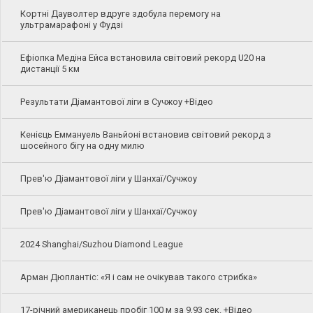
Кортні Дауволтер вдруге здобула перемогу на
ультрамарафоні у Фудзі
Ефіопка Медіна Ейса встановила світовий рекорд U20 на
дистанції 5 км
Результати Діамантової ліги в Сучжоу +Відео
Кенієць Еммануель Ваньйоні встановив світовий рекорд з
шосейного бігу на одну милю
Прев'ю Діамантової ліги у Шанхаї/Сучжоу
Прев'ю Діамантової ліги у Шанхаї/Сучжоу
2024 Shanghai/Suzhou Diamond League
Арман Дюплантіс: «Я і сам не очікував такого стрибка»
17-річний американець пробіг 100 м за 9,93 сек. +Відео