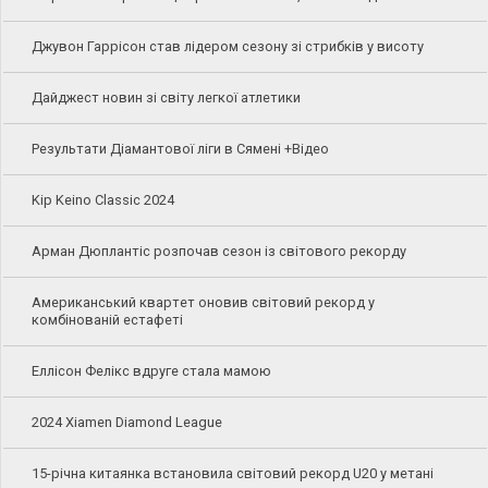
Джувон Гаррісон став лідером сезону зі стрибків у висоту
Дайджест новин зі світу легкої атлетики
Результати Діамантової ліги в Сямені +Відео
Kip Keino Classic 2024
Арман Дюплантіс розпочав сезон із світового рекорду
Американський квартет оновив світовий рекорд у
комбінованій естафеті
Еллісон Фелікс вдруге стала мамою
2024 Xiamen Diamond League
15-річна китаянка встановила світовий рекорд U20 у метані