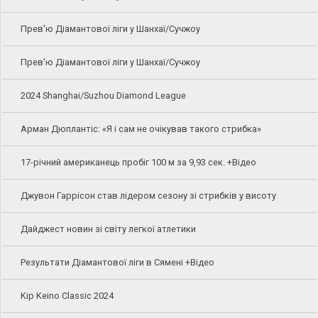
Прев'ю Діамантової ліги у Шанхаї/Сучжоу
Прев'ю Діамантової ліги у Шанхаї/Сучжоу
2024 Shanghai/Suzhou Diamond League
Арман Дюплантіс: «Я і сам не очікував такого стрибка»
17-річний американець пробіг 100 м за 9,93 сек. +Відео
Джувон Гаррісон став лідером сезону зі стрибків у висоту
Дайджест новин зі світу легкої атлетики
Результати Діамантової ліги в Сямені +Відео
Kip Keino Classic 2024