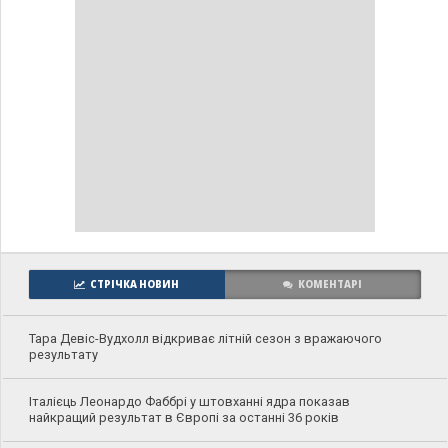
СТРІЧКА НОВИН
КОМЕНТАРІ
Тара Девіс-Вудхолл відкриває літній сезон з вражаючого
результату
Італієць Леонардо Фаббрі у штовханні ядра показав
найкращий результат в Європі за останні 36 років