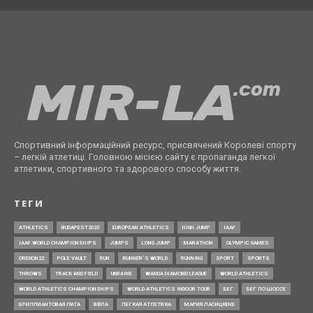
Спортивний інформаційний ресурс, присвячений Королеві спорту
– легкій атлетиці. Головною місією сайту є пропаганда легкої
атлетики, спортивного та здорового способу життя.
ТЕГИ
ATHLETICS
BUDAPEST2023
EUROPEAN ATHLETICS
HIGH JUMP
IAAF
IAAF WORLD CHAMPIONSHIPS
JUMPS
LONG JUMP
MARATHON
OLYMPIC GAMES
OREGON22
POLE VAULT
RUN
RUNNER’S WORLD
RUNNING
SPORT
SPORTS
THROWS
TRACK AND FIELD
UKRAINE
WANDA DIAMOND LEAGUE
WORLD ATHLETICS
WORLD ATHLETICS CHAMPIONSHIPS
WORLD ATHLETICS INDOOR TOUR
БЕГ
БЕГ ПО ШОССЕ
БРИЛЛИАНТОВАЯ ЛИГА
ВФЛА
ЛЕГКАЯ АТЛЕТИКА
МАРИЯ ЛАСИЦКЕНЕ