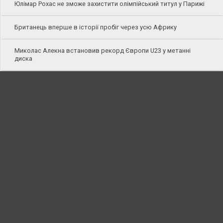
Юлімар Рохас не зможе захистити олімпійський титул у Парижі
Британець вперше в історії пробіг через усю Африку
Миколас Алекна встановив рекорд Європи U23 у метанні
диска