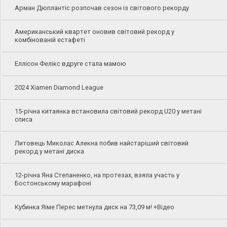
Арман Дюплантіс розпочав сезон із світового рекорду
Американський квартет оновив світовий рекорд у
комбінованій естафеті
Еллісон Фелікс вдруге стала мамою
2024 Xiamen Diamond League
15-річна китаянка встановила світовий рекорд U20 у метані
списа
Литовець Миколас Алекна побив найстаріший світовий
рекорд у метані диска
12-річна Яна Степаненко, на протезах, взяла участь у
Бостонському марафоні
Кубинка Яіме Перес метнула диск на 73,09 м! +Відео