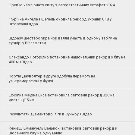
Прев'ю чемпіонату світу з легкоатлетичних естафет 2024
15-річна Ангеліна Шепель оновила рекорд України U18 у
штовханні ядра
Відразу шестеро українок взяли участь в одному забігу на
турнірі у Віллемстад
Олександр Погорілко встановив національний рекорд з бігу на
400 м +Відео
Кортні Дауволтер вдруге здобула перемогу на
ультрамарафоні у Фудзі
Ефіопка Медіна Ейса встановила світовий рекорд U20 на
дистанції 5 км
Результати Діамантової ліги в Сучжоу +Відео
Кенієць Еммануель Ваньйоні встановив світовий рекорд з
шосейного бігу на одну милю