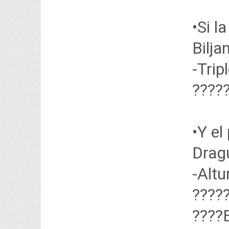
•Si l
Bilja
-Trip
????
•Y el
Dragu
-Altu
????
????