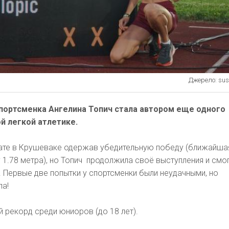
Джерело: sus
спортсменка Ангелина Топич стала автором еще одного
й легкой атлетике.
те в Крушеваке одержав убедительную победу (ближайша
 1.78 метра), но Топич продолжила своё выступления и смо
. Первые две попытки у спортсменки были неудачными, но
ла!
 рекорд среди юниоров (до 18 лет).