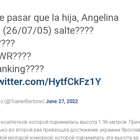
 pasar que la hija, Angelina
 (26/07/05) salte????
????
WR????
anking????
twitter.com/HytfCkFz1Y
z (@TrainerBertone)
June 27, 2022
гкоатлеткой, которой подчинилась высота 1.96 метров. При
лько во второй раз превзошла достижение украинки Яросла
амой молодой юниоркой, которой подчинилась эта высота за