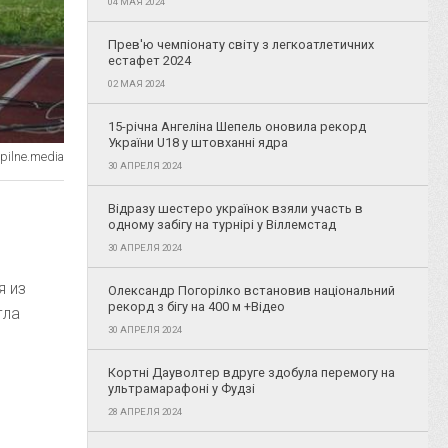
04 МАЯ 2024
Прев'ю чемпіонату світу з легкоатлетичних
естафет 2024
02 МАЯ 2024
15-річна Ангеліна Шепель оновила рекорд
України U18 у штовханні ядра
pilne.media
30 АПРЕЛЯ 2024
Відразу шестеро українок взяли участь в
одному забігу на турнірі у Віллемстад
30 АПРЕЛЯ 2024
я из
Олександр Погорілко встановив національний
рекорд з бігу на 400 м +Відео
гла
30 АПРЕЛЯ 2024
Кортні Дауволтер вдруге здобула перемогу на
ультрамарафоні у Фудзі
28 АПРЕЛЯ 2024