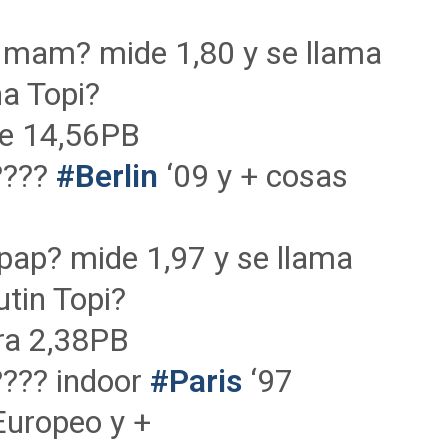
a mam? mide 1,80 y se llama
na Topi?
le 14,56PB
????
#Berlin
‘09 y + cosas
 pap? mide 1,97 y se llama
tin Topi?
ra 2,38PB
???? indoor
#Paris
‘97
Europeo y +