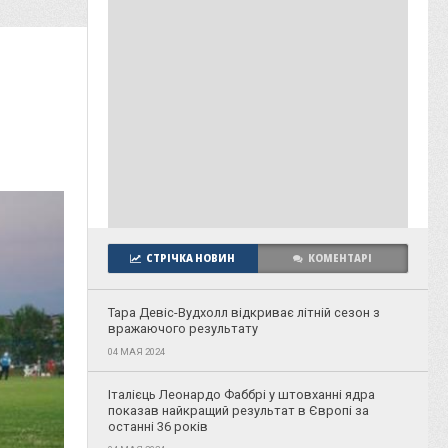
СТРІЧКА НОВИН
КОМЕНТАРІ
Тара Девіс-Вудхолл відкриває літній сезон з
вражаючого результату
04 МАЯ 2024
Італієць Леонардо Фаббрі у штовханні ядра
показав найкращий результат в Європі за
останні 36 років