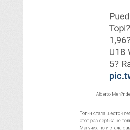
Puede
Topi?
1,96
U18 
5? R
pic.
— Alberto Men?nde
Топич стала шестой ле
этот раз сербка не то
Магучих, но и стала с