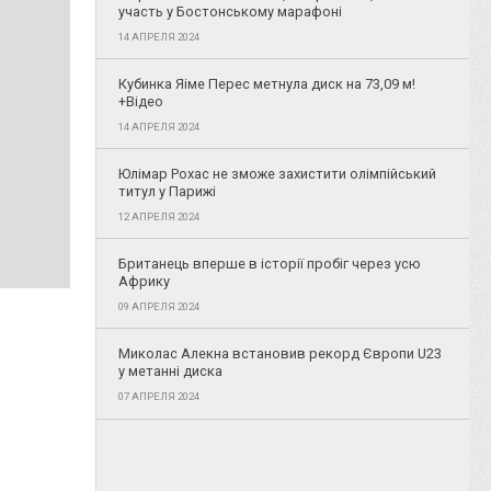
участь у Бостонському марафоні
14 АПРЕЛЯ 2024
Кубинка Яіме Перес метнула диск на 73,09 м!
+Відео
14 АПРЕЛЯ 2024
Юлімар Рохас не зможе захистити олімпійський
титул у Парижі
12 АПРЕЛЯ 2024
Британець вперше в історії пробіг через усю
Африку
09 АПРЕЛЯ 2024
Миколас Алекна встановив рекорд Європи U23
у метанні диска
07 АПРЕЛЯ 2024