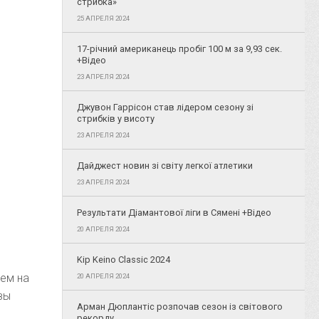
стрибка»
25 АПРЕЛЯ 2024
17-річний американець пробіг 100 м за 9,93 сек.
+Відео
23 АПРЕЛЯ 2024
Джувон Гаррісон став лідером сезону зі
стрибків у висоту
23 АПРЕЛЯ 2024
Дайджест новин зі світу легкої атлетики
23 АПРЕЛЯ 2024
Результати Діамантової ліги в Сямені +Відео
20 АПРЕЛЯ 2024
Kip Keino Classic 2024
чем на
20 АПРЕЛЯ 2024
вы
Арман Дюплантіс розпочав сезон із світового
рекорду