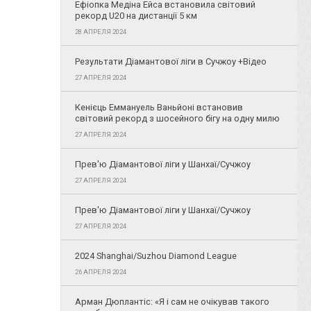
Ефіопка Медіна Ейса встановила світовий
рекорд U20 на дистанції 5 км
28 АПРЕЛЯ 2024
Результати Діамантової ліги в Сучжоу +Відео
27 АПРЕЛЯ 2024
Кенієць Еммануель Ваньйоні встановив
світовий рекорд з шосейного бігу на одну милю
27 АПРЕЛЯ 2024
Прев'ю Діамантової ліги у Шанхаї/Сучжоу
27 АПРЕЛЯ 2024
Прев'ю Діамантової ліги у Шанхаї/Сучжоу
27 АПРЕЛЯ 2024
2024 Shanghai/Suzhou Diamond League
26 АПРЕЛЯ 2024
Арман Дюплантіс: «Я і сам не очікував такого