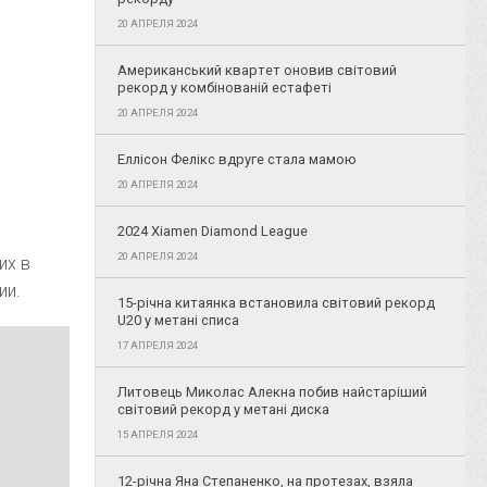
20 АПРЕЛЯ 2024
Американський квартет оновив світовий
рекорд у комбінованій естафеті
20 АПРЕЛЯ 2024
Еллісон Фелікс вдруге стала мамою
20 АПРЕЛЯ 2024
2024 Xiamen Diamond League
20 АПРЕЛЯ 2024
их в
ии.
15-річна китаянка встановила світовий рекорд
U20 у метані списа
17 АПРЕЛЯ 2024
Литовець Миколас Алекна побив найстаріший
світовий рекорд у метані диска
15 АПРЕЛЯ 2024
12-річна Яна Степаненко, на протезах, взяла