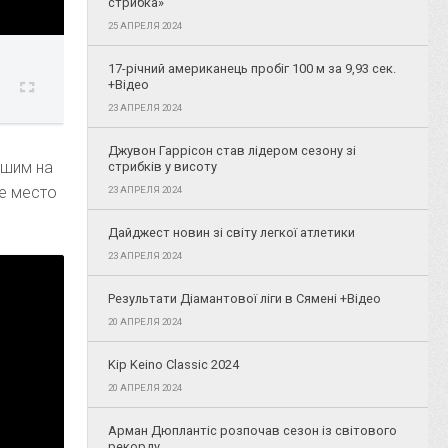
стрибка»
25 АПРЕЛЯ 2024
17-річний американець пробіг 100 м за 9,93 сек.
+Відео
23 АПРЕЛЯ 2024
Джувон Гаррісон став лідером сезону зі
чшим на
стрибків у висоту
ое место
23 АПРЕЛЯ 2024
Дайджест новин зі світу легкої атлетики
23 АПРЕЛЯ 2024
Результати Діамантової ліги в Сямені +Відео
20 АПРЕЛЯ 2024
Kip Keino Classic 2024
20 АПРЕЛЯ 2024
Арман Дюплантіс розпочав сезон із світового
рекорду