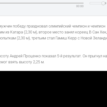
00:00
мужчин победу праздновал олимпийский чемпион и чемпион
м из Катара (2,30 м), второе место занял кореец В Сан Хек
опыткам (2,30 м), третьим стал Гамиш Керр с Новой Зеланди
соту Андрей Проценко показал 5-й результат. Он прыгнул на
смог взять высоту 2,25 м.