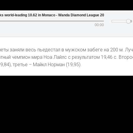
 world-leading 10.62 in Monaco - Wanda Diamond League 2022
00:00
еты заняли весь пьедестал в мужском забеге на 200 м. Лу
атный чемпион мира Ноа Лайлс с результатом 19,46 с. Втор
9,84), третье – Майкл Норман (19,95).