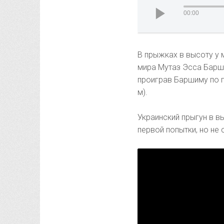
00:00
В прыжках в высоту у 
мира Мутаз Эсса Барши
проиграв Баршиму по п
м).
Украинский прыгун в вы
первой попытки, но не 