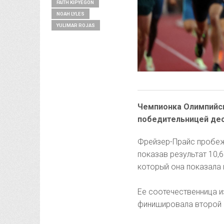
FAITH KIPYEGON
NOAH LYLES
YULIMAR ROJAS
Чемпионка Олимпийск
победительницей дес
Фрейзер-Прайс пробеж
показав результат 10,6
который она показала 
Ее соотечественница 
финишировала второй 