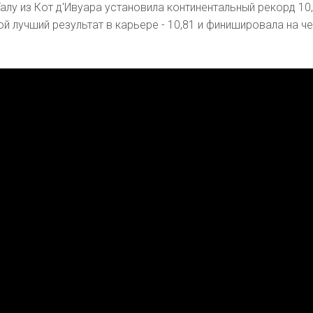
алу из Кот д'Ивуара установила континентальный рекорд 10,
й лучший результат в карьере - 10,81 и финишировала на ч