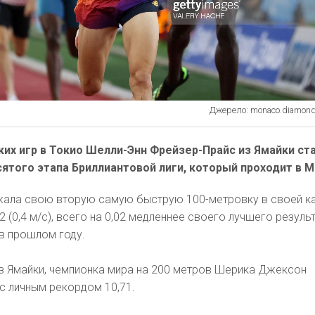
Джерело: monaco.diamond
их игр в Токио Шелли-Энн Фрейзер-Прайс из Ямайки ст
ятого этапа Бриллиантовой лиги, который проходит в М
ала свою вторую самую быструю 100-метровку в своей к
2 (0,4 м/с), всего на 0,02 медленнее своего лучшего результ
в прошлом году.
из Ямайки, чемпионка мира на 200 метров Шерика Джексон
с личным рекордом 10,71.