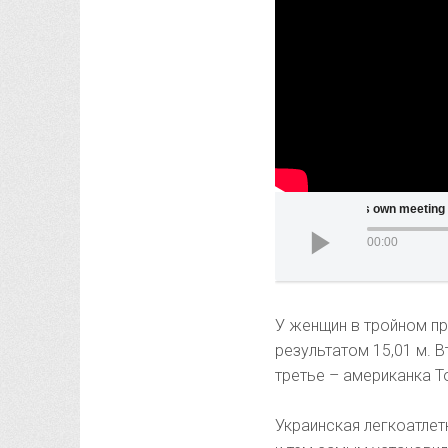
Noah Lyles breaks his own meeting rec
00:00
У женщин в тройном п
результатом 15,01 м. 
третье – американка То
Украинская легкоатлет