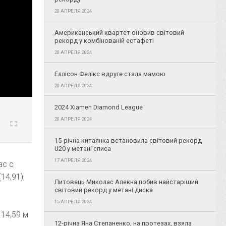
20 АПРЕЛЯ 2024
Американський квартет оновив світовий
рекорд у комбінованій естафеті
20 АПРЕЛЯ 2024
Еллісон Фелікс вдруге стала мамою
20 АПРЕЛЯ 2024
2024 Xiamen Diamond League
20 АПРЕЛЯ 2024
15-річна китаянка встановила світовий рекорд
U20 у метані списа
17 АПРЕЛЯ 2024
ас с
14,91),
Литовець Миколас Алекна побив найстаріший
світовий рекорд у метані диска
15 АПРЕЛЯ 2024
 14,59 м
12-річна Яна Степаненко, на протезах, взяла