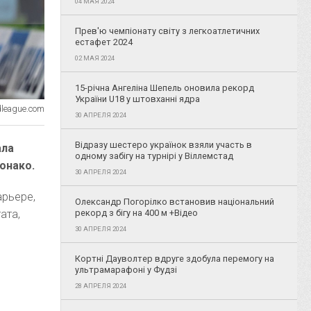
04 МАЯ 2024
Прев'ю чемпіонату світу з легкоатлетичних
естафет 2024
02 МАЯ 2024
15-річна Ангеліна Шепель оновила рекорд
України U18 у штовханні ядра
league.com
30 АПРЕЛЯ 2024
Відразу шестеро українок взяли участь в
ала
одному забігу на турнірі у Віллемстад
онако.
30 АПРЕЛЯ 2024
арьере,
Олександр Погорілко встановив національний
ата,
рекорд з бігу на 400 м +Відео
30 АПРЕЛЯ 2024
Кортні Дауволтер вдруге здобула перемогу на
ультрамарафоні у Фудзі
28 АПРЕЛЯ 2024