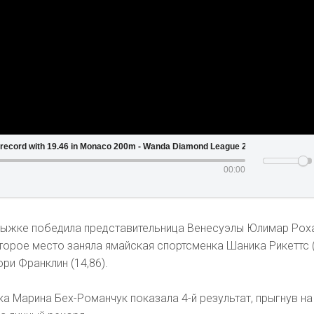
ord with 19.46 in Monaco 200m - Wanda Diamond League 2022
00:00
рыжке победила представительница Венесуэлы Юлимар Рох
Второе место заняла ямайская спортсменка Шаника Рикеттс (
ри Франклин (14,86).
ка Марина Бех-Романчук показала 4-й результат, прыгнув на