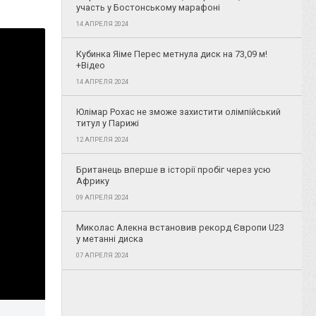
участь у Бостонському марафоні
14 АПРЕЛЯ 2024
Кубинка Яіме Перес метнула диск на 73,09 м!
+Відео
14 АПРЕЛЯ 2024
Юлімар Рохас не зможе захистити олімпійський
титул у Парижі
12 АПРЕЛЯ 2024
Британець вперше в історії пробіг через усю
Африку
09 АПРЕЛЯ 2024
Миколас Алекна встановив рекорд Європи U23
у метанні диска
07 АПРЕЛЯ 2024