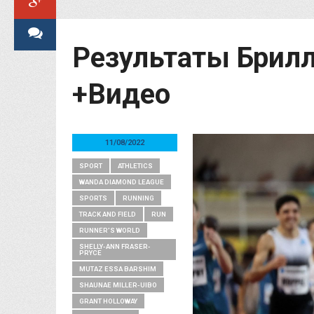
Результаты Брилл
+Видео
11/08/2022
SPORT
ATHLETICS
WANDA DIAMOND LEAGUE
SPORTS
RUNNING
TRACK AND FIELD
RUN
RUNNER’S WORLD
SHELLY-ANN FRASER-
PRYCE
MUTAZ ESSA BARSHIM
SHAUNAE MILLER-UIBO
GRANT HOLLOWAY