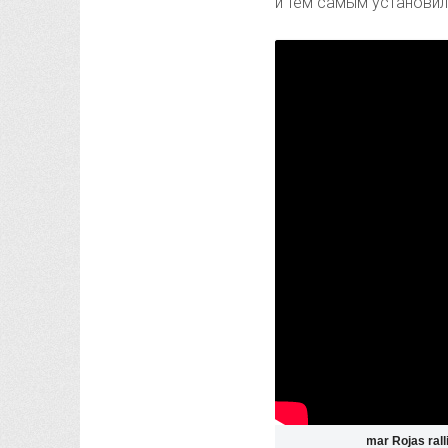
и тем самым установил
Yulimar Rojas rall