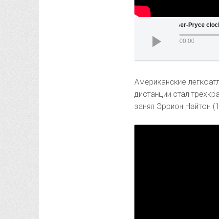
Shelly-Ann Fraser-Pryce clocks
00:00
Американские легкоатл
дистанции стал трехкр
занял Эррион Найтон (1