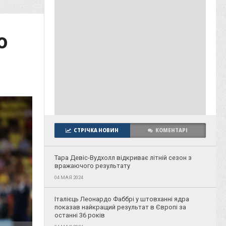
о
СТРІЧКА НОВИН
КОМЕНТАРІ
Тара Девіс-Вудхолл відкриває літній сезон з
вражаючого результату
04 МАЯ 2024
Італієць Леонардо Фаббрі у штовханні ядра
показав найкращий результат в Європі за
останні 36 років