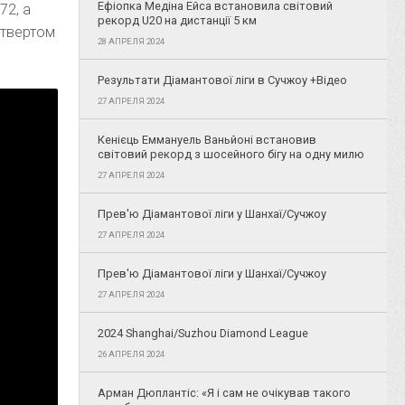
Ефіопка Медіна Ейса встановила світовий
72, а
рекорд U20 на дистанції 5 км
етвертом
28 АПРЕЛЯ 2024
Результати Діамантової ліги в Сучжоу +Відео
27 АПРЕЛЯ 2024
Кенієць Еммануель Ваньйоні встановив
світовий рекорд з шосейного бігу на одну милю
27 АПРЕЛЯ 2024
Прев'ю Діамантової ліги у Шанхаї/Сучжоу
27 АПРЕЛЯ 2024
Прев'ю Діамантової ліги у Шанхаї/Сучжоу
27 АПРЕЛЯ 2024
2024 Shanghai/Suzhou Diamond League
26 АПРЕЛЯ 2024
Арман Дюплантіс: «Я і сам не очікував такого