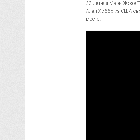
33-летняя Мари-Жозе Т
Алея Хоббс из США сво
месте.