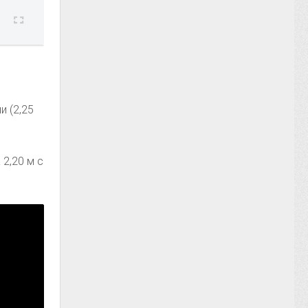
,
и (2,25
 2,20 м с