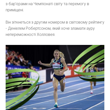
з бар’єрами на Чемпіонаті світу та перемогу в
приміщені.
Він зіткнеться з другим номером в світовому рейтингу
- Деніелем Робертсоном, який хоче зламати ауру
непереможності Холловея.