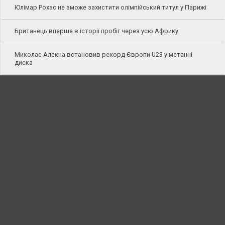
Юлімар Рохас не зможе захистити олімпійський титул у Парижі
Британець вперше в історії пробіг через усю Африку
Миколас Алекна встановив рекорд Європи U23 у метанні
диска