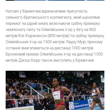
Натовп у Бірмінгемі відзначатиме присутність
сильного британського контингенту, який шукатиме
перемог на рідній землі, включаючи срібну призерку
чемпіонату світу та Олімпійських ігор у бігу на 800
метрів Кілі Ходжкінсон (800 метрів) та срібну призерку
Олімпійських ігор на 1500 метрів Лауру Муір, причому
остання змагатиметься на дистанції 1000 метрів.
Бронзовий призер Олімпійських ігор на дистанції 1500
метрів Джош Керр також виступить у Бірмінгемі.