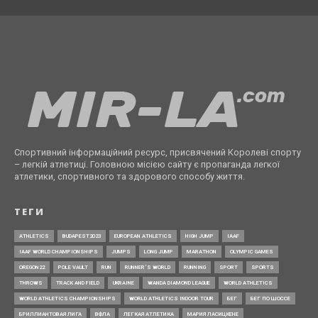
Спортивний інформаційний ресурс, присвячений Королеві спорту
– легкій атлетиці. Головною місією сайту є пропаганда легкої
атлетики, спортивного та здорового способу життя.
ТЕГИ
ATHLETICS
BUDAPEST2023
EUROPEAN ATHLETICS
HIGH JUMP
IAAF
IAAF WORLD CHAMPIONSHIPS
JUMPS
LONG JUMP
MARATHON
OLYMPIC GAMES
OREGON22
POLE VAULT
RUN
RUNNER’S WORLD
RUNNING
SPORT
SPORTS
THROWS
TRACK AND FIELD
UKRAINE
WANDA DIAMOND LEAGUE
WORLD ATHLETICS
WORLD ATHLETICS CHAMPIONSHIPS
WORLD ATHLETICS INDOOR TOUR
БЕГ
БЕГ ПО ШОССЕ
БРИЛЛИАНТОВАЯ ЛИГА
ВФЛА
ЛЕГКАЯ АТЛЕТИКА
МАРИЯ ЛАСИЦКЕНЕ