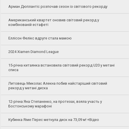
Арман Дюплантіс розпочав сезон із світового рекорду
Американський квартет оновив світовий рекорд у
комбінованій естафеті
Еллісон Фелікс вдруге стала мамою
2024 Xiamen Diamond League
15-річна китаянка встановила світовий рекорд U20 у метані
списа
Литовець Миколас Алекна побив найстаріший світовий
рекорд у метані диска
12-річна Яна Степаненко, на протезах, взяла участь у
Бостонському марафоні
Кубинка Яіме Перес метнула диск на 73,09 м! +Відео