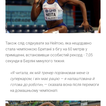
Також слід слідкувати за Нейтою, яка нещодавно
стала чемпіонкою Британії з бігу на 60 метрів у
приміщенні, встановивши особистий рекорд - 7,05
секунди в Берліні минулого тижня.
«Я читала, як мій тренер порівнював мене із
суперкаром, і він має рацію — я налаштована й
готова до роботи»,
— сказала вона після перемоги
на домашньому чемпіонаті.