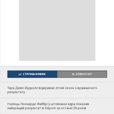
СТРІЧКА НОВИН
КОМЕНТАРІ
Тара Девіс-Вудхолл відкриває літній сезон з вражаючого
результату
Італієць Леонардо Фаббрі у штовханні ядра показав
найкращий результат в Європі за останні 36 років