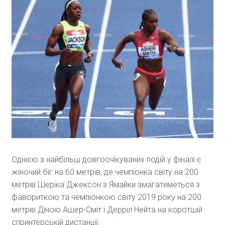
Однією з найбільш довгоочікуваних подій у фіналі є
жіночий біг на 60 метрів, де чемпіонка світу на 200
метрів Шеріка Джексон з Ямайки змагатиметься з
фавориткою та чемпіонкою світу 2019 року на 200
метрів Діною Ашер-Сміт і Дерріл Нейта на коротшій
спринтерській дистанції.