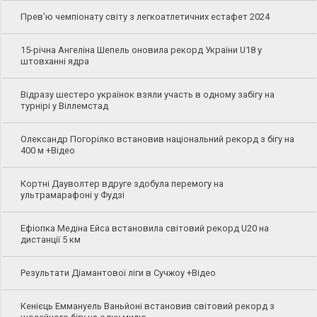
Прев'ю чемпіонату світу з легкоатлетичних естафет 2024
15-річна Ангеліна Шепель оновила рекорд України U18 у
штовханні ядра
Відразу шестеро українок взяли участь в одному забігу на
турнірі у Віллемстад
Олександр Погорілко встановив національний рекорд з бігу на
400 м +Відео
Кортні Дауволтер вдруге здобула перемогу на
ультрамарафоні у Фудзі
Ефіопка Медіна Ейса встановила світовий рекорд U20 на
дистанції 5 км
Результати Діамантової ліги в Сучжоу +Відео
Кенієць Еммануель Ваньйоні встановив світовий рекорд з