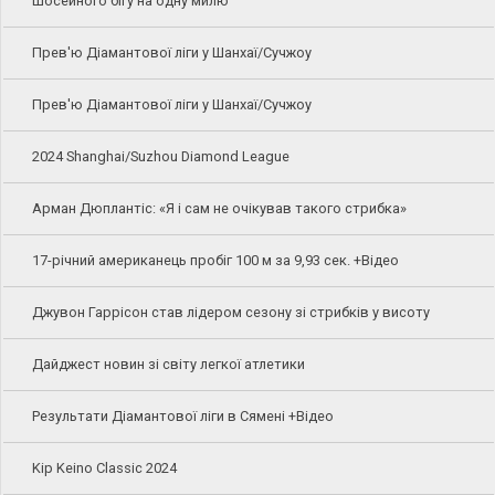
шосейного бігу на одну милю
Прев'ю Діамантової ліги у Шанхаї/Сучжоу
Прев'ю Діамантової ліги у Шанхаї/Сучжоу
2024 Shanghai/Suzhou Diamond League
Арман Дюплантіс: «Я і сам не очікував такого стрибка»
17-річний американець пробіг 100 м за 9,93 сек. +Відео
Джувон Гаррісон став лідером сезону зі стрибків у висоту
Дайджест новин зі світу легкої атлетики
Результати Діамантової ліги в Сямені +Відео
Kip Keino Classic 2024