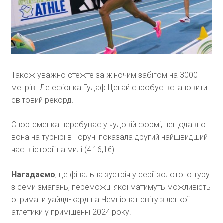
Також уважно стежте за жіночим забігом на 3000
метрів. Де ефіопка Гудаф Цегай спробує встановити
світовий рекорд.
Спортсменка перебуває у чудовій формі, нещодавно
вона на турнірі в Торуні показала другий найшвидший
час в історії на милі (4:16,16).
Нагадаємо
, це фінальна зустріч у серії золотого туру
з семи змагань, переможці якої матимуть можливість
отримати уайлд-кард на Чемпіонат світу з легкої
атлетики у приміщенні 2024 року.