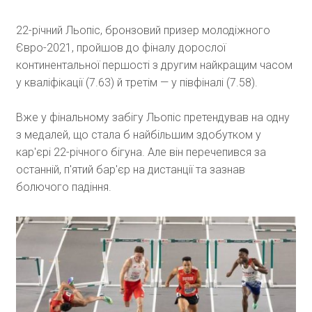
22-річний Льопіс, бронзовий призер молодіжного
Євро-2021, пройшов до фіналу дорослої
континентальної першості з другим найкращим часом
у кваліфікації (7.63) й третім — у півфіналі (7.58).
Вже у фінальному забігу Льопіс претендував на одну
з медалей, що стала б найбільшим здобутком у
кар'єрі 22-річного бігуна. Але він перечепився за
останній, п'ятий бар'єр на дистанції та зазнав
болючого падіння.