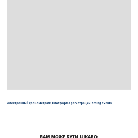
Электронный хронометраж
,
Платформа регистрации
,
timing events
ВАМ МОЖЕ БУТИ ЦІКАВО: