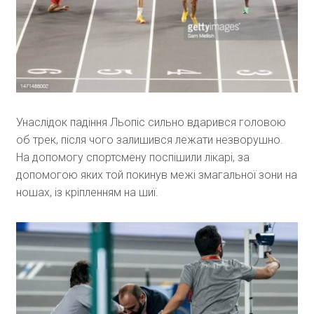
Унаслідок падіння Льопіс сильно вдарився головою
об трек, після чого залишився лежати незворушно.
На допомогу спортсмену поспішили лікарі, за
допомогою яких той покинув межі змагальної зони на
ношах, із кріпленням на шиї.