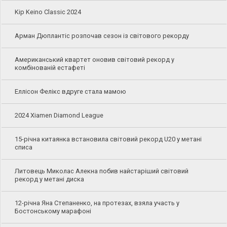
Kip Keino Classic 2024
Арман Дюплантіс розпочав сезон із світового рекорду
Американський квартет оновив світовий рекорд у
комбінованій естафеті
Еллісон Фелікс вдруге стала мамою
2024 Xiamen Diamond League
15-річна китаянка встановила світовий рекорд U20 у метані
списа
Литовець Миколас Алекна побив найстаріший світовий
рекорд у метані диска
12-річна Яна Степаненко, на протезах, взяла участь у
Бостонському марафоні