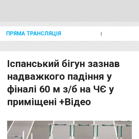
ПРЯМА ТРАНСЛЯЦІЯ
I
2024 SHANGHAI/SUZHOU DIAMOND LEAGUE
KIP KEINO CLASSIC 2024
Іспанський бігун зазнав
надважкого падіння у
фіналі 60 м з/б на ЧЄ у
приміщені +Відео