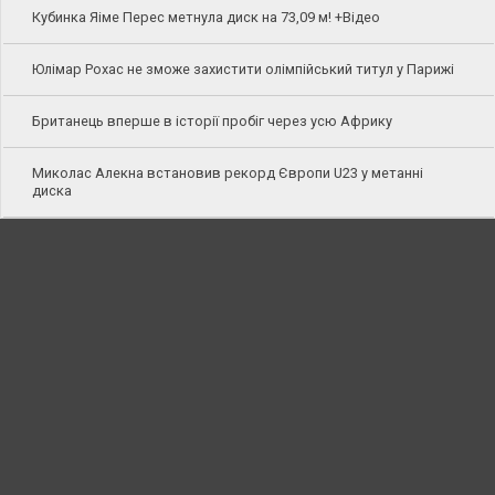
Кубинка Яіме Перес метнула диск на 73,09 м! +Відео
Юлімар Рохас не зможе захистити олімпійський титул у Парижі
Британець вперше в історії пробіг через усю Африку
Миколас Алекна встановив рекорд Європи U23 у метанні
диска