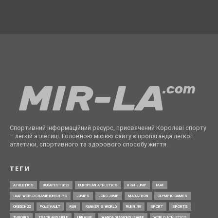
Спортивний інформаційний ресурс, присвячений Королеві спорту
– легкій атлетиці. Головною місією сайту є пропаганда легкої
атлетики, спортивного та здорового способу життя.
ТЕГИ
ATHLETICS
BUDAPEST2023
EUROPEAN ATHLETICS
HIGH JUMP
IAAF
IAAF WORLD CHAMPIONSHIPS
JUMPS
LONG JUMP
MARATHON
OLYMPIC GAMES
OREGON22
POLE VAULT
RUN
RUNNER’S WORLD
RUNNING
SPORT
SPORTS
THROWS
TRACK AND FIELD
UKRAINE
WANDA DIAMOND LEAGUE
WORLD ATHLETICS