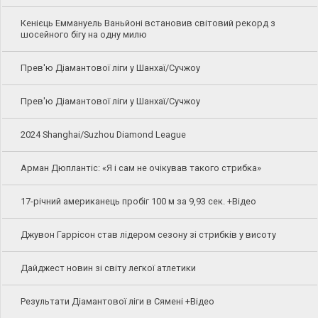
Кенієць Еммануель Ваньйоні встановив світовий рекорд з
шосейного бігу на одну милю
Прев'ю Діамантової ліги у Шанхаї/Сучжоу
Прев'ю Діамантової ліги у Шанхаї/Сучжоу
2024 Shanghai/Suzhou Diamond League
Арман Дюплантіс: «Я і сам не очікував такого стрибка»
17-річний американець пробіг 100 м за 9,93 сек. +Відео
Джувон Гаррісон став лідером сезону зі стрибків у висоту
Дайджест новин зі світу легкої атлетики
Результати Діамантової ліги в Сямені +Відео