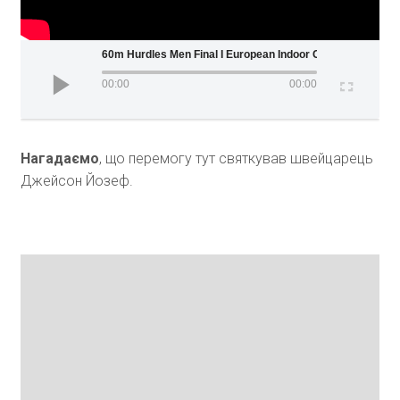
60m Hurdles Men Final I European Indoor Championships Ist
00:00
00:00
Нагадаємо
, що перемогу тут святкував швейцарець
Джейсон Йозеф.