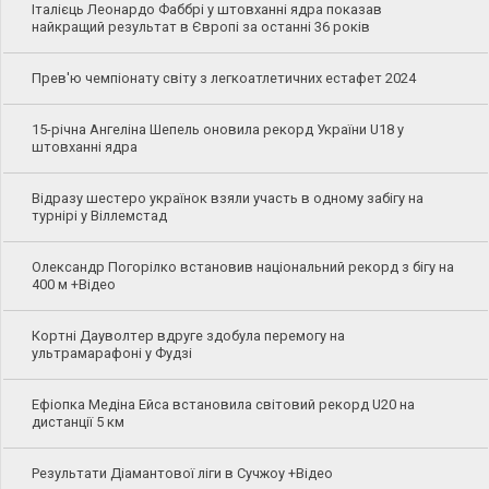
Італієць Леонардо Фаббрі у штовханні ядра показав
найкращий результат в Європі за останні 36 років
Прев'ю чемпіонату світу з легкоатлетичних естафет 2024
15-річна Ангеліна Шепель оновила рекорд України U18 у
штовханні ядра
Відразу шестеро українок взяли участь в одному забігу на
турнірі у Віллемстад
Олександр Погорілко встановив національний рекорд з бігу на
400 м +Відео
Кортні Дауволтер вдруге здобула перемогу на
ультрамарафоні у Фудзі
Ефіопка Медіна Ейса встановила світовий рекорд U20 на
дистанції 5 км
Результати Діамантової ліги в Сучжоу +Відео