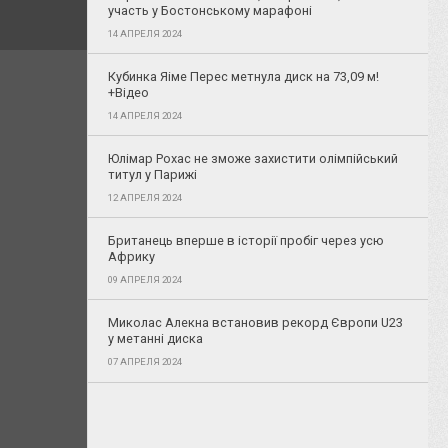
участь у Бостонському марафоні
14 АПРЕЛЯ 2024
Кубинка Яіме Перес метнула диск на 73,09 м!
+Відео
14 АПРЕЛЯ 2024
Юлімар Рохас не зможе захистити олімпійський
титул у Парижі
12 АПРЕЛЯ 2024
Британець вперше в історії пробіг через усю
Африку
09 АПРЕЛЯ 2024
Миколас Алекна встановив рекорд Європи U23
у метанні диска
07 АПРЕЛЯ 2024