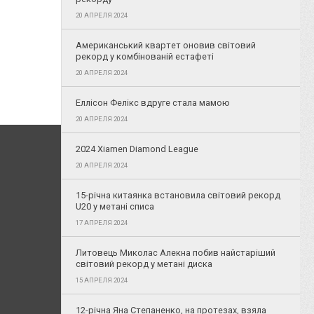
20 АПРЕЛЯ 2024
Американський квартет оновив світовий
рекорд у комбінованій естафеті
20 АПРЕЛЯ 2024
Еллісон Фелікс вдруге стала мамою
20 АПРЕЛЯ 2024
2024 Xiamen Diamond League
20 АПРЕЛЯ 2024
15-річна китаянка встановила світовий рекорд
U20 у метані списа
17 АПРЕЛЯ 2024
Литовець Миколас Алекна побив найстаріший
світовий рекорд у метані диска
15 АПРЕЛЯ 2024
12-річна Яна Степаненко, на протезах, взяла