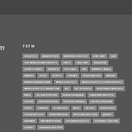
ТЕГИ
ATHLETICS
BUDAPEST2023
EUROPEAN ATHLETICS
HIGH JUMP
IAAF
IAAF WORLD CHAMPIONSHIPS
JUMPS
LONG JUMP
MARATHON
OLYMPIC GAMES
OREGON22
POLE VAULT
RUN
RUNNER’S WORLD
RUNNING
SPORT
SPORTS
THROWS
TRACK AND FIELD
UKRAINE
WANDA DIAMOND LEAGUE
WORLD ATHLETICS
WORLD ATHLETICS CHAMPIONSHIPS
WORLD ATHLETICS INDOOR TOUR
БЕГ
БЕГ ПО ШОССЕ
БРИЛЛИАНТОВАЯ ЛИГА
ВФЛА
ЛЕГКАЯ АТЛЕТИКА
МАРИЯ ЛАСИЦКЕНЕ
ОЛИМПИЙСКИЕ ИГРЫ
РОССИЯ
СБОРНАЯ РОССИИ
СБОРНАЯ УКРАИНЫ
СЕРГЕЙ ШУБЕНКОВ
СПОРТ
УКРАИНА
УСЭЙН БОЛТ
ФЛАУ
ЧМ-2017
ШКОЛА БЕГА
ЭЛИУД КИПЧОГЕ
ЮЛИЯ ЛЕВЧЕНКО
ЯРОСЛАВА МАГУЧИХ
ДОПИНГ
МАРАФОН
МИРОВОЙ РЕКОРД
ПРЫЖКИ В ВЫСОТУ
ПРЫЖКИ С ШЕСТОМ
СПРИНТ
ПОКАЗАТЬ ВСЕ ТЕГИ