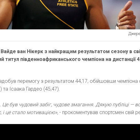
Джерел
 Вайде ван Нікерк з найкращим результатом сезону в сві
й титул південноафриканського чемпіона на дистанції 
к здобув перемогу з результатом 44,17, обійшовши чемпіона 
) та Ісаака Гардео (45,47).
 Це був чудовий забіг, чудове змагання. Дякую публіці — в
 і це стало мотивацією»,
- прокоментував спортсмен свій ре