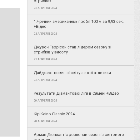
стрибка»
25 АПРЕЛЯ 2024
17-річний американець пробіг 100 м за 9,93 сек.
+Відео
23 АПРЕЛЯ 2024
Джувон Гаррісон став лідером сезону зі
стрибків у висоту
23 АПРЕЛЯ 2024
Дайджест новин зі світу легкої атлетики
23 АПРЕЛЯ 2024
Результати Діамантової ліги в Сямені +Відео
20 АПРЕЛЯ 2024
Kip Keino Classic 2024
20 АПРЕЛЯ 2024
Арман Дюплантіс розпочав сезон із світового
рекорду