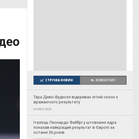
ідео
СТРІЧКА НОВИН
КОМЕНТАРІ
Тара Девіс-Вудхолл відкриває літній сезон з
вражаючого результату
04 МАЯ 2024
Італієць Леонардо Фаббрі у штовханні ядра
показав найкращий результат в Європі за
останні 36 років