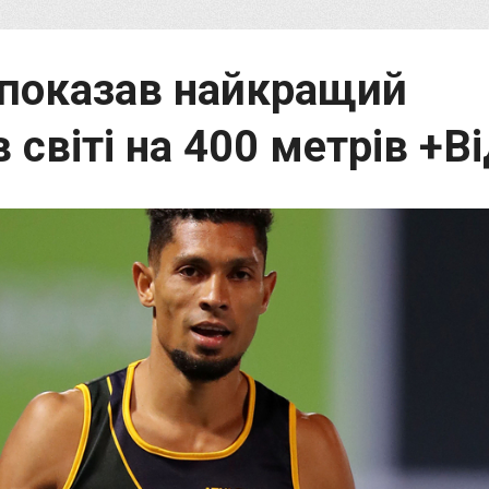
 показав найкращий
 світі на 400 метрів +В