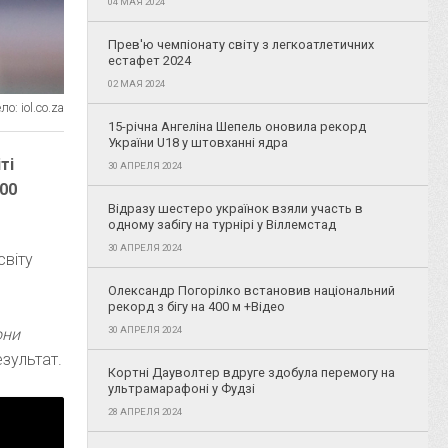
04 МАЯ 2024
Прев'ю чемпіонату світу з легкоатлетичних
естафет 2024
02 МАЯ 2024
о: iol.co.za
15-річна Ангеліна Шепель оновила рекорд
України U18 у штовханні ядра
ті
30 АПРЕЛЯ 2024
400
Відразу шестеро українок взяли участь в
одному забігу на турнірі у Віллемстад
30 АПРЕЛЯ 2024
світу
Олександр Погорілко встановив національний
рекорд з бігу на 400 м +Відео
30 АПРЕЛЯ 2024
они
зультат.
Кортні Дауволтер вдруге здобула перемогу на
ультрамарафоні у Фудзі
28 АПРЕЛЯ 2024