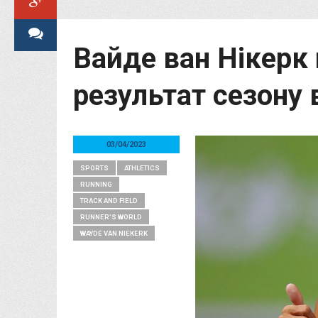
Вайде ван Нікерк
результат сезону в
03/04/2023
SPORTS
ATHLETICS
RUNNING
TRACK AND FIELD
RUNNER’S WORLD
WAYDE VAN NIEKERK