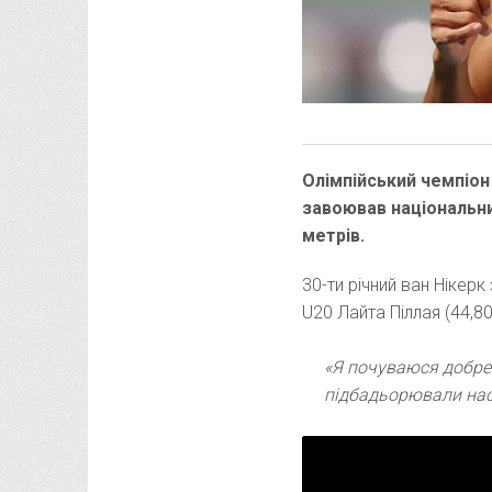
Олімпійський чемпіон
завоював національни
метрів.
30-ти річний ван Нікер
U20 Лайта Піллая (44,80
«Я почуваюся добре.
підбадьорювали нас,