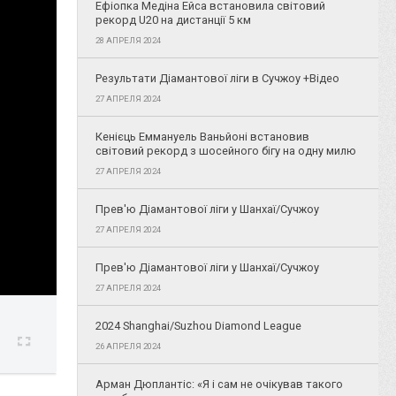
Ефіопка Медіна Ейса встановила світовий
рекорд U20 на дистанції 5 км
28 АПРЕЛЯ 2024
Результати Діамантової ліги в Сучжоу +Відео
27 АПРЕЛЯ 2024
Кенієць Еммануель Ваньйоні встановив
світовий рекорд з шосейного бігу на одну милю
27 АПРЕЛЯ 2024
Прев'ю Діамантової ліги у Шанхаї/Сучжоу
27 АПРЕЛЯ 2024
Прев'ю Діамантової ліги у Шанхаї/Сучжоу
27 АПРЕЛЯ 2024
2024 Shanghai/Suzhou Diamond League
26 АПРЕЛЯ 2024
Арман Дюплантіс: «Я і сам не очікував такого