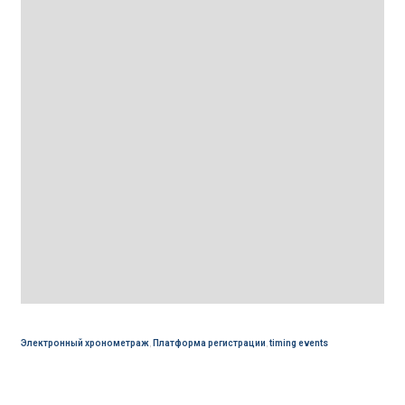
Электронный хронометраж
,
Платформа регистрации
,
timing events