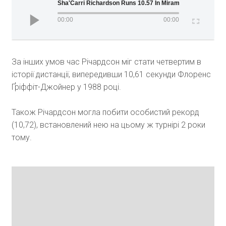
Sha'Carri Richardson Runs 10.57 In Miramar!
00:00
00:00
За інших умов час Річардсон міг стати четвертим в
історії дистанції, випередивши 10,61 секунди Флоренс
Ґріффіт-Джойнер у 1988 році.
Також Річардсон могла побити особистий рекорд
(10,72), встановлений нею на цьому ж турнірі 2 роки
тому.