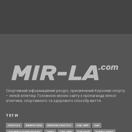
Спортивний інформаційний ресурс, присвячений Королеві спорту
– легкій атлетиці. Головною місією сайту є пропаганда легкої
атлетики, спортивного та здорового способу життя.
ТЕГИ
ATHLETICS
BUDAPEST2023
EUROPEAN ATHLETICS
HIGH JUMP
IAAF
IAAF WORLD CHAMPIONSHIPS
JUMPS
LONG JUMP
MARATHON
OLYMPIC GAMES