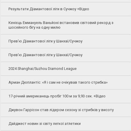
Результати Діамантової ліги в Сучжоу +Відео
Кенієць Еммануель Ваньйоні встановив світовий рекорд з
шосейного бігу на одну милю
Прев'ю Діамантової ліги у Шанхаї/Сучжоу
Прев'ю Діамантової ліги у Шанхаї/Сучжоу
2024 Shanghai/Suzhou Diamond League
Арман Дюплантіс: «Я і сам не очікував такого стрибка»
17-річний американець пробіг 100 м за 9,93 сек. +Відео
Джувон Гаррісон став лідером сезону зі стрибків у висоту
Дайджест новин зі світу легкої атлетики