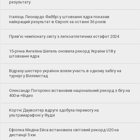
результату
Італієць Леонардо Фаббрі у штовханні ядра показав
найкращий результат в Європі за останні 36 років
Прев'ю чемпіонату світу з легкоатлетичних естафет 2024
15-річна Ангеліна Шепель оновила рекорд України U18 у
штовханні ядра
Відразу шестеро українок взяли участь в одному забігу на
турнірі у Віллемстад
Олександр Погорілко встановив національний рекорд з бігу на
400 м +Відео
Кортні Дауволтер вдруге здобула перемогу на
ультрамарафоні у Фудзі
Ефіопка Медіна Ейса встановила світовий рекорд U20 на
дистанції 5 км