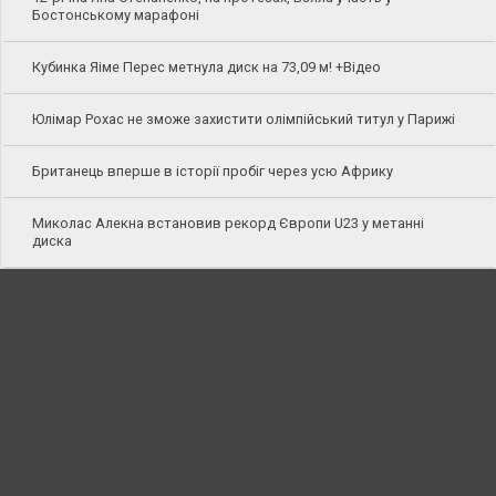
Бостонському марафоні
Кубинка Яіме Перес метнула диск на 73,09 м! +Відео
Юлімар Рохас не зможе захистити олімпійський титул у Парижі
Британець вперше в історії пробіг через усю Африку
Миколас Алекна встановив рекорд Європи U23 у метанні
диска