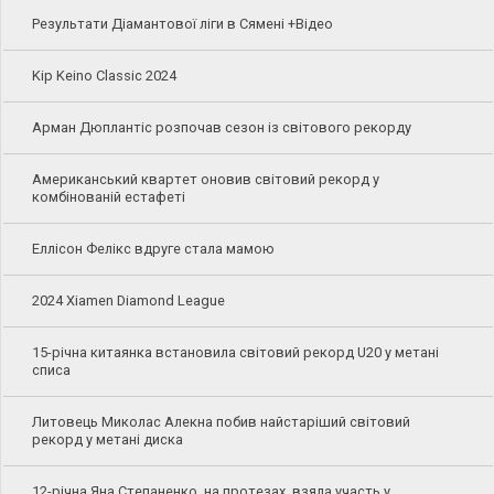
Результати Діамантової ліги в Сямені +Відео
Kip Keino Classic 2024
Арман Дюплантіс розпочав сезон із світового рекорду
Американський квартет оновив світовий рекорд у
комбінованій естафеті
Еллісон Фелікс вдруге стала мамою
2024 Xiamen Diamond League
15-річна китаянка встановила світовий рекорд U20 у метані
списа
Литовець Миколас Алекна побив найстаріший світовий
рекорд у метані диска
12-річна Яна Степаненко, на протезах, взяла участь у