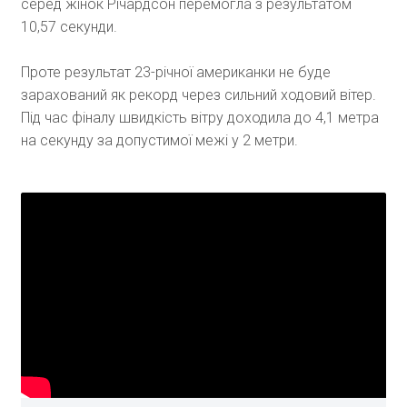
серед жінок Річардсон перемогла з результатом
10,57 секунди.
Проте результат 23-річної американки не буде
зарахований як рекорд через сильний ходовий вітер.
Під час фіналу швидкість вітру доходила до 4,1 метра
на секунду за допустимої межі у 2 метри.