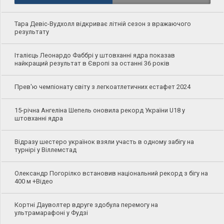
Тара Девіс-Вудхолл відкриває літній сезон з вражаючого
результату
Італієць Леонардо Фаббрі у штовханні ядра показав
найкращий результат в Європі за останні 36 років
Прев'ю чемпіонату світу з легкоатлетичних естафет 2024
15-річна Ангеліна Шепель оновила рекорд України U18 у
штовханні ядра
Відразу шестеро українок взяли участь в одному забігу на
турнірі у Віллемстад
Олександр Погорілко встановив національний рекорд з бігу на
400 м +Відео
Кортні Дауволтер вдруге здобула перемогу на
ультрамарафоні у Фудзі