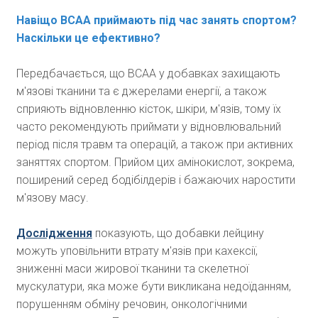
Навіщо BCAA приймають під час занять спортом?
Наскільки це ефективно?
Передбачається, що ВСАА у добавках захищають
м'язові тканини та є джерелами енергії, а також
сприяють відновленню кісток, шкіри, м'язів, тому їх
часто рекомендують приймати у відновлювальний
період після травм та операцій, а також при активних
заняттях спортом. Прийом цих амінокислот, зокрема,
поширений серед бодібілдерів і бажаючих наростити
м'язову масу.
Дослідження
показують, що добавки лейцину
можуть уповільнити втрату м'язів при кахексії,
зниженні маси жирової тканини та скелетної
мускулатури, яка може бути викликана недоїданням,
порушенням обміну речовин, онкологічними