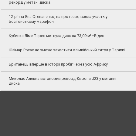
рекорд у метані диска
12-річна Яна Степаненко, на протезах, взяла участь у
Бостонському марафоні
Кубинка Яіме Перес метнула диск на 73,09 м! +Відео
Юлімар Рохас не зможе захистити олімпійський титул у Парижі
Британець вперше в історії пробіг через усю Африку
Миколас Алекна встановив рекорд Європи U23 у метанні
диска