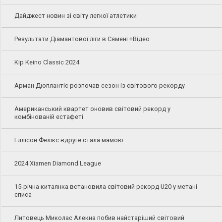
Дайджест новин зі світу легкої атлетики
Результати Діамантової ліги в Сямені +Відео
Kip Keino Classic 2024
Арман Дюплантіс розпочав сезон із світового рекорду
Американський квартет оновив світовий рекорд у
комбінованій естафеті
Еллісон Фелікс вдруге стала мамою
2024 Xiamen Diamond League
15-річна китаянка встановила світовий рекорд U20 у метані
списа
Литовець Миколас Алекна побив найстаріший світовий