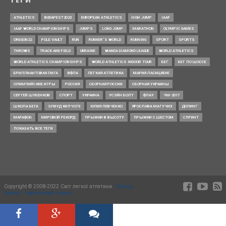
ТЕГИ
ATHLETICS
BUDAPEST2023
EUROPEAN ATHLETICS
HIGH JUMP
IAAF
IAAF WORLD CHAMPIONSHIPS
JUMPS
LONG JUMP
MARATHON
OLYMPIC GAMES
OREGON22
POLE VAULT
RUN
RUNNER’S WORLD
RUNNING
SPORT
SPORTS
THROWS
TRACK AND FIELD
UKRAINE
WANDA DIAMOND LEAGUE
WORLD ATHLETICS
WORLD ATHLETICS CHAMPIONSHIPS
WORLD ATHLETICS INDOOR TOUR
БЕГ
БЕГ ПО ШОССЕ
БРИЛЛИАНТОВАЯ ЛИГА
ВФЛА
ЛЕГКАЯ АТЛЕТИКА
МАРИЯ ЛАСИЦКЕНЕ
ОЛИМПИЙСКИЕ ИГРЫ
РОССИЯ
СБОРНАЯ РОССИИ
СБОРНАЯ УКРАИНЫ
СЕРГЕЙ ШУБЕНКОВ
СПОРТ
УКРАИНА
УСЭЙН БОЛТ
ФЛАУ
ЧМ-2017
ШКОЛА БЕГА
ЭЛИУД КИПЧОГЕ
ЮЛИЯ ЛЕВЧЕНКО
ЯРОСЛАВА МАГУЧИХ
ДОПИНГ
МАРАФОН
МИРОВОЙ РЕКОРД
ПРЫЖКИ В ВЫСОТУ
ПРЫЖКИ С ШЕСТОМ
СПРИНТ
ПОКАЗАТЬ ВСЕ ТЕГИ
Copyright © 2008-2022 Світ легкої атлетики.
Timing
Events - Квитковий сервіс