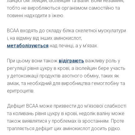
ланцюгом: лейцин, ізолейцин та валін. Вони незамінні,
тобто не виробляються організмом самостійно та
повинні надходити з їжею.
ВСАА входять до складу білка скелетної мускулатури
і, на відміну від інших амінокислот,
метаболізуються
над печінці, а у м'язах.
При цьому вони також
відіграють
важливу роль у
регуляції рівня цукру в крові, а ізолейцин бере участь
у детоксикації продуктів азотного обміну, таких як
аміак, та необхідний для виробництва гемоглобіну та
еритроцитів.
Дефіцит ВСАА може призвести до м'язової слабкості
та коливань рівня цукру в крові, недолік валіну може
також виявлятися у проблемах із зростанням. Проте
трапляється дефіцит цих амінокислот досить рідко.