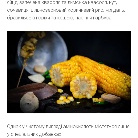
яйця, запечена квасоля та лимська квасоля, нут,
сочевиця, цільнозерновий коричневий рис, мигдаль,
бразильські горіхи та кешью, насіння гарбуза.
Однак у чистому вигляді амінокислоти містяться лише
у спеціальних добавках.