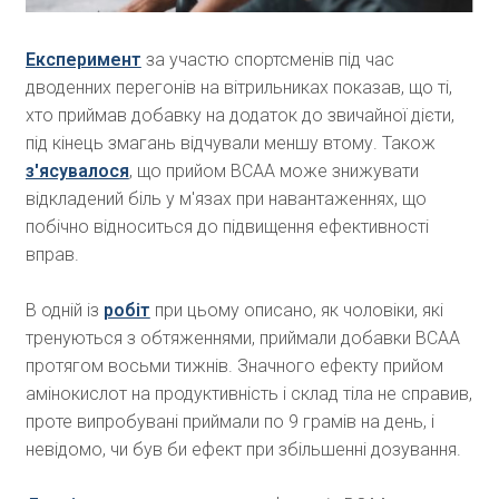
Експеримент
за участю спортсменів під час
дводенних перегонів на вітрильниках показав, що ті,
хто приймав добавку на додаток до звичайної дієти,
під кінець змагань відчували меншу втому. Також
з'ясувалося
, що прийом ВСАА може знижувати
відкладений біль у м'язах при навантаженнях, що
побічно відноситься до підвищення ефективності
вправ.
В одній із
робіт
при цьому описано, як чоловіки, які
тренуються з обтяженнями, приймали добавки ВСАА
протягом восьми тижнів. Значного ефекту прийом
амінокислот на продуктивність і склад тіла не справив,
проте випробувані приймали по 9 грамів на день, і
невідомо, чи був би ефект при збільшенні дозування.