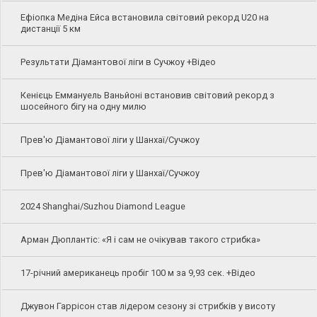
Ефіопка Медіна Ейса встановила світовий рекорд U20 на
дистанції 5 км
Результати Діамантової ліги в Сучжоу +Відео
Кенієць Еммануель Ваньйоні встановив світовий рекорд з
шосейного бігу на одну милю
Прев'ю Діамантової ліги у Шанхаї/Сучжоу
Прев'ю Діамантової ліги у Шанхаї/Сучжоу
2024 Shanghai/Suzhou Diamond League
Арман Дюплантіс: «Я і сам не очікував такого стрибка»
17-річний американець пробіг 100 м за 9,93 сек. +Відео
Джувон Гаррісон став лідером сезону зі стрибків у висоту