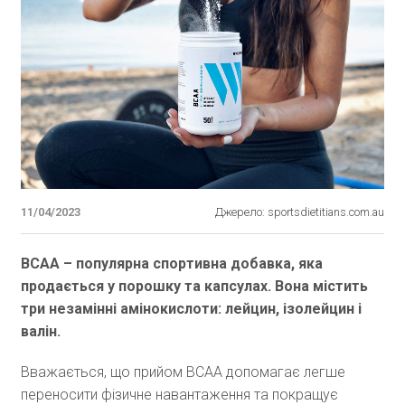
11/04/2023
Джерело: sportsdietitians.com.au
ВСАА – популярна спортивна добавка, яка
продається у порошку та капсулах. Вона містить
три незамінні амінокислоти: лейцин, ізолейцин і
валін.
Вважається, що прийом ВСАА допомагає легше
переносити фізичне навантаження та покращує