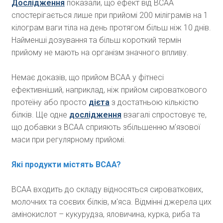
Дослідження
показали, що ефект від ВСАА
спостерігається лише при прийомі 200 міліграмів на 1
кілограм ваги тіла на день протягом більш ніж 10 днів.
Найменші дозування та більш короткий термін
прийому не мають на організм значного впливу.
Немає доказів, що прийом ВСАА у фітнесі
ефективніший, наприклад, ніж прийом сироваткового
протеїну або просто
дієта
з достатньою кількістю
білків. Ще одне
дослідження
взагалі спростовує те,
що добавки з ВСАА сприяють збільшенню м'язової
маси при регулярному прийомі.
Які продукти містять BCAA?
ВСАА входить до складу відносяться сироваткових,
молочних та соєвих білків, м'яса. Відмінні джерела цих
амінокислот – кукурудза, яловичина, курка, риба та