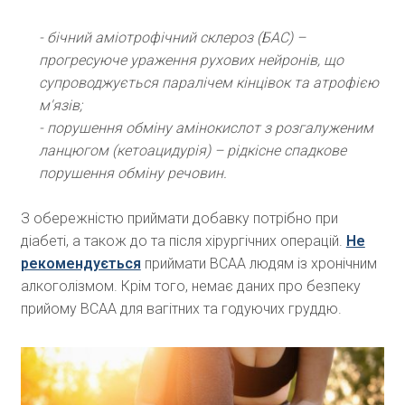
- бічний аміотрофічний склероз (БАС) –
прогресуюче ураження рухових нейронів, що
супроводжується паралічем кінцівок та атрофією
м'язів;
- порушення обміну амінокислот з розгалуженим
ланцюгом (кетоацидурія) – рідкісне спадкове
порушення обміну речовин.
З обережністю приймати добавку потрібно при
діабеті, а також до та після хірургічних операцій.
Не
рекомендується
приймати ВСАА людям із хронічним
алкоголізмом. Крім того, немає даних про безпеку
прийому ВСАА для вагітних та годуючих груддю.