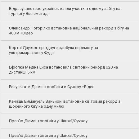
Відразу шестеро українок взяли участь в одному забігу на
турнірі у Віллемстад
Олександр Погорілко встановив національний рекорд з бігу на
400 м +Відео
Кортні Дауволтер вдруге здобула перемогу на
ультрамарафоні у Фудзі
Ефіопка Медіна Ейса встановила світовий рекорд U20 на
дистанції 5 км
Результати Діамантової ліги в Сучжоу +Відео
Кенієць Еммануель Ваньйоні встановив світовий рекорд з
шосейного бігу на одну милю
Прев'ю Діамантової ліги у Шанхаї/Сучжоу
Прев'ю Діамантової ліги у Шанхаї/Сучжоу