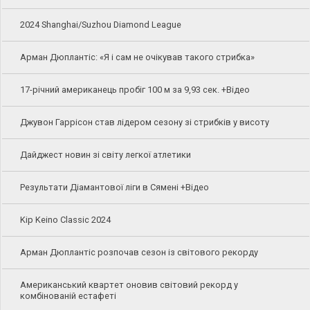
2024 Shanghai/Suzhou Diamond League
Арман Дюплантіс: «Я і сам не очікував такого стрибка»
17-річний американець пробіг 100 м за 9,93 сек. +Відео
Джувон Гаррісон став лідером сезону зі стрибків у висоту
Дайджест новин зі світу легкої атлетики
Результати Діамантової ліги в Сямені +Відео
Kip Keino Classic 2024
Арман Дюплантіс розпочав сезон із світового рекорду
Американський квартет оновив світовий рекорд у
комбінованій естафеті