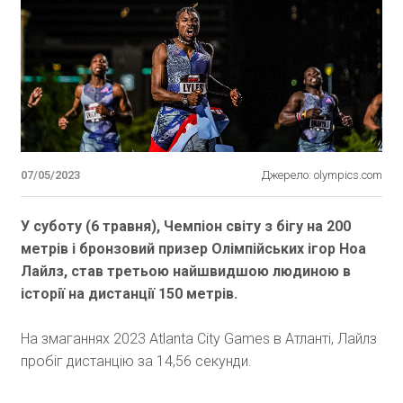
07/05/2023
Джерело: olympics.com
У суботу (6 травня), Чемпіон світу з бігу на 200
метрів і бронзовий призер Олімпійських ігор Ноа
Лайлз, став третьою найшвидшою людиною в
історії на дистанції 150 метрів.
На змаганнях 2023 Atlanta City Games в Атланті, Лайлз
пробіг дистанцію за 14,56 секунди.