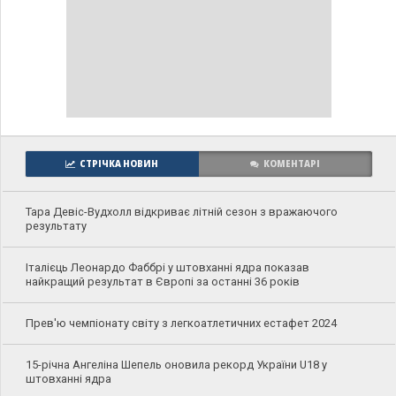
СТРІЧКА НОВИН
КОМЕНТАРІ
Тара Девіс-Вудхолл відкриває літній сезон з вражаючого
результату
Італієць Леонардо Фаббрі у штовханні ядра показав
найкращий результат в Європі за останні 36 років
Прев'ю чемпіонату світу з легкоатлетичних естафет 2024
15-річна Ангеліна Шепель оновила рекорд України U18 у
штовханні ядра