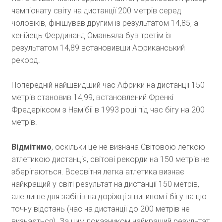
чемпіонату світу на дистанції 200 метрів серед
чоловіків, фінішував другим із результатом 14,85, а
кенійець Фердинанд Оманьяла був третім із
результатом 14,89 встановивши Африканський
рекорд.
Попередній найшвидший час Африки на дистанції 150
метрів становив 14,99, встановлений Френкі
Фредеріксом з Намібії в 1993 році під час бігу на 200
метрів.
Відмітимо
, оскільки це не визнана Світовою легкою
атлетикою дистанція, світові рекорди на 150 метрів не
зберігаються. Всесвітня легка атлетика визнає
найкращий у світі результат на дистанції 150 метрів,
але лише для забігів на доріжці з вигином і бігу на цю
точну відстань (час на дистанції до 200 метрів не
визнається). За цим показником найкращий результат