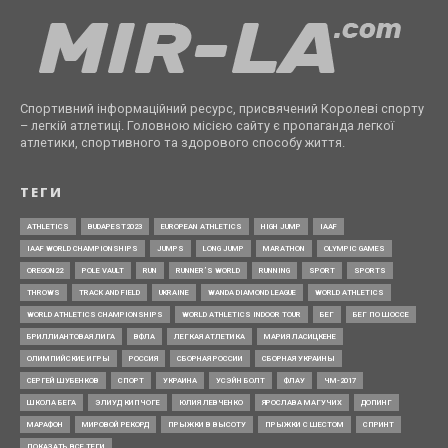
Спортивний інформаційний ресурс, присвячений Королеві спорту
– легкій атлетиці. Головною місією сайту є пропаганда легкої
атлетики, спортивного та здорового способу життя.
ТЕГИ
ATHLETICS
BUDAPEST2023
EUROPEAN ATHLETICS
HIGH JUMP
IAAF
IAAF WORLD CHAMPIONSHIPS
JUMPS
LONG JUMP
MARATHON
OLYMPIC GAMES
OREGON22
POLE VAULT
RUN
RUNNER’S WORLD
RUNNING
SPORT
SPORTS
THROWS
TRACK AND FIELD
UKRAINE
WANDA DIAMOND LEAGUE
WORLD ATHLETICS
WORLD ATHLETICS CHAMPIONSHIPS
WORLD ATHLETICS INDOOR TOUR
БЕГ
БЕГ ПО ШОССЕ
БРИЛЛИАНТОВАЯ ЛИГА
ВФЛА
ЛЕГКАЯ АТЛЕТИКА
МАРИЯ ЛАСИЦКЕНЕ
ОЛИМПИЙСКИЕ ИГРЫ
РОССИЯ
СБОРНАЯ РОССИИ
СБОРНАЯ УКРАИНЫ
СЕРГЕЙ ШУБЕНКОВ
СПОРТ
УКРАИНА
УСЭЙН БОЛТ
ФЛАУ
ЧМ-2017
ШКОЛА БЕГА
ЭЛИУД КИПЧОГЕ
ЮЛИЯ ЛЕВЧЕНКО
ЯРОСЛАВА МАГУЧИХ
ДОПИНГ
МАРАФОН
МИРОВОЙ РЕКОРД
ПРЫЖКИ В ВЫСОТУ
ПРЫЖКИ С ШЕСТОМ
СПРИНТ
ПОКАЗАТЬ ВСЕ ТЕГИ