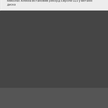
Миколас Алекна встановив рекорд Європи U23 у метанні
диска