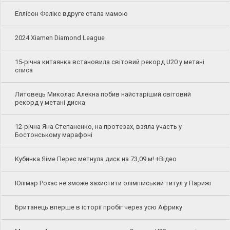
Еллісон Фелікс вдруге стала мамою
2024 Xiamen Diamond League
15-річна китаянка встановила світовий рекорд U20 у метані
списа
Литовець Миколас Алекна побив найстаріший світовий
рекорд у метані диска
12-річна Яна Степаненко, на протезах, взяла участь у
Бостонському марафоні
Кубинка Яіме Перес метнула диск на 73,09 м! +Відео
Юлімар Рохас не зможе захистити олімпійський титул у Парижі
Британець вперше в історії пробіг через усю Африку