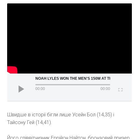
NOAH LYLES WON THE MEN'S 150M AT THE ADIDAS ATLA
00:00
00:00
Швидше в історії бігли лише Усейн Бол (14,35) і
Тайсону Гей (14,41).
Його співвітчизник Еррійон Найтон, бронзовий призер