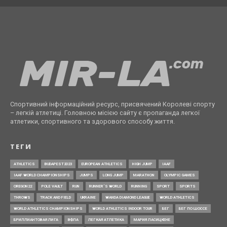
Спортивний інформаційний ресурс, присвячений Королеві спорту
– легкій атлетиці. Головною місією сайту є пропаганда легкої
атлетики, спортивного та здорового способу життя.
ТЕГИ
ATHLETICS
BUDAPEST2023
EUROPEAN ATHLETICS
HIGH JUMP
IAAF
IAAF WORLD CHAMPIONSHIPS
JUMPS
LONG JUMP
MARATHON
OLYMPIC GAMES
OREGON22
POLE VAULT
RUN
RUNNER’S WORLD
RUNNING
SPORT
SPORTS
THROWS
TRACK AND FIELD
UKRAINE
WANDA DIAMOND LEAGUE
WORLD ATHLETICS
WORLD ATHLETICS CHAMPIONSHIPS
WORLD ATHLETICS INDOOR TOUR
БЕГ
БЕГ ПО ШОССЕ
БРИЛЛИАНТОВАЯ ЛИГА
ВФЛА
ЛЕГКАЯ АТЛЕТИКА
МАРИЯ ЛАСИЦКЕНЕ