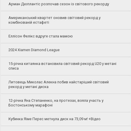
Арман Дюплантіс розпочав сезон із світового рекорду
Американський квартет оновив світовий рекорд у
комбінованій естафеті
Еллісон Фелікс вдруге стала мамою
2024 Xiamen Diamond League
15-річна китаянка встановила світовий рекорд U20 у метані
списа
Литовець Миколас Алекна побив найстаріший світовий
рекорд у метані диска
12-річна Яна Степаненко, на протезах, взяла участь у
Бостонському марафоні
Кубинка Яіме Перес метнула диск на 73,09 м! +Відео