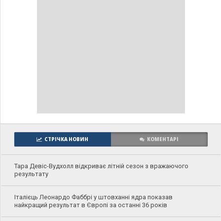
СТРІЧКА НОВИН
КОМЕНТАРІ
Тара Девіс-Вудхолл відкриває літній сезон з вражаючого
результату
Італієць Леонардо Фаббрі у штовханні ядра показав
найкращий результат в Європі за останні 36 років