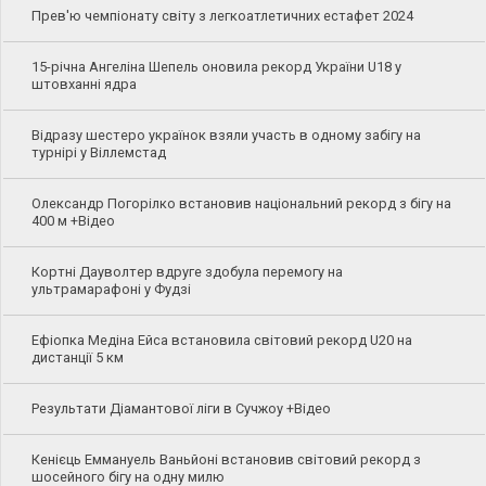
Прев'ю чемпіонату світу з легкоатлетичних естафет 2024
15-річна Ангеліна Шепель оновила рекорд України U18 у
штовханні ядра
Відразу шестеро українок взяли участь в одному забігу на
турнірі у Віллемстад
Олександр Погорілко встановив національний рекорд з бігу на
400 м +Відео
Кортні Дауволтер вдруге здобула перемогу на
ультрамарафоні у Фудзі
Ефіопка Медіна Ейса встановила світовий рекорд U20 на
дистанції 5 км
Результати Діамантової ліги в Сучжоу +Відео
Кенієць Еммануель Ваньйоні встановив світовий рекорд з
шосейного бігу на одну милю