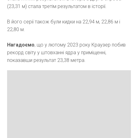
(23,31 м) стала третім результатом в історії.
В його серії також були кидки на 22,94 м, 22,86 м і
22,80 м.
Нагадоємо
, що у лютому 2023 року Краузер побив
рекорд світу у штовханні ядра у приміщенні,
показавши результат 23,38 метра.