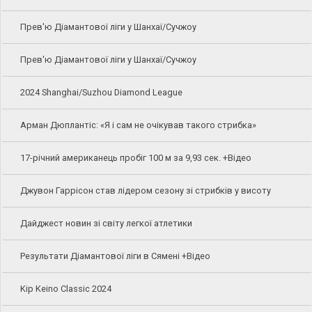
Прев'ю Діамантової ліги у Шанхаї/Сучжоу
Прев'ю Діамантової ліги у Шанхаї/Сучжоу
2024 Shanghai/Suzhou Diamond League
Арман Дюплантіс: «Я і сам не очікував такого стрибка»
17-річний американець пробіг 100 м за 9,93 сек. +Відео
Джувон Гаррісон став лідером сезону зі стрибків у висоту
Дайджест новин зі світу легкої атлетики
Результати Діамантової ліги в Сямені +Відео
Kip Keino Classic 2024