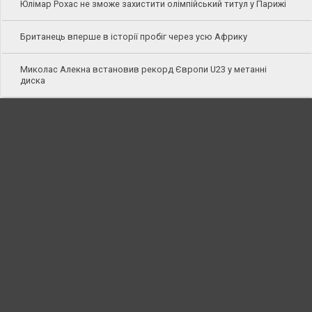
Юлімар Рохас не зможе захистити олімпійський титул у Парижі
Британець вперше в історії пробіг через усю Африку
Миколас Алекна встановив рекорд Європи U23 у метанні
диска