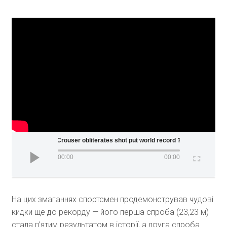
Crouser obliterates shot put world record ????
00:00
00:00
На цих змаганнях спортсмен продемонстрував чудові
кидки ще до рекорду — його перша спроба (23,23 м)
стала п’ятим результатом в історії, а друга спроба