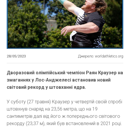
28/05/2023
Джерело: worldathletics.org
Дворазовий олімпійський чемпіон Раян Краузер на
змаганнях у Лос-Анджелесі встановив новий
світовий рекорд у штовханні ядра.
У суботу (27 травня) Краузер у четвертій своїй спробі
штовхнув снаряд на 23,56 метра, що на 19
сантиметрів далі від його ж попереднього світового
рекорду (23,37 м), який був встановлений в 2021 році.