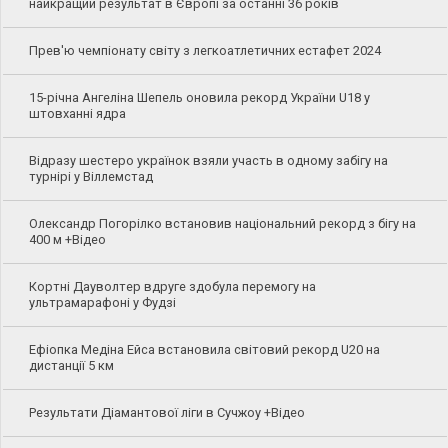
найкращий результат в Європі за останні 36 років
Прев'ю чемпіонату світу з легкоатлетичних естафет 2024
15-річна Ангеліна Шепель оновила рекорд України U18 у
штовханні ядра
Відразу шестеро українок взяли участь в одному забігу на
турнірі у Віллемстад
Олександр Погорілко встановив національний рекорд з бігу на
400 м +Відео
Кортні Дауволтер вдруге здобула перемогу на
ультрамарафоні у Фудзі
Ефіопка Медіна Ейса встановила світовий рекорд U20 на
дистанції 5 км
Результати Діамантової ліги в Сучжоу +Відео