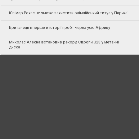
Юлімар Рохас не зможе захистити олімпійський титул у Парижі
Британець вперше в історії пробіг через усю Африку
Миколас Алекна встановив рекорд Європи U23 у метанні
диска