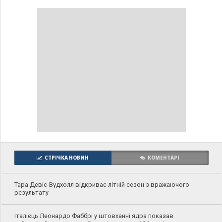
СТРІЧКА НОВИН
КОМЕНТАРІ
Тара Девіс-Вудхолл відкриває літній сезон з вражаючого
результату
Італієць Леонардо Фаббрі у штовханні ядра показав