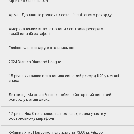
Kip Keino Classic 2024
Арман Дюплантіс розпочав сезон із світового рекорду
Американський квартет оновив світовий рекорд у
комбінованій естафеті
Еллісон Фелікс вдруге стала мамою
2024 Xiamen Diamond League
15-річна китаянка встановила світовий рекорд U20 у метані
списа
Литовець Миколас Алекна побив найстаріший світовий
рекорд у метані диска
12-річна Яна Степаненко, на протезах, взяла участь у
Бостонському марафоні
Кубинка Яіме Перес метнула диск на 73,09 м! +Відео