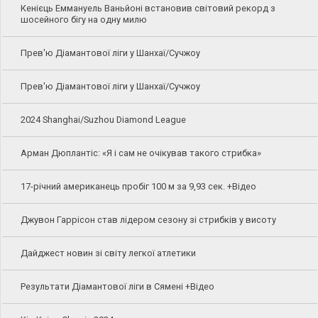
Кенієць Еммануель Ваньйоні встановив світовий рекорд з
шосейного бігу на одну милю
Прев'ю Діамантової ліги у Шанхаї/Сучжоу
Прев'ю Діамантової ліги у Шанхаї/Сучжоу
2024 Shanghai/Suzhou Diamond League
Арман Дюплантіс: «Я і сам не очікував такого стрибка»
17-річний американець пробіг 100 м за 9,93 сек. +Відео
Джувон Гаррісон став лідером сезону зі стрибків у висоту
Дайджест новин зі світу легкої атлетики
Результати Діамантової ліги в Сямені +Відео