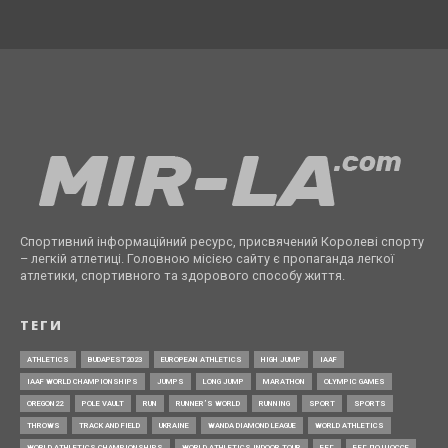
Спортивний інформаційний ресурс, присвячений Королеві спорту
– легкій атлетиці. Головною місією сайту є пропаганда легкої
атлетики, спортивного та здорового способу життя.
ТЕГИ
ATHLETICS
BUDAPEST2023
EUROPEAN ATHLETICS
HIGH JUMP
IAAF
IAAF WORLD CHAMPIONSHIPS
JUMPS
LONG JUMP
MARATHON
OLYMPIC GAMES
OREGON22
POLE VAULT
RUN
RUNNER’S WORLD
RUNNING
SPORT
SPORTS
THROWS
TRACK AND FIELD
UKRAINE
WANDA DIAMOND LEAGUE
WORLD ATHLETICS
WORLD ATHLETICS CHAMPIONSHIPS
WORLD ATHLETICS INDOOR TOUR
БЕГ
БЕГ ПО ШОССЕ