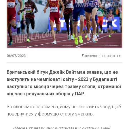
06/07/2023
Джерело: nbcsports.com
Британський бігун Джейк Вайтман заявив, що не
виступить на чемпіонаті світу - 2023 у Будапешті
наступного місяця через травму стопи, отриманої
під час тренувальних зборів у ПАР.
За словами спортсмена, йому не вистачить часу, щоб
повернутися у форму до старту змагань.
«Через травму, яку я отримав у лютому, мені