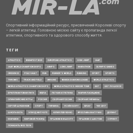
Спортивний інформаційний ресурс, присвячений Королеві спорту
– легкій атлетиці. Головною місією сайту є пропаганда легкої
атлетики, спортивного та здорового способу життя.
ТЕГИ
ATHLETICS
BUDAPEST2023
EUROPEAN ATHLETICS
HIGH JUMP
IAAF
IAAF WORLD CHAMPIONSHIPS
JUMPS
LONG JUMP
MARATHON
OLYMPIC GAMES
OREGON22
POLE VAULT
RUN
RUNNER’S WORLD
RUNNING
SPORT
SPORTS
THROWS
TRACK AND FIELD
UKRAINE
WANDA DIAMOND LEAGUE
WORLD ATHLETICS
WORLD ATHLETICS CHAMPIONSHIPS
WORLD ATHLETICS INDOOR TOUR
БЕГ
БЕГ ПО ШОССЕ
БРИЛЛИАНТОВАЯ ЛИГА
ВФЛА
ЛЕГКАЯ АТЛЕТИКА
МАРИЯ ЛАСИЦКЕНЕ
ОЛИМПИЙСКИЕ ИГРЫ
РОССИЯ
СБОРНАЯ РОССИИ
СБОРНАЯ УКРАИНЫ
СЕРГЕЙ ШУБЕНКОВ
СПОРТ
УКРАИНА
УСЭЙН БОЛТ
ФЛАУ
ЧМ-2017
ШКОЛА БЕГА
ЭЛИУД КИПЧОГЕ
ЮЛИЯ ЛЕВЧЕНКО
ЯРОСЛАВА МАГУЧИХ
ДОПИНГ
МАРАФОН
МИРОВОЙ РЕКОРД
ПРЫЖКИ В ВЫСОТУ
ПРЫЖКИ С ШЕСТОМ
СПРИНТ
ПОКАЗАТЬ ВСЕ ТЕГИ