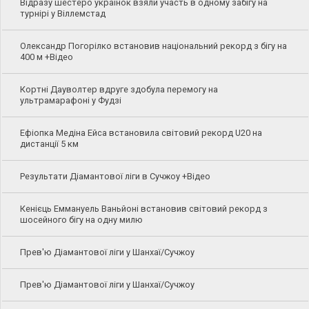
Відразу шестеро українок взяли участь в одному забігу на
турнірі у Віллемстад
Олександр Погорілко встановив національний рекорд з бігу на
400 м +Відео
Кортні Дауволтер вдруге здобула перемогу на
ультрамарафоні у Фудзі
Ефіопка Медіна Ейса встановила світовий рекорд U20 на
дистанції 5 км
Результати Діамантової ліги в Сучжоу +Відео
Кенієць Еммануель Ваньйоні встановив світовий рекорд з
шосейного бігу на одну милю
Прев'ю Діамантової ліги у Шанхаї/Сучжоу
Прев'ю Діамантової ліги у Шанхаї/Сучжоу