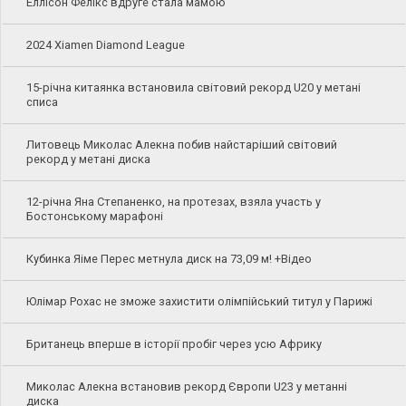
Еллісон Фелікс вдруге стала мамою
2024 Xiamen Diamond League
15-річна китаянка встановила світовий рекорд U20 у метані
списа
Литовець Миколас Алекна побив найстаріший світовий
рекорд у метані диска
12-річна Яна Степаненко, на протезах, взяла участь у
Бостонському марафоні
Кубинка Яіме Перес метнула диск на 73,09 м! +Відео
Юлімар Рохас не зможе захистити олімпійський титул у Парижі
Британець вперше в історії пробіг через усю Африку
Миколас Алекна встановив рекорд Європи U23 у метанні
диска