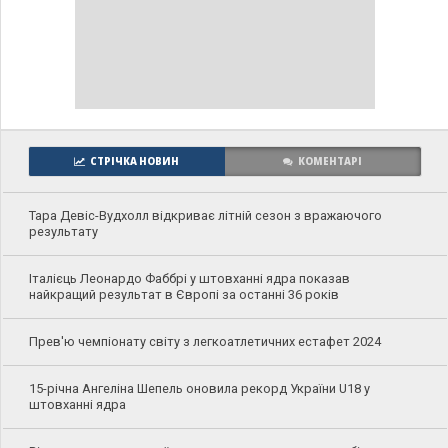
СТРІЧКА НОВИН
КОМЕНТАРІ
Тара Девіс-Вудхолл відкриває літній сезон з вражаючого
результату
Італієць Леонардо Фаббрі у штовханні ядра показав
найкращий результат в Європі за останні 36 років
Прев'ю чемпіонату світу з легкоатлетичних естафет 2024
15-річна Ангеліна Шепель оновила рекорд України U18 у
штовханні ядра