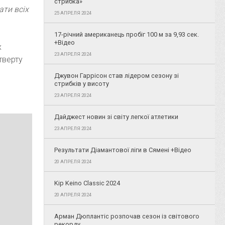
стрибка»
ати всіх
25 АПРЕЛЯ 2024
17-річний американець пробіг 100 м за 9,93 сек.
+Відео
х
23 АПРЕЛЯ 2024
тверту
Джувон Гаррісон став лідером сезону зі
стрибків у висоту
23 АПРЕЛЯ 2024
Дайджест новин зі світу легкої атлетики
23 АПРЕЛЯ 2024
Результати Діамантової ліги в Сямені +Відео
20 АПРЕЛЯ 2024
Kip Keino Classic 2024
20 АПРЕЛЯ 2024
Арман Дюплантіс розпочав сезон із світового
рекорду