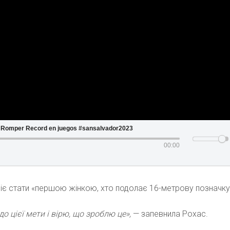
s Romper Record en juegos #sansalvador2023
00:00
ріє стати «першою жінкою, хто подолає 16-метрову позначку
о цієї мети і вірю, що зроблю це»,
— запевнила Рохас.