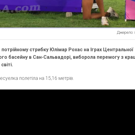
Джерело: 
 потрійному стрибку Юлімар Рохас на Іграх Центральної
ого басейну в Сан-Сальвадорі, виборола перемогу з кр
світі.
есуелка полетіла на 15,16 метрів.