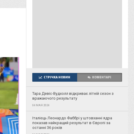
СТРІЧКА НОВИН
КОМЕНТАРІ
Тара Девіс-Вудхолл відкриває літній сезон з
вражаючого результату
04 МАЯ 2024
Італієць Леонардо Фаббрі у штовханні ядра
показав найкращий результат в Європі за
останні 36 років