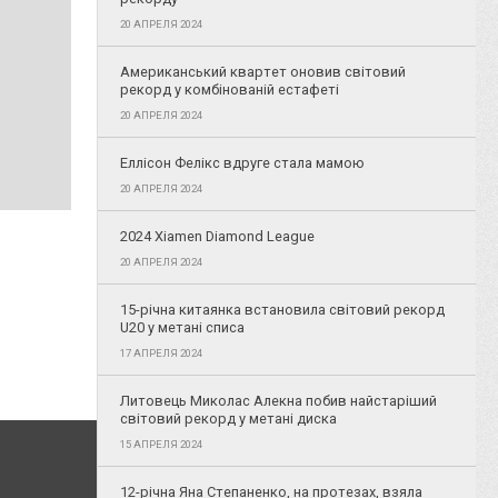
20 АПРЕЛЯ 2024
Американський квартет оновив світовий
рекорд у комбінованій естафеті
20 АПРЕЛЯ 2024
Еллісон Фелікс вдруге стала мамою
20 АПРЕЛЯ 2024
2024 Xiamen Diamond League
20 АПРЕЛЯ 2024
15-річна китаянка встановила світовий рекорд
U20 у метані списа
17 АПРЕЛЯ 2024
Литовець Миколас Алекна побив найстаріший
світовий рекорд у метані диска
15 АПРЕЛЯ 2024
12-річна Яна Степаненко, на протезах, взяла