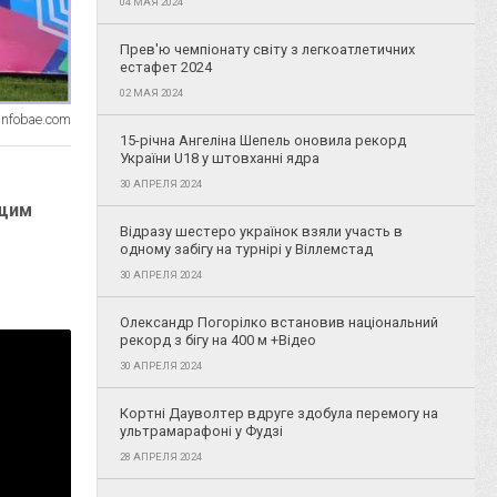
04 МАЯ 2024
Прев'ю чемпіонату світу з легкоатлетичних
естафет 2024
02 МАЯ 2024
infobae.com
15-річна Ангеліна Шепель оновила рекорд
України U18 у штовханні ядра
30 АПРЕЛЯ 2024
ащим
Відразу шестеро українок взяли участь в
одному забігу на турнірі у Віллемстад
30 АПРЕЛЯ 2024
Олександр Погорілко встановив національний
рекорд з бігу на 400 м +Відео
30 АПРЕЛЯ 2024
Кортні Дауволтер вдруге здобула перемогу на
ультрамарафоні у Фудзі
28 АПРЕЛЯ 2024