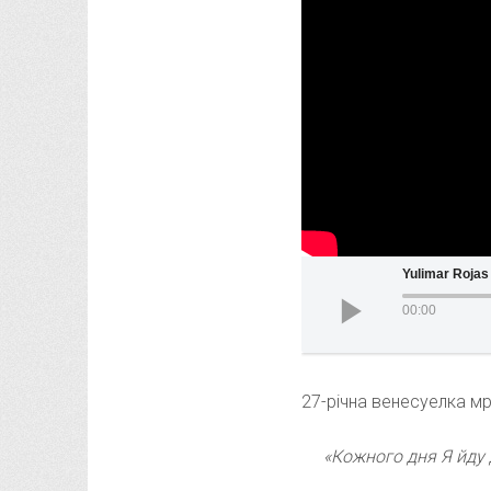
Yulimar Roja
00:00
27-річна венесуелка м
«Кожного дня Я йду д