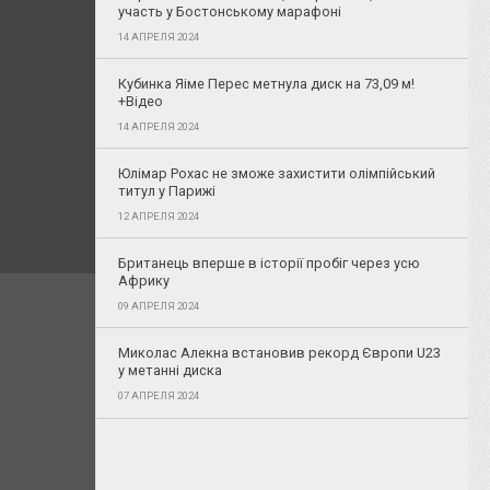
участь у Бостонському марафоні
14 АПРЕЛЯ 2024
Кубинка Яіме Перес метнула диск на 73,09 м!
+Відео
14 АПРЕЛЯ 2024
Юлімар Рохас не зможе захистити олімпійський
титул у Парижі
12 АПРЕЛЯ 2024
Британець вперше в історії пробіг через усю
Африку
09 АПРЕЛЯ 2024
Миколас Алекна встановив рекорд Європи U23
у метанні диска
07 АПРЕЛЯ 2024