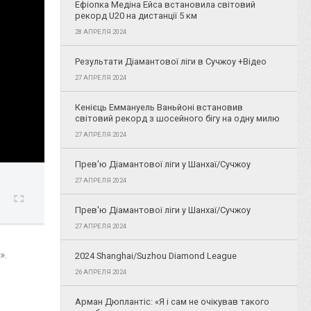
Ефіопка Медіна Ейса встановила світовий
рекорд U20 на дистанції 5 км
28 АПРЕЛЯ 2024
Результати Діамантової ліги в Сучжоу +Відео
27 АПРЕЛЯ 2024
Кенієць Еммануель Ваньйоні встановив
світовий рекорд з шосейного бігу на одну милю
27 АПРЕЛЯ 2024
Прев'ю Діамантової ліги у Шанхаї/Сучжоу
27 АПРЕЛЯ 2024
Прев'ю Діамантової ліги у Шанхаї/Сучжоу
27 АПРЕЛЯ 2024
».
2024 Shanghai/Suzhou Diamond League
26 АПРЕЛЯ 2024
Арман Дюплантіс: «Я і сам не очікував такого