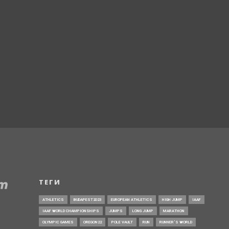
ТЕГИ
ATHLETICS
BUDAPEST2023
EUROPEAN ATHLETICS
HIGH JUMP
IAAF
IAAF WORLD CHAMPIONSHIPS
JUMPS
LONG JUMP
MARATHON
OLYMPIC GAMES
OREGON22
POLE VAULT
RUN
RUNNER’S WORLD