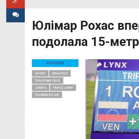
Юлімар Рохас впе
подолала 15-метр
07/07/2023
SPORT
ATHLETICS
TRACK AND FIELD
JUMPS
TRIPLE JUMP
YULIMAR ROJAS