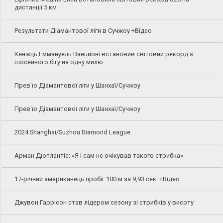
дистанції 5 км
Результати Діамантової ліги в Сучжоу +Відео
Кенієць Еммануель Ваньйоні встановив світовий рекорд з
шосейного бігу на одну милю
Прев'ю Діамантової ліги у Шанхаї/Сучжоу
Прев'ю Діамантової ліги у Шанхаї/Сучжоу
2024 Shanghai/Suzhou Diamond League
Арман Дюплантіс: «Я і сам не очікував такого стрибка»
17-річний американець пробіг 100 м за 9,93 сек. +Відео
Джувон Гаррісон став лідером сезону зі стрибків у висоту