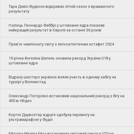
Тара Девіс-Вудхолл відкриває літній сезон з вражаючого
результату
Італієць Леонардо Фаббрі у штовханні ядра показав
найкращий результат в Європі за останні 36 років
Прев'ю чемпіонату світу з легкоатлетичних естафет 2024
15-річна Ангеліна Шепель оновила рекорд України U18 у
штовханні ядра
Відразу шестеро українок взяли участь в одному забігу на
турнірі у Віллемстад
Олександр Погорілко встановив національний рекорд з бігу на
400 м +Відео
Кортні Дауволтер вдруге здобула перемогу на
ультрамарафоні у Фудзі
Ефіопка Медіна Ейса встановила світовий рекорд U20 на