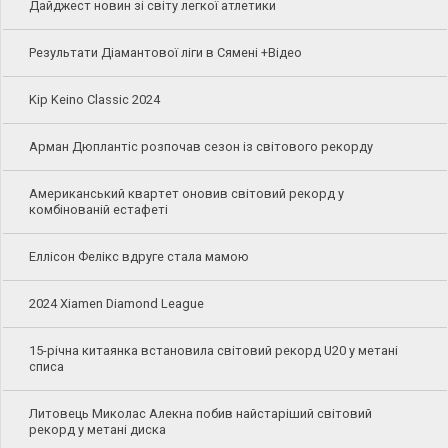
Дайджест новин зі світу легкої атлетики
Результати Діамантової ліги в Сямені +Відео
Kip Keino Classic 2024
Арман Дюплантіс розпочав сезон із світового рекорду
Американський квартет оновив світовий рекорд у
комбінованій естафеті
Еллісон Фелікс вдруге стала мамою
2024 Xiamen Diamond League
15-річна китаянка встановила світовий рекорд U20 у метані
списа
Литовець Миколас Алекна побив найстаріший світовий
рекорд у метані диска