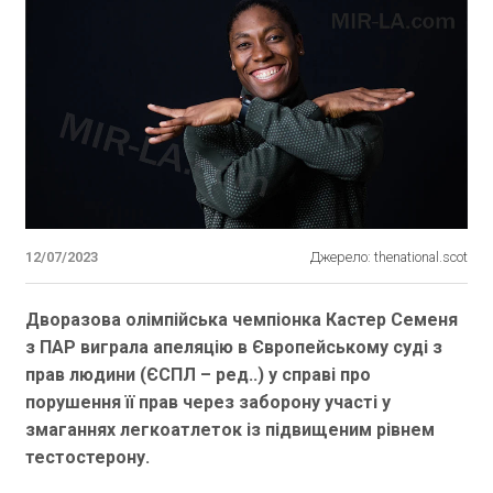
12/07/2023
Джерело: thenational.scot
Дворазова олімпійська чемпіонка Кастер Семеня
з ПАР виграла апеляцію в Європейському суді з
прав людини (ЄСПЛ – ред..) у справі про
порушення її прав через заборону участі у
змаганнях легкоатлеток із підвищеним рівнем
тестостерону.