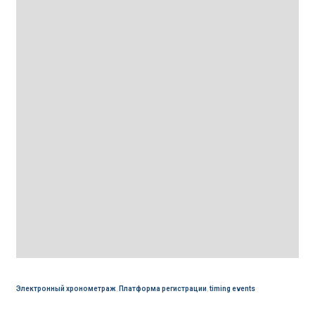
Электронный хронометраж
,
Платформа регистрации
,
timing events