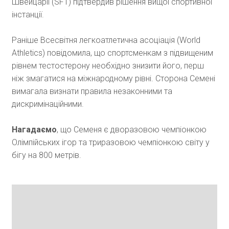
Швейцарії (SFT) підтвердив рішення вищої спортивної
інстанції.
Раніше Всесвітня легкоатлетична асоціація (World
Athletics) повідомила, що спортсменкам з підвищеним
рівнем тестостерону необхідно знизити його, перш
ніж змагатися на міжнародному рівні. Сторона Семені
вимагала визнати правила незаконними та
дискримінаційними.
Нагадаємо
, що Семеня є дворазовою чемпіонкою
Олімпійських ігор та триразовою чемпіонкою світу у
бігу на 800 метрів.