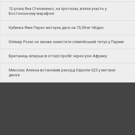
12-річна Яна Степаненко, на протезах, взяла участь у
Бостонському марафоні
Кубинка Яіме Перес метнула диск на 73,09 м! +Відео
Юлімар Рохас не зможе захистити олімпійський титул у Парижі
Британець вперше в історії пробіг через усю Африку
Миколас Алекна встановив рекорд Європи U23 у метанні
диска