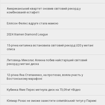
Американський квартет оновив світовий рекорд у
комбінованій естафеті
Еллісон Фелікс вдруге стала мамою
2024 Xiamen Diamond League
15-річна китаянка встановила світовий рекорд U20 у метані
списа
Литовець Миколас Алекна побив найстаріший світовий
рекорд у метані диска
12-річна Яна Степаненко, на протезах, взяла участь у
Бостонському марафоні
Кубинка Яіме Перес метнула диск на 73,09 м! +Відео
Юлімар Рохас не зможе захистити олімпійський титул у Парижі