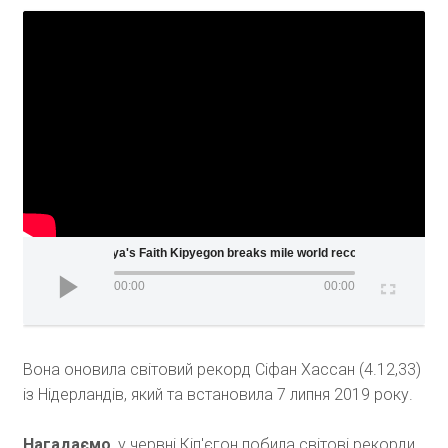
Kenya's Faith Kipyegon breaks mile world record in Mon
00:00
00:00
Вона оновила світовий рекорд Сіфан Хассан (4.12,33)
із Нідерландів, який та встановила 7 липня 2019 року.
Нагадаємо
, у червні Кіп'єгон побила світові рекорди