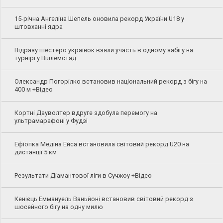
15-річна Ангеліна Шепель оновила рекорд України U18 у
штовханні ядра
Відразу шестеро українок взяли участь в одному забігу на
турнірі у Віллемстад
Олександр Погорілко встановив національний рекорд з бігу на
400 м +Відео
Кортні Дауволтер вдруге здобула перемогу на
ультрамарафоні у Фудзі
Ефіопка Медіна Ейса встановила світовий рекорд U20 на
дистанції 5 км
Результати Діамантової ліги в Сучжоу +Відео
Кенієць Еммануель Ваньйоні встановив світовий рекорд з
шосейного бігу на одну милю