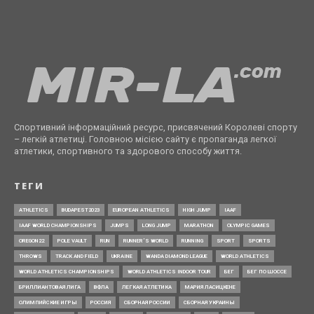
Спортивний інформаційний ресурс, присвячений Королеві спорту
– легкій атлетиці. Головною місією сайту є пропаганда легкої
атлетики, спортивного та здорового способу життя.
ТЕГИ
ATHLETICS
BUDAPEST2023
EUROPEAN ATHLETICS
HIGH JUMP
IAAF
IAAF WORLD CHAMPIONSHIPS
JUMPS
LONG JUMP
MARATHON
OLYMPIC GAMES
OREGON22
POLE VAULT
RUN
RUNNER’S WORLD
RUNNING
SPORT
SPORTS
THROWS
TRACK AND FIELD
UKRAINE
WANDA DIAMOND LEAGUE
WORLD ATHLETICS
WORLD ATHLETICS CHAMPIONSHIPS
WORLD ATHLETICS INDOOR TOUR
БЕГ
БЕГ ПО ШОССЕ
БРИЛЛИАНТОВАЯ ЛИГА
ВФЛА
ЛЕГКАЯ АТЛЕТИКА
МАРИЯ ЛАСИЦКЕНЕ
ОЛИМПИЙСКИЕ ИГРЫ
РОССИЯ
СБОРНАЯ РОССИИ
СБОРНАЯ УКРАИНЫ