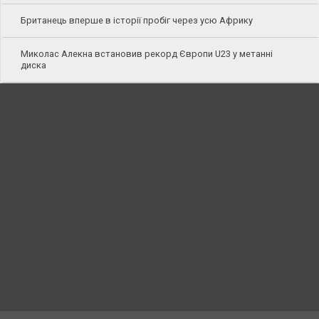
Британець вперше в історії пробіг через усю Африку
Миколас Алекна встановив рекорд Європи U23 у метанні
диска