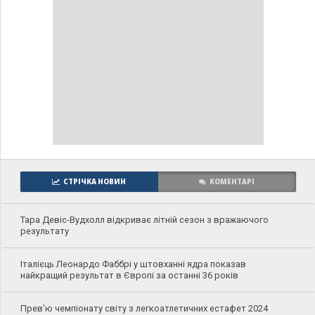
СТРІЧКА НОВИН
КОМЕНТАРІ
Тара Девіс-Вудхолл відкриває літній сезон з вражаючого
результату
Італієць Леонардо Фаббрі у штовханні ядра показав
найкращий результат в Європі за останні 36 років
Прев'ю чемпіонату світу з легкоатлетичних естафет 2024