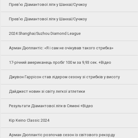
Прев'ю Діамантової ліги у Шанхаї/Сучжоу
Прев'ю Діамантової ліги у Шанхаї/Сучжоу
2024 Shanghai/Suzhou Diamond League
Арман Дюплантіс: «Я і сам не очікував такого стрибка»
17-річний американець пробіг 100 м за 9,93 сек. +Відео
Джувон Гаррісон став лідером сезону зі стрибків у висоту
Дайджест новин зі світу легкої атлетики
Результати Діамантової ліги в Сямені +Відео
Kip Keino Classic 2024
Арман Дюплантіс розпочав сезон із світового рекорду