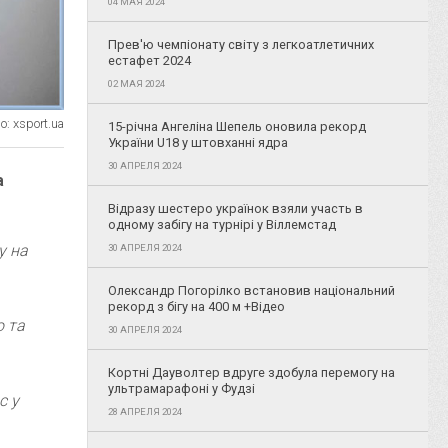
04 МАЯ 2024
Прев'ю чемпіонату світу з легкоатлетичних
естафет 2024
02 МАЯ 2024
: xsport.ua
15-річна Ангеліна Шепель оновила рекорд
України U18 у штовханні ядра
30 АПРЕЛЯ 2024
а
Відразу шестеро українок взяли участь в
одному забігу на турнірі у Віллемстад
у на
30 АПРЕЛЯ 2024
Олександр Погорілко встановив національний
рекорд з бігу на 400 м +Відео
о та
30 АПРЕЛЯ 2024
Кортні Дауволтер вдруге здобула перемогу на
ультрамарафоні у Фудзі
с у
28 АПРЕЛЯ 2024