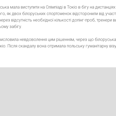
вська мала виступити на Олімпіаді в Токіо в бігу на дистанціях
ого, як двох білоруських спортсменок відсторонили від участ
ерез відсутність необхідної кількості допінг-проб, тренери 
ьому забігу.
висловила невдоволення цим рішенням, через що білоруськ
окіо. Після скандалу вона отримала польську гуманітарну візу