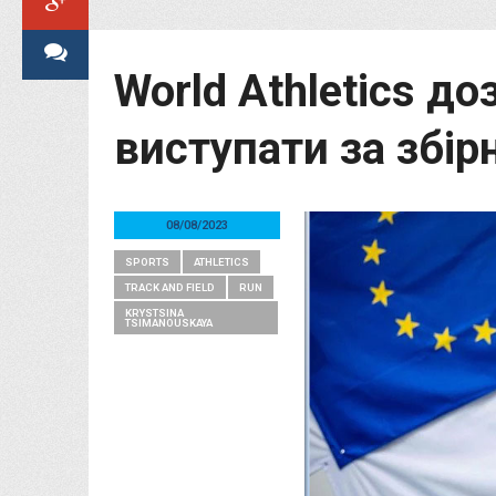
World Athletics до
виступати за збір
08/08/2023
SPORTS
ATHLETICS
TRACK AND FIELD
RUN
KRYSTSINA
TSIMANOUSKAYA