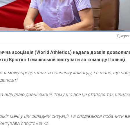
Джерело
ична асоціація (World Athletics) надала дозвіл дозволил
тці Крістіні Тіманівській виступати за команду Польщі.
ня я можу представляти польську команду, і є шанс, що поїд
удапешті.
а відчуваю дивні емоції, тому що все це сталося так швидк
міг мені у цій складній ситуації, і я сподіваюся побачити ва
ментувала спортсменка.