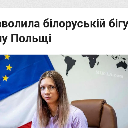
зволила білоруській біг
ну Польщі