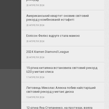
20 АПРЕЛЯ 2024
Американський квартет оновив світовий
рекорд у комбінованій естафеті
20 АПРЕЛЯ 2024
Еллісон Фелікс вдруге стала мамою
20 АПРЕЛЯ 2024
2024 Xiamen Diamond League
20 АПРЕЛЯ 2024
15-річна китаянка встановила світовий рекорд
U20 у метані списа
17 АПРЕЛЯ 2024
Литовець Миколас Алекна побив найстаріший
світовий рекорд у метані диска
15 АПРЕЛЯ 2024
12-річна Яна Степаненко, на протезах, взяла