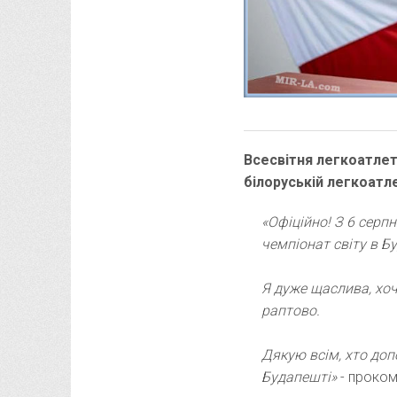
Всесвітня легкоатлет
білоруській легкоатле
«Офіційно! З 6 серп
чемпіонат світу в Б
Я дуже щаслива, хоч
раптово.
Дякую всім, хто допо
Будапешті»
- проко