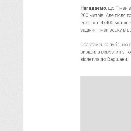
Нагадаємо
, що Тімані
200 метрів. Але після т
естафеті 4х400 метрів ч
задіяти Тіманівську в ц
Спортсменка публічно 
вирішила вивезти її з Т
відлетіла до Варшави.