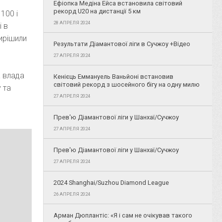
Ефіопка Медіна Ейса встановила світовий
рекорд U20 на дистанції 5 км
 100 і
28 АПРЕЛЯ 2024
і в
вирішили
Результати Діамантової ліги в Сучжоу +Відео
27 АПРЕЛЯ 2024
а влада
Кенієць Еммануель Ваньйоні встановив
світовий рекорд з шосейного бігу на одну милю
 та
27 АПРЕЛЯ 2024
Прев'ю Діамантової ліги у Шанхаї/Сучжоу
27 АПРЕЛЯ 2024
Прев'ю Діамантової ліги у Шанхаї/Сучжоу
27 АПРЕЛЯ 2024
2024 Shanghai/Suzhou Diamond League
26 АПРЕЛЯ 2024
Арман Дюплантіс: «Я і сам не очікував такого