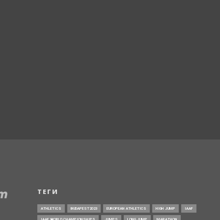
ТЕГИ
ATHLETICS
BUDAPEST2023
EUROPEAN ATHLETICS
HIGH JUMP
IAAF
IAAF WORLD CHAMPIONSHIPS
JUMPS
LONG JUMP
MARATHON