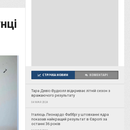
унці
СТРІЧКА НОВИН
КОМЕНТАРІ
Тара Девіс-Вудхолл відкриває літній сезон з
вражаючого результату
04 МАЯ 2024
Італієць Леонардо Фаббрі у штовханні ядра
показав найкращий результат в Європі за
останні 36 років