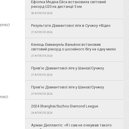
Ефіопка Медіна Ейса встановила світовий
рекорд U20 на дистанції 5 км
28 АПРЕЛЯ 2024
ченко
Результати Діамантової ліги в Сучжоу +Відео
27 АПРЕЛЯ 2024
Кенієць Еммануель Ваньйоні встановив
світовий рекорд з шосейного бігу на одну милю
27 АПРЕЛЯ 2024
Прев'ю Діамантової ліги у Шанхаї/Сучжоу
27 АПРЕЛЯ 2024
Прев'ю Діамантової ліги у Шанхаї/Сучжоу
27 АПРЕЛЯ 2024
енко
2024 Shanghai/Suzhou Diamond League
26 АПРЕЛЯ 2024
Арман Дюплантіс: «Я і сам не очікував такого