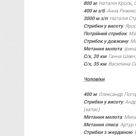
800 м
: Наталія Кроль,
400 м з/б
: Анна Рижико
3000 м з/п
: Наталія С
Стрибки у висоту
: Яро
Потрійний стрибок
: М
Стрибок у довжину
: М
Метання молота
: Іри
С/х, 20 км
: Ганна Шев
С/х, 35 км
: Василина С
Чоловіки
:
400 м
: Олександр Пого
Стрибки у висоту
: Анд
(запас)
Метання молота
: Мих
Метання списа
: Артур
Стрибки з жердиною
: