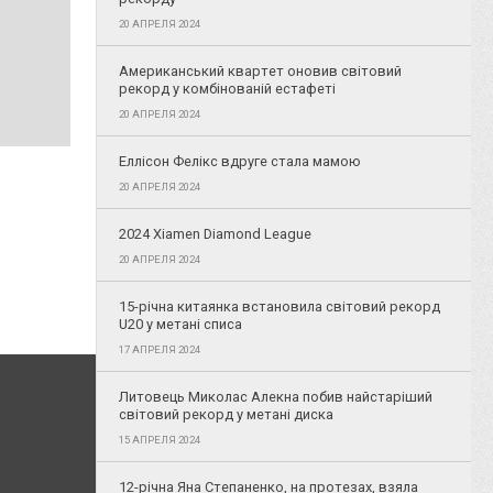
20 АПРЕЛЯ 2024
Американський квартет оновив світовий
рекорд у комбінованій естафеті
20 АПРЕЛЯ 2024
Еллісон Фелікс вдруге стала мамою
20 АПРЕЛЯ 2024
2024 Xiamen Diamond League
20 АПРЕЛЯ 2024
15-річна китаянка встановила світовий рекорд
U20 у метані списа
17 АПРЕЛЯ 2024
Литовець Миколас Алекна побив найстаріший
світовий рекорд у метані диска
15 АПРЕЛЯ 2024
12-річна Яна Степаненко, на протезах, взяла