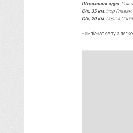
Штовхання ядра
: Ром
С
/х, 35 км
: Ігор Главан
С/х, 20 км
: Сергій Світ
Чемпіонат світу з легк