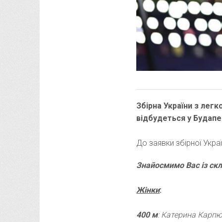
Збірна України з легк
відбудеться у Будапе
До заявки збірної Укра
Знайосмимо Вас із ск
Жінки
:
400 м
: Катерина Карп