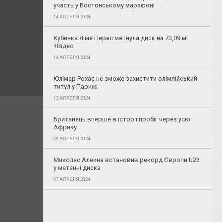
участь у Бостонському марафоні
14 АПРЕЛЯ 2024
Кубинка Яіме Перес метнула диск на 73,09 м!
+Відео
14 АПРЕЛЯ 2024
Юлімар Рохас не зможе захистити олімпійський
титул у Парижі
12 АПРЕЛЯ 2024
Британець вперше в історії пробіг через усю
Африку
09 АПРЕЛЯ 2024
Миколас Алекна встановив рекорд Європи U23
у метанні диска
07 АПРЕЛЯ 2024