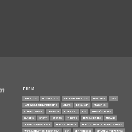
ТЕГИ
ATHLETICS
BUDAPEST2023
EUROPEAN ATHLETICS
HIGH JUMP
IAAF
IAAF WORLD CHAMPIONSHIPS
JUMPS
LONG JUMP
MARATHON
OLYMPIC GAMES
OREGON22
POLE VAULT
RUN
RUNNER’S WORLD
RUNNING
SPORT
SPORTS
THROWS
TRACK AND FIELD
UKRAINE
WANDA DIAMOND LEAGUE
WORLD ATHLETICS
WORLD ATHLETICS CHAMPIONSHIPS
WORLD ATHLETICS INDOOR TOUR
БЕГ
БЕГ ПО ШОССЕ
БРИЛЛИАНТОВАЯ ЛИГА