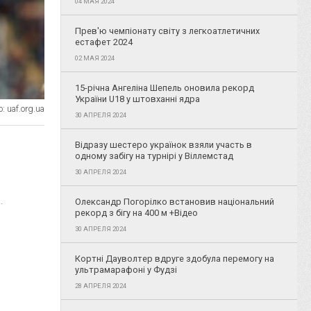
04 МАЯ 2024
Прев'ю чемпіонату світу з легкоатлетичних
естафет 2024
02 МАЯ 2024
15-річна Ангеліна Шепель оновила рекорд
України U18 у штовханні ядра
 uaf.org.ua
30 АПРЕЛЯ 2024
Відразу шестеро українок взяли участь в
одному забігу на турнірі у Віллемстад
30 АПРЕЛЯ 2024
.
Олександр Погорілко встановив національний
рекорд з бігу на 400 м +Відео
30 АПРЕЛЯ 2024
Кортні Дауволтер вдруге здобула перемогу на
ультрамарафоні у Фудзі
28 АПРЕЛЯ 2024