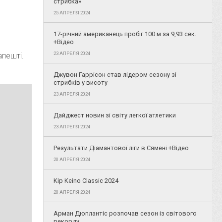
стрибка»
25 АПРЕЛЯ 2024
17-річний американець пробіг 100 м за 9,93 сек.
+Відео
23 АПРЕЛЯ 2024
апешті.
Джувон Гаррісон став лідером сезону зі
стрибків у висоту
23 АПРЕЛЯ 2024
Дайджест новин зі світу легкої атлетики
23 АПРЕЛЯ 2024
Результати Діамантової ліги в Сямені +Відео
20 АПРЕЛЯ 2024
Kip Keino Classic 2024
20 АПРЕЛЯ 2024
Арман Дюплантіс розпочав сезон із світового
рекорду