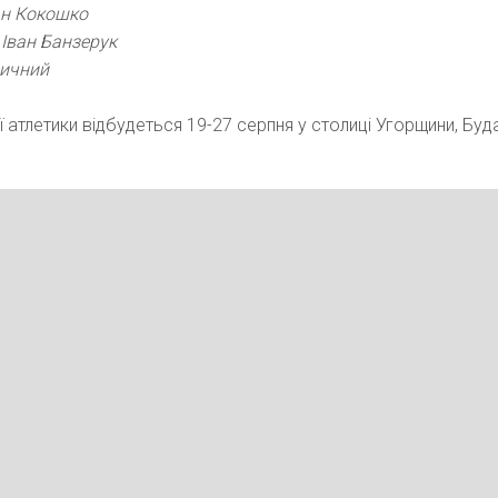
ан Кокошко
, Іван Банзерук
личний
ої атлетики відбудеться 19-27 серпня у столиці Угорщини, Буд