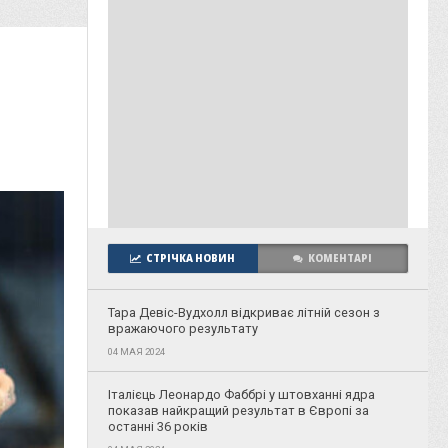
СТРІЧКА НОВИН
КОМЕНТАРІ
Тара Девіс-Вудхолл відкриває літній сезон з
вражаючого результату
04 МАЯ 2024
Італієць Леонардо Фаббрі у штовханні ядра
показав найкращий результат в Європі за
останні 36 років