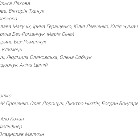
 Ольга Ляхова
ва, Вікторія Ткачук
требкова
слава Магучіх, Ірина Геращенко, Юлія Левченко, Юлія Чума
арина Бех-Романчук, Марія Сіней
арина Бех-Романчук
на Климець
чук, Людмила Оляновська, Олена Собчук
идорчук, Аліна Цвілій
рілко
рій Проценко, Олег Дорощук, Дмитро Нікітін, Богдан Бондар
айло Кохан
 Фельфнер
 Владислав Малихін