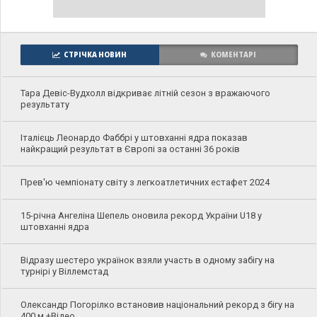
СТРІЧКА НОВИН
КОМЕНТАРІ
Тара Девіс-Вудхолл відкриває літній сезон з вражаючого
результату
Італієць Леонардо Фаббрі у штовханні ядра показав
найкращий результат в Європі за останні 36 років
Прев'ю чемпіонату світу з легкоатлетичних естафет 2024
15-річна Ангеліна Шепель оновила рекорд України U18 у
штовханні ядра
Відразу шестеро українок взяли участь в одному забігу на
турнірі у Віллемстад
Олександр Погорілко встановив національний рекорд з бігу на
400 м +Відео