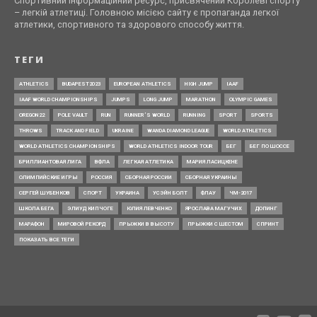
Спортивний інформаційний ресурс, присвячений Королеві спорту
– легкій атлетиці. Головною місією сайту є пропаганда легкої
атлетики, спортивного та здорового способу життя.
ТЕГИ
ATHLETICS
BUDAPEST2023
EUROPEAN ATHLETICS
HIGH JUMP
IAAF
IAAF WORLD CHAMPIONSHIPS
JUMPS
LONG JUMP
MARATHON
OLYMPIC GAMES
OREGON22
POLE VAULT
RUN
RUNNER’S WORLD
RUNNING
SPORT
SPORTS
THROWS
TRACK AND FIELD
UKRAINE
WANDA DIAMOND LEAGUE
WORLD ATHLETICS
WORLD ATHLETICS CHAMPIONSHIPS
WORLD ATHLETICS INDOOR TOUR
БЕГ
БЕГ ПО ШОССЕ
БРИЛЛИАНТОВАЯ ЛИГА
ВФЛА
ЛЕГКАЯ АТЛЕТИКА
МАРИЯ ЛАСИЦКЕНЕ
ОЛИМПИЙСКИЕ ИГРЫ
РОССИЯ
СБОРНАЯ РОССИИ
СБОРНАЯ УКРАИНЫ
СЕРГЕЙ ШУБЕНКОВ
СПОРТ
УКРАИНА
УСЭЙН БОЛТ
ФЛАУ
ЧМ-2017
ШКОЛА БЕГА
ЭЛИУД КИПЧОГЕ
ЮЛИЯ ЛЕВЧЕНКО
ЯРОСЛАВА МАГУЧИХ
ДОПИНГ
МАРАФОН
МИРОВОЙ РЕКОРД
ПРЫЖКИ В ВЫСОТУ
ПРЫЖКИ С ШЕСТОМ
СПРИНТ
ПОКАЗАТЬ ВСЕ ТЕГИ