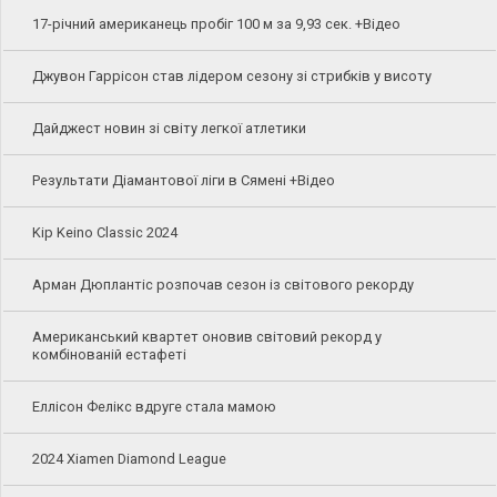
17-річний американець пробіг 100 м за 9,93 сек. +Відео
Джувон Гаррісон став лідером сезону зі стрибків у висоту
Дайджест новин зі світу легкої атлетики
Результати Діамантової ліги в Сямені +Відео
Kip Keino Classic 2024
Арман Дюплантіс розпочав сезон із світового рекорду
Американський квартет оновив світовий рекорд у
комбінованій естафеті
Еллісон Фелікс вдруге стала мамою
2024 Xiamen Diamond League