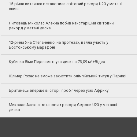
15-річна китаянка встановила світовий рекорд U20 у метані
списа
Литовець Миколас Алекна побив найстаріший світовий
рекорд у метані диска
12-річна Яна Степаненко, на протезах, взяла участь у
Бостонському марафоні
Кубинка Яіме Перес метнула диск на 73,09 м! +Відео
Юлімар Рохас не зможе захистити олімпійський титул у Парижі
Британець вперше в історії пробіг через усю Африку
Миколас Алекна встановив рекорд Європи U23 у метанні
диска