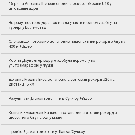
15-річна Ангеліна Шепель оновила рекорд України U18 у
штовханні ядра
Відразу шестеро українок взяли участь в одному забігу на
турнірі у Віллемстад
Олександр Погорілко встановив національний рекорд з бігу на
400 м +Відео
Кортні Дауволтер вдруге здобула перемогу на
ультрамарафоні у Фудзі
Ефіопка Медіна Ейса встановила світовий рекорд U20 на
дистанції 5 км
Результати Діамантової ліги в Сучжоу +Відео
Кенієць Еммануель Ваньйоні встановив світовий рекорд з
шосейного бігу на одну милю
Прев'ю Діамантової ліги у Шанхаї/Сучжоу