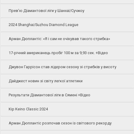
Прев'ю Діамантової ліги у Шанхаї/Сучжоу
2024 Shanghai/Suzhou Diamond League
Арман Дюплантіс: «Я і сам не очікував такого стрибка»
17-річний американець пробіг 100 м за 9,93 сек. +Відео
Джувон Гаррісон став лідером сезону зі стрибків у висоту
Дайджест новин зі світу легкої атлетики
Результати Діамантової ліги в Сямені +Відео
Kip Keino Classic 2024
Арман Дюплантіс розпочав сезон із світового рекорду