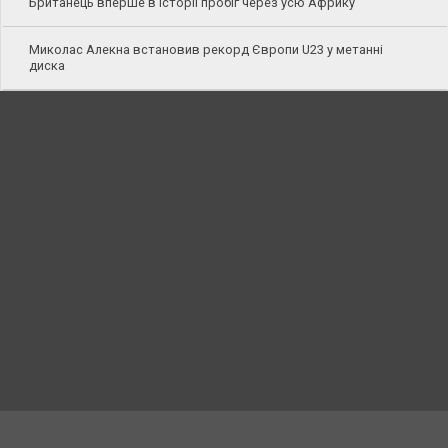
Британець вперше в історії пробіг через усю Африку
Миколас Алекна встановив рекорд Європи U23 у метанні
диска