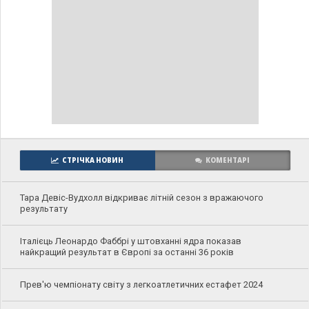
СТРІЧКА НОВИН
КОМЕНТАРІ
Тара Девіс-Вудхолл відкриває літній сезон з вражаючого
результату
Італієць Леонардо Фаббрі у штовханні ядра показав
найкращий результат в Європі за останні 36 років
Прев'ю чемпіонату світу з легкоатлетичних естафет 2024