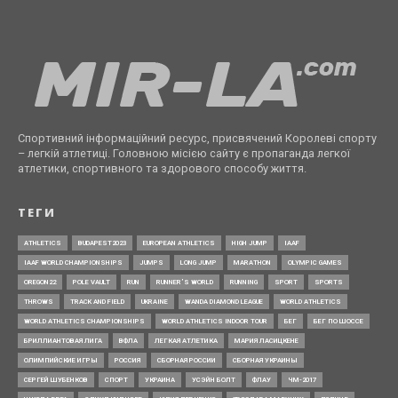
Спортивний інформаційний ресурс, присвячений Королеві спорту
– легкій атлетиці. Головною місією сайту є пропаганда легкої
атлетики, спортивного та здорового способу життя.
ТЕГИ
ATHLETICS
BUDAPEST2023
EUROPEAN ATHLETICS
HIGH JUMP
IAAF
IAAF WORLD CHAMPIONSHIPS
JUMPS
LONG JUMP
MARATHON
OLYMPIC GAMES
OREGON22
POLE VAULT
RUN
RUNNER’S WORLD
RUNNING
SPORT
SPORTS
THROWS
TRACK AND FIELD
UKRAINE
WANDA DIAMOND LEAGUE
WORLD ATHLETICS
WORLD ATHLETICS CHAMPIONSHIPS
WORLD ATHLETICS INDOOR TOUR
БЕГ
БЕГ ПО ШОССЕ
БРИЛЛИАНТОВАЯ ЛИГА
ВФЛА
ЛЕГКАЯ АТЛЕТИКА
МАРИЯ ЛАСИЦКЕНЕ
ОЛИМПИЙСКИЕ ИГРЫ
РОССИЯ
СБОРНАЯ РОССИИ
СБОРНАЯ УКРАИНЫ
СЕРГЕЙ ШУБЕНКОВ
СПОРТ
УКРАИНА
УСЭЙН БОЛТ
ФЛАУ
ЧМ-2017