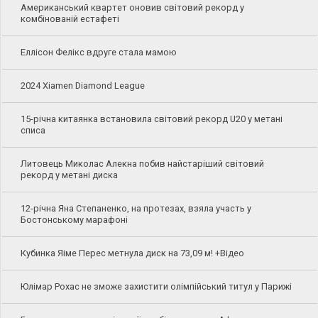
Американський квартет оновив світовий рекорд у
комбінованій естафеті
Еллісон Фелікс вдруге стала мамою
2024 Xiamen Diamond League
15-річна китаянка встановила світовий рекорд U20 у метані
списа
Литовець Миколас Алекна побив найстаріший світовий
рекорд у метані диска
12-річна Яна Степаненко, на протезах, взяла участь у
Бостонському марафоні
Кубинка Яіме Перес метнула диск на 73,09 м! +Відео
Юлімар Рохас не зможе захистити олімпійський титул у Парижі