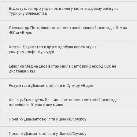
Відразу шестеро українок взяли участь в одному забігу на
турнірі у Віллемстад
Олександр Погорілко встановив національний рекорд з бігу на
400 м +Відео
Кортні Дауволтер вдруге здобула перемогу на
ультрамарафоні у Фудзі
Ефіопка Медіна Ейса встановила світовий рекорд U20 на
дистанції 5 км
Результати Діамантової ліги в Сучжоу +Відео
Кенієць Еммануель Ваньйоні встановив світовий рекорд з
шосейного бігу на одну милю
Прев'ю Діамантової ліги у Шанхаї/Сучжоу
Прев'ю Діамантової ліги у Шанхаї/Сучжоу