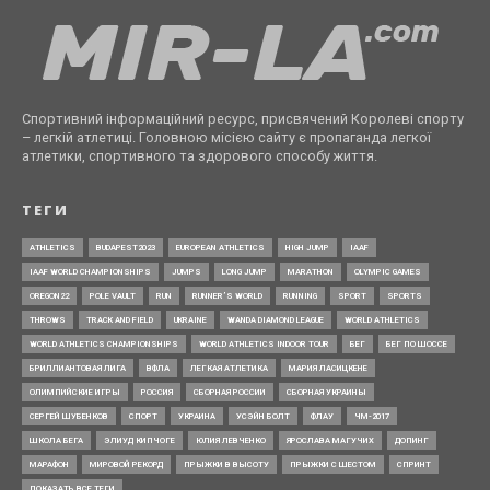
Спортивний інформаційний ресурс, присвячений Королеві спорту
– легкій атлетиці. Головною місією сайту є пропаганда легкої
атлетики, спортивного та здорового способу життя.
ТЕГИ
ATHLETICS
BUDAPEST2023
EUROPEAN ATHLETICS
HIGH JUMP
IAAF
IAAF WORLD CHAMPIONSHIPS
JUMPS
LONG JUMP
MARATHON
OLYMPIC GAMES
OREGON22
POLE VAULT
RUN
RUNNER’S WORLD
RUNNING
SPORT
SPORTS
THROWS
TRACK AND FIELD
UKRAINE
WANDA DIAMOND LEAGUE
WORLD ATHLETICS
WORLD ATHLETICS CHAMPIONSHIPS
WORLD ATHLETICS INDOOR TOUR
БЕГ
БЕГ ПО ШОССЕ
БРИЛЛИАНТОВАЯ ЛИГА
ВФЛА
ЛЕГКАЯ АТЛЕТИКА
МАРИЯ ЛАСИЦКЕНЕ
ОЛИМПИЙСКИЕ ИГРЫ
РОССИЯ
СБОРНАЯ РОССИИ
СБОРНАЯ УКРАИНЫ
СЕРГЕЙ ШУБЕНКОВ
СПОРТ
УКРАИНА
УСЭЙН БОЛТ
ФЛАУ
ЧМ-2017
ШКОЛА БЕГА
ЭЛИУД КИПЧОГЕ
ЮЛИЯ ЛЕВЧЕНКО
ЯРОСЛАВА МАГУЧИХ
ДОПИНГ
МАРАФОН
МИРОВОЙ РЕКОРД
ПРЫЖКИ В ВЫСОТУ
ПРЫЖКИ С ШЕСТОМ
СПРИНТ
ПОКАЗАТЬ ВСЕ ТЕГИ