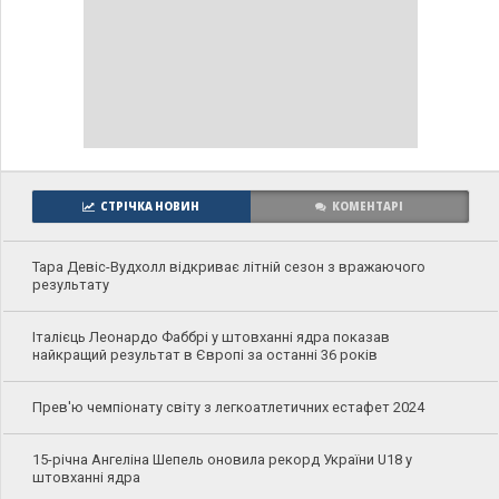
СТРІЧКА НОВИН
КОМЕНТАРІ
Тара Девіс-Вудхолл відкриває літній сезон з вражаючого
результату
Італієць Леонардо Фаббрі у штовханні ядра показав
найкращий результат в Європі за останні 36 років
Прев'ю чемпіонату світу з легкоатлетичних естафет 2024
15-річна Ангеліна Шепель оновила рекорд України U18 у
штовханні ядра