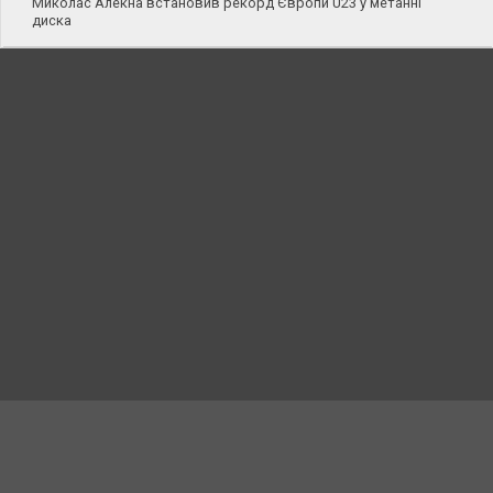
Миколас Алекна встановив рекорд Європи U23 у метанні
диска