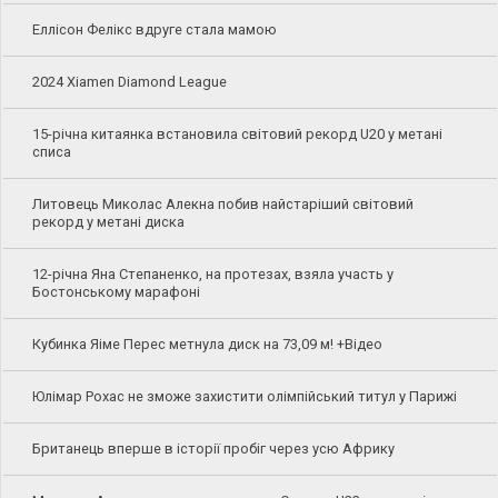
Еллісон Фелікс вдруге стала мамою
2024 Xiamen Diamond League
15-річна китаянка встановила світовий рекорд U20 у метані
списа
Литовець Миколас Алекна побив найстаріший світовий
рекорд у метані диска
12-річна Яна Степаненко, на протезах, взяла участь у
Бостонському марафоні
Кубинка Яіме Перес метнула диск на 73,09 м! +Відео
Юлімар Рохас не зможе захистити олімпійський титул у Парижі
Британець вперше в історії пробіг через усю Африку