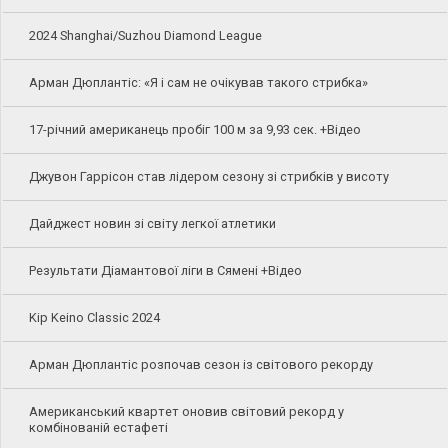
2024 Shanghai/Suzhou Diamond League
Арман Дюплантіс: «Я і сам не очікував такого стрибка»
17-річний американець пробіг 100 м за 9,93 сек. +Відео
Джувон Гаррісон став лідером сезону зі стрибків у висоту
Дайджест новин зі світу легкої атлетики
Результати Діамантової ліги в Сямені +Відео
Kip Keino Classic 2024
Арман Дюплантіс розпочав сезон із світового рекорду
Американський квартет оновив світовий рекорд у
комбінованій естафеті