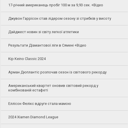
17-річний американець пробіг 100 м за 9,93 сек. +Відео
Джувон Гаррісон став лідером сезону зі стрибків у висоту
Дайджест новин зі світу легкої атлетики
Результати Діамантової ліги в Сямені +Відео
Kip Keino Classic 2024
Арман Дюплантіс розпочав сезон із світового рекорду
Американський квартет оновив світовий рекорд у
комбінованій естафеті
Еллісон Фелікс вдруге стала мамою
2024 Xiamen Diamond League