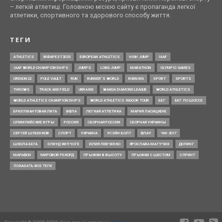
– легкій атлетиці. Головною місією сайту є пропаганда легкої
атлетики, спортивного та здорового способу життя.
ТЕГИ
ATHLETICS
BUDAPEST2023
EUROPEAN ATHLETICS
HIGH JUMP
IAAF
IAAF WORLD CHAMPIONSHIPS
JUMPS
LONG JUMP
MARATHON
OLYMPIC GAMES
OREGON22
POLE VAULT
RUN
RUNNER’S WORLD
RUNNING
SPORT
SPORTS
THROWS
TRACK AND FIELD
UKRAINE
WANDA DIAMOND LEAGUE
WORLD ATHLETICS
WORLD ATHLETICS CHAMPIONSHIPS
WORLD ATHLETICS INDOOR TOUR
БЕГ
БЕГ ПО ШОССЕ
БРИЛЛИАНТОВАЯ ЛИГА
ВФЛА
ЛЕГКАЯ АТЛЕТИКА
МАРИЯ ЛАСИЦКЕНЕ
ОЛИМПИЙСКИЕ ИГРЫ
РОССИЯ
СБОРНАЯ РОССИИ
СБОРНАЯ УКРАИНЫ
СЕРГЕЙ ШУБЕНКОВ
СПОРТ
УКРАИНА
УСЭЙН БОЛТ
ФЛАУ
ЧМ-2017
ШКОЛА БЕГА
ЭЛИУД КИПЧОГЕ
ЮЛИЯ ЛЕВЧЕНКО
ЯРОСЛАВА МАГУЧИХ
ДОПИНГ
МАРАФОН
МИРОВОЙ РЕКОРД
ПРЫЖКИ В ВЫСОТУ
ПРЫЖКИ С ШЕСТОМ
СПРИНТ
ПОКАЗАТЬ ВСЕ ТЕГИ