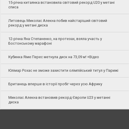
15-річна китаянка встановила світовий рекорд U20 у метані
списа
Литовець Миколас Алекна побив найстаріший світовий
рекорд у метані диска
12-річна Яна Степаненко, на протезах, взяла участь у
Бостонському марафоні
Кубинка Яіме Перес метнула диск на 73,09 м! +Відео
Юлімар Рохас не зможе захистити олімпійський титул у Парижі
Британець вперше в історії пробіг через усю Африку
Миколас Алекна встановив рекорд Європи U23 у метанні
диска