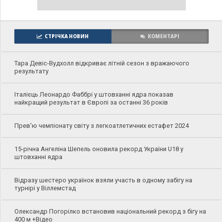
СТРІЧКА НОВИН
КОМЕНТАРІ
Тара Девіс-Вудхолл відкриває літній сезон з вражаючого
результату
Італієць Леонардо Фаббрі у штовханні ядра показав
найкращий результат в Європі за останні 36 років
Прев'ю чемпіонату світу з легкоатлетичних естафет 2024
15-річна Ангеліна Шепель оновила рекорд України U18 у
штовханні ядра
Відразу шестеро українок взяли участь в одному забігу на
турнірі у Віллемстад
Олександр Погорілко встановив національний рекорд з бігу на
400 м +Відео