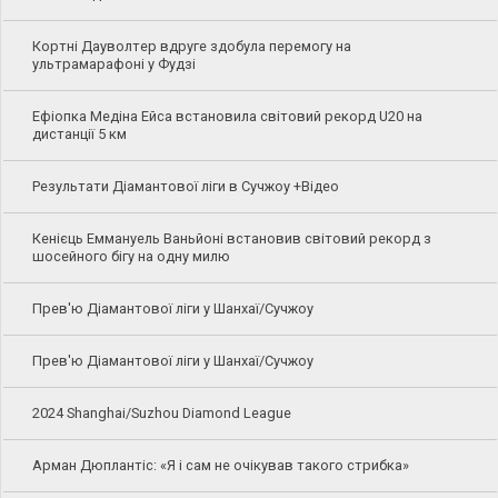
Кортні Дауволтер вдруге здобула перемогу на
ультрамарафоні у Фудзі
Ефіопка Медіна Ейса встановила світовий рекорд U20 на
дистанції 5 км
Результати Діамантової ліги в Сучжоу +Відео
Кенієць Еммануель Ваньйоні встановив світовий рекорд з
шосейного бігу на одну милю
Прев'ю Діамантової ліги у Шанхаї/Сучжоу
Прев'ю Діамантової ліги у Шанхаї/Сучжоу
2024 Shanghai/Suzhou Diamond League
Арман Дюплантіс: «Я і сам не очікував такого стрибка»