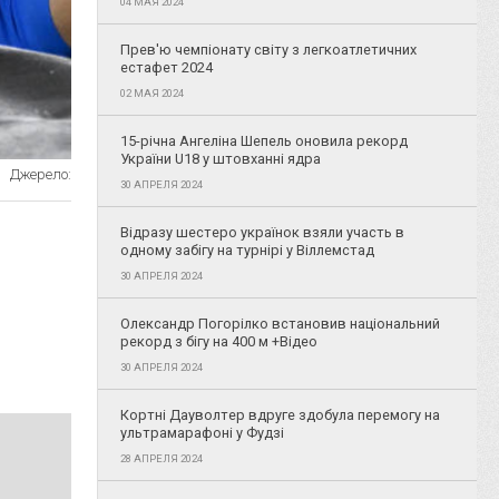
04 МАЯ 2024
Прев'ю чемпіонату світу з легкоатлетичних
естафет 2024
02 МАЯ 2024
15-річна Ангеліна Шепель оновила рекорд
України U18 у штовханні ядра
Джерело:
30 АПРЕЛЯ 2024
Відразу шестеро українок взяли участь в
одному забігу на турнірі у Віллемстад
30 АПРЕЛЯ 2024
Олександр Погорілко встановив національний
рекорд з бігу на 400 м +Відео
30 АПРЕЛЯ 2024
Кортні Дауволтер вдруге здобула перемогу на
ультрамарафоні у Фудзі
28 АПРЕЛЯ 2024