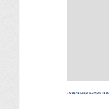
Электронный хронометраж
,
Плат