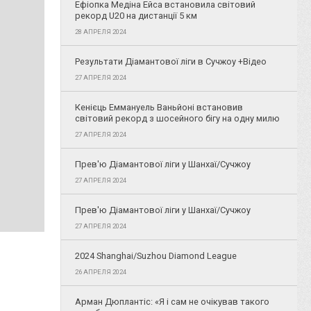
Ефіопка Медіна Ейса встановила світовий
рекорд U20 на дистанції 5 км
28 АПРЕЛЯ 2024
Результати Діамантової ліги в Сучжоу +Відео
27 АПРЕЛЯ 2024
Кенієць Еммануель Ваньйоні встановив
світовий рекорд з шосейного бігу на одну милю
27 АПРЕЛЯ 2024
Прев'ю Діамантової ліги у Шанхаї/Сучжоу
27 АПРЕЛЯ 2024
Прев'ю Діамантової ліги у Шанхаї/Сучжоу
27 АПРЕЛЯ 2024
2024 Shanghai/Suzhou Diamond League
26 АПРЕЛЯ 2024
Арман Дюплантіс: «Я і сам не очікував такого