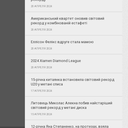
20 АПРЕЛЯ 2024
Американський квартет оновив світовий
рекорд у комбінованій естафеті
20 АПРЕЛЯ 2024
Еллісон Фелікс вдруге стала мамою
20 АПРЕЛЯ 2024
2024 Xiamen Diamond League
20 АПРЕЛЯ 2024
15-річна китаянка встановила світовий рекорд
U20 у метані списа
17 АПРЕЛЯ 2024
Литовець Миколас Алекна побив найстаріший
світовий рекорд у метані диска
15 АПРЕЛЯ 2024
12-річна Яна Степаненко, на протезах, взяла