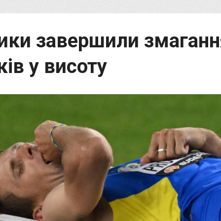
ники завершили змаганн
ків у висоту