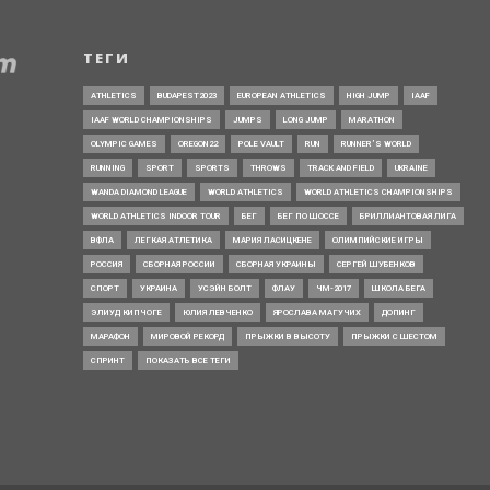
ТЕГИ
ATHLETICS
BUDAPEST2023
EUROPEAN ATHLETICS
HIGH JUMP
IAAF
IAAF WORLD CHAMPIONSHIPS
JUMPS
LONG JUMP
MARATHON
OLYMPIC GAMES
OREGON22
POLE VAULT
RUN
RUNNER’S WORLD
RUNNING
SPORT
SPORTS
THROWS
TRACK AND FIELD
UKRAINE
WANDA DIAMOND LEAGUE
WORLD ATHLETICS
WORLD ATHLETICS CHAMPIONSHIPS
WORLD ATHLETICS INDOOR TOUR
БЕГ
БЕГ ПО ШОССЕ
БРИЛЛИАНТОВАЯ ЛИГА
ВФЛА
ЛЕГКАЯ АТЛЕТИКА
МАРИЯ ЛАСИЦКЕНЕ
ОЛИМПИЙСКИЕ ИГРЫ
РОССИЯ
СБОРНАЯ РОССИИ
СБОРНАЯ УКРАИНЫ
СЕРГЕЙ ШУБЕНКОВ
СПОРТ
УКРАИНА
УСЭЙН БОЛТ
ФЛАУ
ЧМ-2017
ШКОЛА БЕГА
ЭЛИУД КИПЧОГЕ
ЮЛИЯ ЛЕВЧЕНКО
ЯРОСЛАВА МАГУЧИХ
ДОПИНГ
МАРАФОН
МИРОВОЙ РЕКОРД
ПРЫЖКИ В ВЫСОТУ
ПРЫЖКИ С ШЕСТОМ
СПРИНТ
ПОКАЗАТЬ ВСЕ ТЕГИ