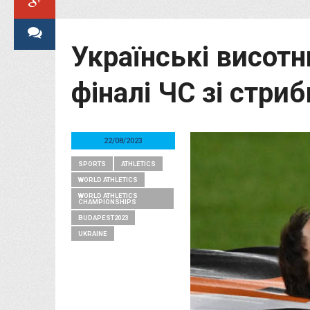
Українські висот
фіналі ЧС зі стриб
22/08/2023
SPORTS
ATHLETICS
WORLD ATHLETICS
WORLD ATHLETICS
CHAMPIONSHIPS
BUDAPEST2023
UKRAINE