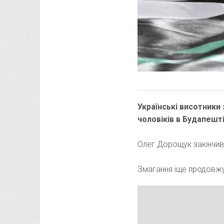
Українські висотники 
чоловіків в Будапешт
Олег Дорощук закінчив 
Змагання іще продовжу