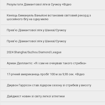
Результати Діамантової ліги в Сучжоу +Відео
Кенієць Еммануель Ваньйоні встановив світовий рекорд з
шосейного бігу на одну милю
Прев'ю Діамантової ліги у Шанхаї/Сучжоу
Прев'ю Діамантової ліги у Шанхаї/Сучжоу
2024 Shanghai/Suzhou Diamond League
Арман Дюплантіс: «Я і сам не очікував такого стрибка»
17-річний американець пробіг 100 м за 9,93 сек. +Відео
Джувон Гаррісон став лідером сезону зі стрибків у висоту
Дайджест новин зі світу легкої атлетики