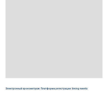
Электронный хронометраж
,
Платформа регистрации
,
timing events