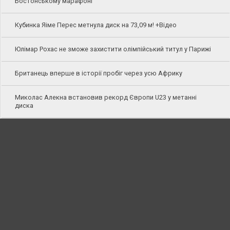
Бостонському марафоні
Кубинка Яіме Перес метнула диск на 73,09 м! +Відео
Юлімар Рохас не зможе захистити олімпійський титул у Парижі
Британець вперше в історії пробіг через усю Африку
Миколас Алекна встановив рекорд Європи U23 у метанні
диска