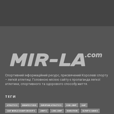
Спортивний інформаційний ресурс, присвячений Королеві спорту
– легкій атлетиці. Головною місією сайту є пропаганда легкої
атлетики, спортивного та здорового способу життя.
ТЕГИ
ATHLETICS
BUDAPEST2023
EUROPEAN ATHLETICS
HIGH JUMP
IAAF
IAAF WORLD CHAMPIONSHIPS
JUMPS
LONG JUMP
MARATHON
OLYMPIC GAMES