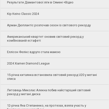
Результати Діамантової ліги в Сямені +Відео
Kip Keino Classic 2024
Арман Дюплантіс розпочав сезон із світового рекорду
Американський квартет оновив світовий рекорд у
комбінованій естафеті
Еллісон Фелікс вдруге стала мамою
2024 Xiamen Diamond League
15-річна китаянка встановила світовий рекорд U20 у метані
списа
Литовець Миколас Алекна побив найстаріший світовий
рекорд у метані диска
12-річна Яна Степаненко, на протезах, взяла участь у