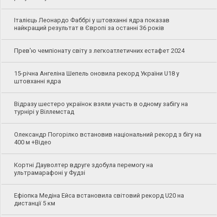
Італієць Леонардо Фаббрі у штовханні ядра показав
найкращий результат в Європі за останні 36 років
Прев'ю чемпіонату світу з легкоатлетичних естафет 2024
15-річна Ангеліна Шепель оновила рекорд України U18 у
штовханні ядра
Відразу шестеро українок взяли участь в одному забігу на
турнірі у Віллемстад
Олександр Погорілко встановив національний рекорд з бігу на
400 м +Відео
Кортні Дауволтер вдруге здобула перемогу на
ультрамарафоні у Фудзі
Ефіопка Медіна Ейса встановила світовий рекорд U20 на
дистанції 5 км