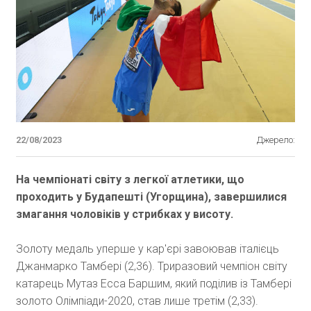
22/08/2023
Джерело:
На чемпіонаті світу з легкої атлетики, що
проходить у Будапешті (Угорщина), завершилися
змагання чоловіків у стрибках у висоту.
Золоту медаль уперше у кар'єрі завоював італієць
Джанмарко Тамбері (2,36). Триразовий чемпіон світу
катарець Мутаз Есса Баршим, який поділив із Тамбері
золото Олімпіади-2020, став лише третім (2,33).