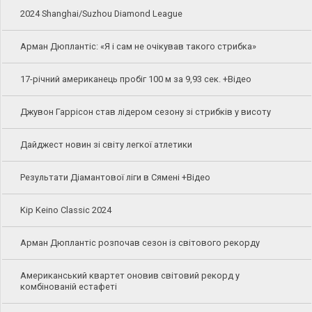
2024 Shanghai/Suzhou Diamond League
Арман Дюплантіс: «Я і сам не очікував такого стрибка»
17-річний американець пробіг 100 м за 9,93 сек. +Відео
Джувон Гаррісон став лідером сезону зі стрибків у висоту
Дайджест новин зі світу легкої атлетики
Результати Діамантової ліги в Сямені +Відео
Kip Keino Classic 2024
Арман Дюплантіс розпочав сезон із світового рекорду
Американський квартет оновив світовий рекорд у
комбінованій естафеті