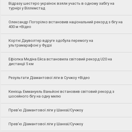
Відразу шестеро українок взяли участь в одному забігу на
турнірі у Віллемстад
Олександр Погорілко встановив національний рекорд з бігу на
400 м +Відео
Кортні Дауволтер вдруге здобула перемогу на
ультрамарафоні у Фудзі
Ефіопка Медіна Ейса встановила світовий рекорд U20 на
дистанції 5 км
Результати Діамантової ліги в Сучжоу +Відео
Кенієць Еммануель Ваньйоні встановив світовий рекорд з
шосейного бігу на одну милю
Прев'ю Діамантової ліги у Шанхаї/Сучжоу
Прев'ю Діамантової ліги у Шанхаї/Сучжоу