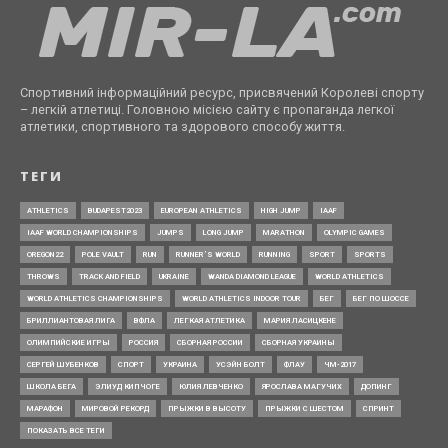
Спортивний інформаційний ресурс, присвячений Королеві спорту
– легкій атлетиці. Головною місією сайту є пропаганда легкої
атлетики, спортивного та здорового способу життя.
ТЕГИ
ATHLETICS
BUDAPEST2023
EUROPEAN ATHLETICS
HIGH JUMP
IAAF
IAAF WORLD CHAMPIONSHIPS
JUMPS
LONG JUMP
MARATHON
OLYMPIC GAMES
OREGON22
POLE VAULT
RUN
RUNNER’S WORLD
RUNNING
SPORT
SPORTS
THROWS
TRACK AND FIELD
UKRAINE
WANDA DIAMOND LEAGUE
WORLD ATHLETICS
WORLD ATHLETICS CHAMPIONSHIPS
WORLD ATHLETICS INDOOR TOUR
БЕГ
БЕГ ПО ШОССЕ
БРИЛЛИАНТОВАЯ ЛИГА
ВФЛА
ЛЕГКАЯ АТЛЕТИКА
МАРИЯ ЛАСИЦКЕНЕ
ОЛИМПИЙСКИЕ ИГРЫ
РОССИЯ
СБОРНАЯ РОССИИ
СБОРНАЯ УКРАИНЫ
СЕРГЕЙ ШУБЕНКОВ
СПОРТ
УКРАИНА
УСЭЙН БОЛТ
ФЛАУ
ЧМ-2017
ШКОЛА БЕГА
ЭЛИУД КИПЧОГЕ
ЮЛИЯ ЛЕВЧЕНКО
ЯРОСЛАВА МАГУЧИХ
ДОПИНГ
МАРАФОН
МИРОВОЙ РЕКОРД
ПРЫЖКИ В ВЫСОТУ
ПРЫЖКИ С ШЕСТОМ
СПРИНТ
ПОКАЗАТЬ ВСЕ ТЕГИ