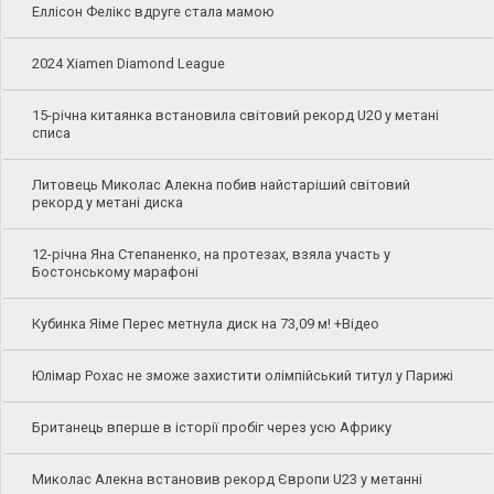
Еллісон Фелікс вдруге стала мамою
2024 Xiamen Diamond League
15-річна китаянка встановила світовий рекорд U20 у метані
списа
Литовець Миколас Алекна побив найстаріший світовий
рекорд у метані диска
12-річна Яна Степаненко, на протезах, взяла участь у
Бостонському марафоні
Кубинка Яіме Перес метнула диск на 73,09 м! +Відео
Юлімар Рохас не зможе захистити олімпійський титул у Парижі
Британець вперше в історії пробіг через усю Африку
Миколас Алекна встановив рекорд Європи U23 у метанні