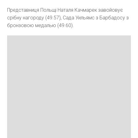
Представниця Польщі Наталя Качмарек завойовує
срібну нагороду (49.57), Сада Уильямс з Барбадосу з
бронзовою медалью (49.60).