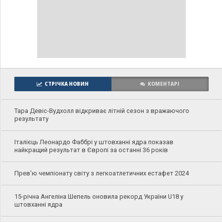
СТРІЧКА НОВИН
КОМЕНТАРІ
Тара Девіс-Вудхолл відкриває літній сезон з вражаючого
результату
Італієць Леонардо Фаббрі у штовханні ядра показав
найкращий результат в Європі за останні 36 років
Прев'ю чемпіонату світу з легкоатлетичних естафет 2024
15-річна Ангеліна Шепель оновила рекорд України U18 у
штовханні ядра