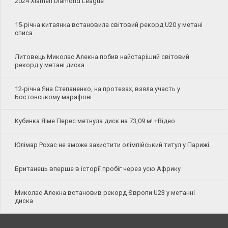
2024 Xiamen Diamond League
15-річна китаянка встановила світовий рекорд U20 у метані
списа
Литовець Миколас Алекна побив найстаріший світовий
рекорд у метані диска
12-річна Яна Степаненко, на протезах, взяла участь у
Бостонському марафоні
Кубинка Яіме Перес метнула диск на 73,09 м! +Відео
Юлімар Рохас не зможе захистити олімпійський титул у Парижі
Британець вперше в історії пробіг через усю Африку
Миколас Алекна встановив рекорд Європи U23 у метанні
диска