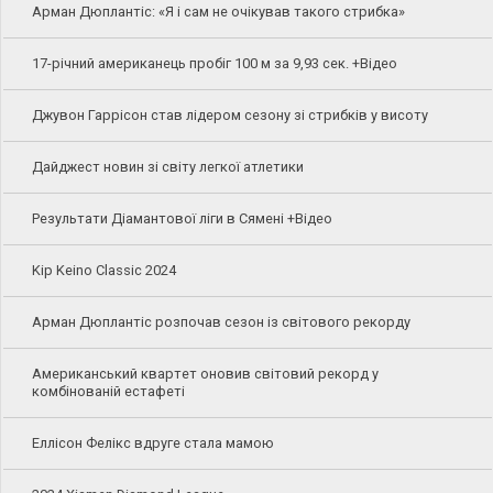
Арман Дюплантіс: «Я і сам не очікував такого стрибка»
17-річний американець пробіг 100 м за 9,93 сек. +Відео
Джувон Гаррісон став лідером сезону зі стрибків у висоту
Дайджест новин зі світу легкої атлетики
Результати Діамантової ліги в Сямені +Відео
Kip Keino Classic 2024
Арман Дюплантіс розпочав сезон із світового рекорду
Американський квартет оновив світовий рекорд у
комбінованій естафеті
Еллісон Фелікс вдруге стала мамою