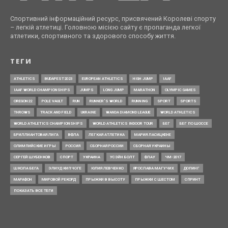
Спортивний інформаційний ресурс, присвячений Королеві спорту
– легкій атлетиці. Головною місією сайту є пропаганда легкої
атлетики, спортивного та здорового способу життя.
ТЕГИ
ATHLETICS
BUDAPEST2023
EUROPEAN ATHLETICS
HIGH JUMP
IAAF
IAAF WORLD CHAMPIONSHIPS
JUMPS
LONG JUMP
MARATHON
OLYMPIC GAMES
OREGON22
POLE VAULT
RUN
RUNNER’S WORLD
RUNNING
SPORT
SPORTS
THROWS
TRACK AND FIELD
UKRAINE
WANDA DIAMOND LEAGUE
WORLD ATHLETICS
WORLD ATHLETICS CHAMPIONSHIPS
WORLD ATHLETICS INDOOR TOUR
БЕГ
БЕГ ПО ШОССЕ
БРИЛЛИАНТОВАЯ ЛИГА
ВФЛА
ЛЕГКАЯ АТЛЕТИКА
МАРИЯ ЛАСИЦКЕНЕ
ОЛИМПИЙСКИЕ ИГРЫ
РОССИЯ
СБОРНАЯ РОССИИ
СБОРНАЯ УКРАИНЫ
СЕРГЕЙ ШУБЕНКОВ
СПОРТ
УКРАИНА
УСЭЙН БОЛТ
ФЛАУ
ЧМ-2017
ШКОЛА БЕГА
ЭЛИУД КИПЧОГЕ
ЮЛИЯ ЛЕВЧЕНКО
ЯРОСЛАВА МАГУЧИХ
ДОПИНГ
МАРАФОН
МИРОВОЙ РЕКОРД
ПРЫЖКИ В ВЫСОТУ
ПРЫЖКИ С ШЕСТОМ
СПРИНТ
ПОКАЗАТЬ ВСЕ ТЕГИ