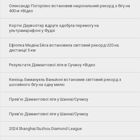
Олександр Погорілко встановив національний рекорд з бігу на
400 м +Відео
Кортні Дауволтер вдруге здобула перемогу на
ультрамарафоні у Фудзі
Ефіопка Медіна Ейса встановила світовий рекорд U20 на
дистанції 5 км
Результати Діамантової ліги в Сучжоу +Відео
Кенієць Еммануель Ваньйоні встановив світовий рекорд з
шосейного бігу на одну милю
Прев'ю Діамантової ліги у Шанхаї/Сучжоу
Прев'ю Діамантової ліги у Шанхаї/Сучжоу
2024 Shanghai/Suzhou Diamond League