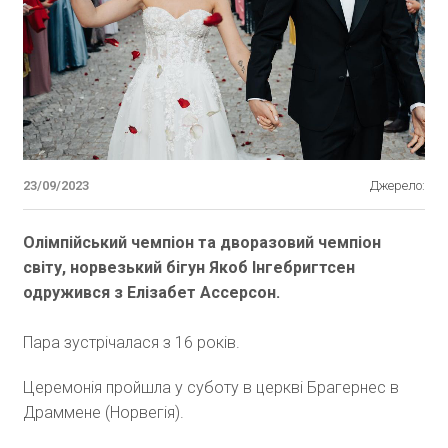
23/09/2023
Джерело:
Олімпійський чемпіон та дворазовий чемпіон
світу, норвезький бігун Якоб Інгебригтсен
одружився з Елізабет Ассерсон.
Пара зустрічалася з 16 років.
Церемонія пройшла у суботу в церкві Брагернес в
Драммене (Норвегія).