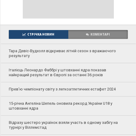
СТРІЧКА НОВИН
КОМЕНТАРІ
Тара Девіс-Вудхолл відкриває літній сезон з вражаючого
результату
Італієць Леонардо Фаббрі у штовханні ядра показав
найкращий результат в Європі за останні 36 років
Прев'ю чемпіонату світу з легкоатлетичних естафет 2024
15-річна Ангеліна Шепель оновила рекорд України U18 у
штовханні ядра
Відразу шестеро українок взяли участь в одному забігу на
турнірі у Віллемстад