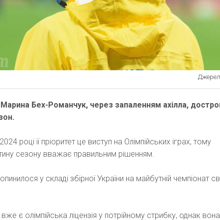
Джерело
 Марина Бех-Романчук, через запаленням ахілла, достр
зон.
024 році її пріоритет це виступ на Олімпійських іграх, тому
тину сезону вважає правильним рішенням.
пинилося у складі збірної України на майбутній чемпіонат св
 вже є олімпійська ліцензія у потрійному стрибку, однак вон