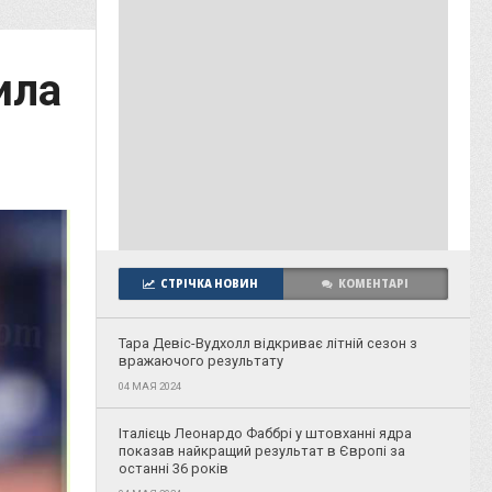
ила
СТРІЧКА НОВИН
КОМЕНТАРІ
Тара Девіс-Вудхолл відкриває літній сезон з
вражаючого результату
04 МАЯ 2024
Італієць Леонардо Фаббрі у штовханні ядра
показав найкращий результат в Європі за
останні 36 років