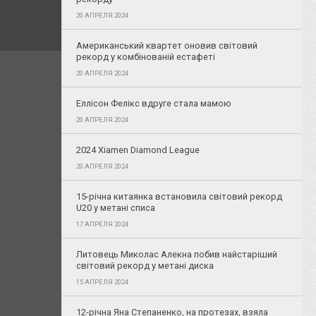
20 АПРЕЛЯ 2024
Американський квартет оновив світовий
рекорд у комбінованій естафеті
20 АПРЕЛЯ 2024
Еллісон Фелікс вдруге стала мамою
20 АПРЕЛЯ 2024
2024 Xiamen Diamond League
20 АПРЕЛЯ 2024
15-річна китаянка встановила світовий рекорд
U20 у метані списа
17 АПРЕЛЯ 2024
Литовець Миколас Алекна побив найстаріший
світовий рекорд у метані диска
15 АПРЕЛЯ 2024
12-річна Яна Степаненко, на протезах, взяла