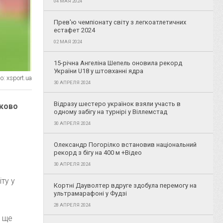
04 МАЯ 2024
Прев'ю чемпіонату світу з легкоатлетичних
естафет 2024
02 МАЯ 2024
15-річна Ангеліна Шепель оновила рекорд
України U18 у штовханні ядра
: xsport.ua
30 АПРЕЛЯ 2024
Відразу шестеро українок взяли участь в
оково
одному забігу на турнірі у Віллемстад
30 АПРЕЛЯ 2024
Олександр Погорілко встановив національний
рекорд з бігу на 400 м +Відео
30 АПРЕЛЯ 2024
іту у
Кортні Дауволтер вдруге здобула перемогу на
ультрамарафоні у Фудзі
28 АПРЕЛЯ 2024
а ще