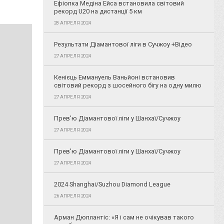
Ефіопка Медіна Ейса встановила світовий
рекорд U20 на дистанції 5 км
28 АПРЕЛЯ 2024
Результати Діамантової ліги в Сучжоу +Відео
27 АПРЕЛЯ 2024
Кенієць Еммануель Ваньйоні встановив
світовий рекорд з шосейного бігу на одну милю
27 АПРЕЛЯ 2024
Прев'ю Діамантової ліги у Шанхаї/Сучжоу
27 АПРЕЛЯ 2024
Прев'ю Діамантової ліги у Шанхаї/Сучжоу
27 АПРЕЛЯ 2024
2024 Shanghai/Suzhou Diamond League
26 АПРЕЛЯ 2024
Арман Дюплантіс: «Я і сам не очікував такого