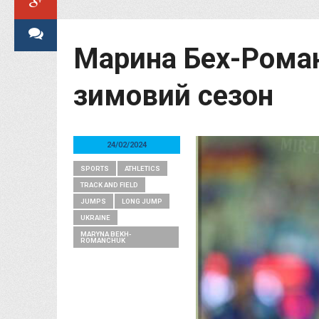
Марина Бех-Роман
зимовий сезон
24/02/2024
SPORTS
ATHLETICS
TRACK AND FIELD
JUMPS
LONG JUMP
UKRAINE
MARYNA BEKH-
ROMANCHUK