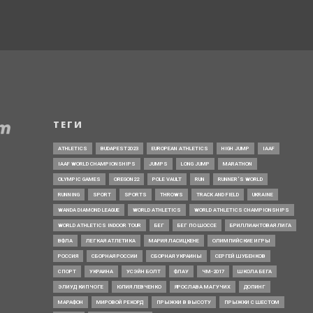
ТЕГИ
ATHLETICS
BUDAPEST2023
EUROPEAN ATHLETICS
HIGH JUMP
IAAF
IAAF WORLD CHAMPIONSHIPS
JUMPS
LONG JUMP
MARATHON
OLYMPIC GAMES
OREGON22
POLE VAULT
RUN
RUNNER’S WORLD
RUNNING
SPORT
SPORTS
THROWS
TRACK AND FIELD
UKRAINE
WANDA DIAMOND LEAGUE
WORLD ATHLETICS
WORLD ATHLETICS CHAMPIONSHIPS
WORLD ATHLETICS INDOOR TOUR
БЕГ
БЕГ ПО ШОССЕ
БРИЛЛИАНТОВАЯ ЛИГА
ВФЛА
ЛЕГКАЯ АТЛЕТИКА
МАРИЯ ЛАСИЦКЕНЕ
ОЛИМПИЙСКИЕ ИГРЫ
РОССИЯ
СБОРНАЯ РОССИИ
СБОРНАЯ УКРАИНЫ
СЕРГЕЙ ШУБЕНКОВ
СПОРТ
УКРАИНА
УСЭЙН БОЛТ
ФЛАУ
ЧМ-2017
ШКОЛА БЕГА
ЭЛИУД КИПЧОГЕ
ЮЛИЯ ЛЕВЧЕНКО
ЯРОСЛАВА МАГУЧИХ
ДОПИНГ
МАРАФОН
МИРОВОЙ РЕКОРД
ПРЫЖКИ В ВЫСОТУ
ПРЫЖКИ С ШЕСТОМ