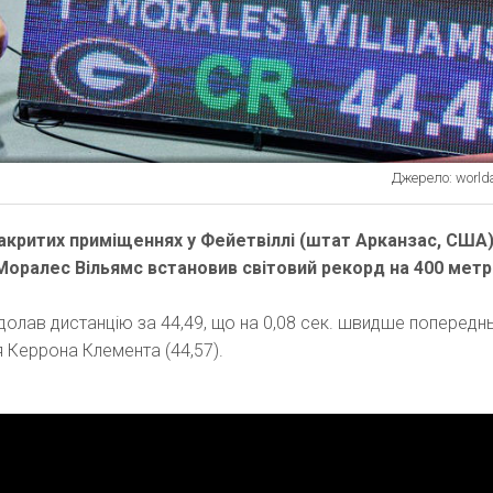
Джерело: worlda
закритих приміщеннях у Фейетвіллі (штат Арканзас, США
оралес Вільямс встановив світовий рекорд на 400 метрі
долав дистанцію за 44,49, що на 0,08 сек. швидше попередн
 Керрона Клемента (44,57).