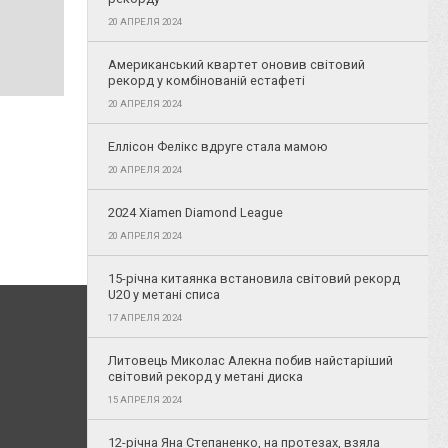
20 АПРЕЛЯ 2024
Американський квартет оновив світовий
рекорд у комбінованій естафеті
20 АПРЕЛЯ 2024
Еллісон Фелікс вдруге стала мамою
20 АПРЕЛЯ 2024
2024 Xiamen Diamond League
20 АПРЕЛЯ 2024
15-річна китаянка встановила світовий рекорд
U20 у метані списа
17 АПРЕЛЯ 2024
Литовець Миколас Алекна побив найстаріший
світовий рекорд у метані диска
15 АПРЕЛЯ 2024
12-річна Яна Степаненко, на протезах, взяла