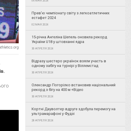
04 МАЯ 2024
Прев'ю чемпіонату світу з легкоатлетичних
естафет 2024
02 МАЯ 2024
15-річна Ангеліна Шепель оновила рекорд
України U18 у штовханні ядра
thletics.org
30 АПРЕЛЯ 2024
Відразу шестеро українок взяли участь в
)
одному забігу на турнірі у Віллемстад
в.
30 АПРЕЛЯ 2024
Олександр Погорілко встановив національний
ього
рекорд з бігу на 400 м +Відео
30 АПРЕЛЯ 2024
Кортні Дауволтер вдруге здобула перемогу на
ультрамарафоні у Фудзі
28 АПРЕЛЯ 2024