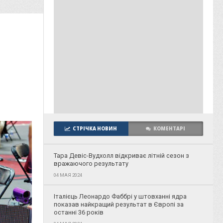
СТРІЧКА НОВИН
КОМЕНТАРІ
Тара Девіс-Вудхолл відкриває літній сезон з
вражаючого результату
04 МАЯ 2024
Італієць Леонардо Фаббрі у штовханні ядра
показав найкращий результат в Європі за
останні 36 років