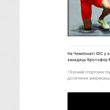
На Чемпіонаті SEC у 
канадець Крістофер М
19-річний спортсмен по
досягнення американця