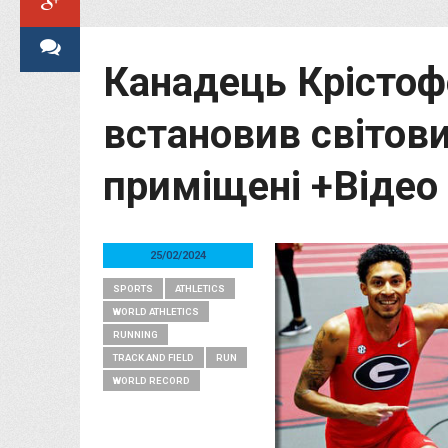
Канадець Крістоф
встановив світови
приміщені +Відео
25/02/2024
SPORTS
ATHLETICS
WORLD ATHLETICS
RUNNING
TRACK AND FIELD
RUN
WORLD RECORD