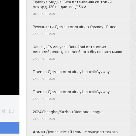
Ефіопка Медіна Ейса встановила світовий
рекорд U20 на дистанції 5 км
28 АПРЕЛЯ 2024
Результати Діамантової ліги в Сучжоу +Відео
27 АПРЕЛЯ 2024
Кенієць Еммануель Ваньйоні встановив
світовий рекорд з шосейного бігу на одну милю
27 АПРЕЛЯ 2024
Прев'ю Діамантової ліги у Шанхаї/Сучжоу
27 АПРЕЛЯ 2024
Прев'ю Діамантової ліги у Шанхаї/Сучжоу
27 АПРЕЛЯ 2024
2024 Shanghai/Suzhou Diamond League
26 АПРЕЛЯ 2024
Арман Дюплантіс: «Я і сам не очікував такого