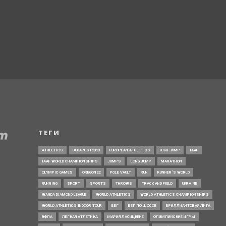
ТЕГИ
ATHLETICS
BUDAPEST2023
EUROPEAN ATHLETICS
HIGH JUMP
IAAF
IAAF WORLD CHAMPIONSHIPS
JUMPS
LONG JUMP
MARATHON
OLYMPIC GAMES
OREGON22
POLE VAULT
RUN
RUNNER’S WORLD
RUNNING
SPORT
SPORTS
THROWS
TRACK AND FIELD
UKRAINE
WANDA DIAMOND LEAGUE
WORLD ATHLETICS
WORLD ATHLETICS CHAMPIONSHIPS
WORLD ATHLETICS INDOOR TOUR
БЕГ
БЕГ ПО ШОССЕ
БРИЛЛИАНТОВАЯ ЛИГА
ВФЛА
ЛЕГКАЯ АТЛЕТИКА
МАРИЯ ЛАСИЦКЕНЕ
ОЛИМПИЙСКИЕ ИГРЫ