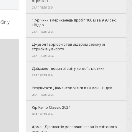
стрибка»
25 АПРЕЛЯ 2024
17-річний американець пробіг 100 м за 9,93 сек.
біг у
+Відео
23 АПРЕЛЯ 2024
Джувон Гаррісон став лідером сезону зі
стрибків у висоту
23 АПРЕЛЯ 2024
Дайджест новин зі світу легкої атлетики
23 АПРЕЛЯ 2024
Результати Діамантової ліги в Сямені +Відео
20 АПРЕЛЯ 2024
Kip Keino Classic 2024
20 АПРЕЛЯ 2024
Арман Дюплантіс розпочав сезон із світового
рекорду