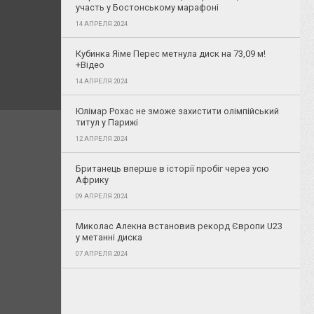
участь у Бостонському марафоні
14 АПРЕЛЯ 2024
Кубинка Яіме Перес метнула диск на 73,09 м!
+Відео
14 АПРЕЛЯ 2024
Юлімар Рохас не зможе захистити олімпійський
титул у Парижі
12 АПРЕЛЯ 2024
Британець вперше в історії пробіг через усю
Африку
09 АПРЕЛЯ 2024
Миколас Алекна встановив рекорд Європи U23
у метанні диска
07 АПРЕЛЯ 2024