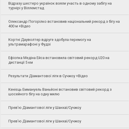
Відразу шестеро українок взяли участь в одному забігу на
турнірі у Віллемстад
Олександр Погорілко встановив національний рекорд з бігу на
400 м +Відео
Кортні Дауволтер вдруге здобула перемогу на
ультрамарафоні у Фудзі
Ефіопка Медіна Ейса встановила світовий рекорд U20 на
дистанції 5 км
Результати Діамантової ліги в Сучжоу +Відео
Кенієць Еммануель Ваньйоні встановив світовий рекорд з
шосейного бігу на одну милю
Прев'ю Діамантової ліги у Шанхаї/Сучжоу
Прев'ю Діамантової ліги у Шанхаї/Сучжоу