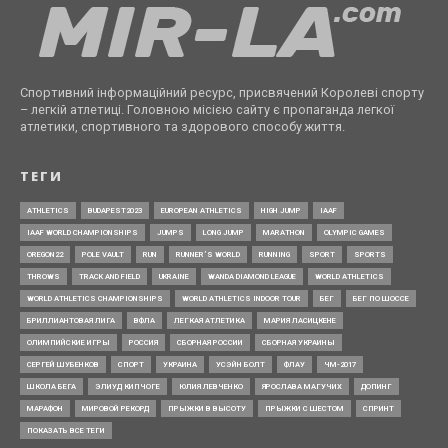
Спортивний інформаційний ресурс, присвячений Королеві спорту
– легкій атлетиці. Головною місією сайту є пропаганда легкої
атлетики, спортивного та здорового способу життя.
ТЕГИ
ATHLETICS
BUDAPEST2023
EUROPEAN ATHLETICS
HIGH JUMP
IAAF
IAAF WORLD CHAMPIONSHIPS
JUMPS
LONG JUMP
MARATHON
OLYMPIC GAMES
OREGON22
POLE VAULT
RUN
RUNNER’S WORLD
RUNNING
SPORT
SPORTS
THROWS
TRACK AND FIELD
UKRAINE
WANDA DIAMOND LEAGUE
WORLD ATHLETICS
WORLD ATHLETICS CHAMPIONSHIPS
WORLD ATHLETICS INDOOR TOUR
БЕГ
БЕГ ПО ШОССЕ
БРИЛЛИАНТОВАЯ ЛИГА
ВФЛА
ЛЕГКАЯ АТЛЕТИКА
МАРИЯ ЛАСИЦКЕНЕ
ОЛИМПИЙСКИЕ ИГРЫ
РОССИЯ
СБОРНАЯ РОССИИ
СБОРНАЯ УКРАИНЫ
СЕРГЕЙ ШУБЕНКОВ
СПОРТ
УКРАИНА
УСЭЙН БОЛТ
ФЛАУ
ЧМ-2017
ШКОЛА БЕГА
ЭЛИУД КИПЧОГЕ
ЮЛИЯ ЛЕВЧЕНКО
ЯРОСЛАВА МАГУЧИХ
ДОПИНГ
МАРАФОН
МИРОВОЙ РЕКОРД
ПРЫЖКИ В ВЫСОТУ
ПРЫЖКИ С ШЕСТОМ
СПРИНТ
ПОКАЗАТЬ ВСЕ ТЕГИ