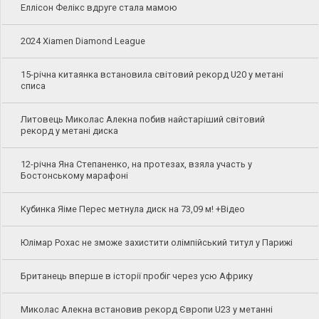
Еллісон Фелікс вдруге стала мамою
2024 Xiamen Diamond League
15-річна китаянка встановила світовий рекорд U20 у метані
списа
Литовець Миколас Алекна побив найстаріший світовий
рекорд у метані диска
12-річна Яна Степаненко, на протезах, взяла участь у
Бостонському марафоні
Кубинка Яіме Перес метнула диск на 73,09 м! +Відео
Юлімар Рохас не зможе захистити олімпійський титул у Парижі
Британець вперше в історії пробіг через усю Африку
Миколас Алекна встановив рекорд Європи U23 у метанні