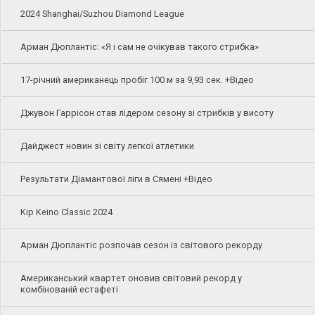
2024 Shanghai/Suzhou Diamond League
Арман Дюплантіс: «Я і сам не очікував такого стрибка»
17-річний американець пробіг 100 м за 9,93 сек. +Відео
Джувон Гаррісон став лідером сезону зі стрибків у висоту
Дайджест новин зі світу легкої атлетики
Результати Діамантової ліги в Сямені +Відео
Kip Keino Classic 2024
Арман Дюплантіс розпочав сезон із світового рекорду
Американський квартет оновив світовий рекорд у
комбінованій естафеті