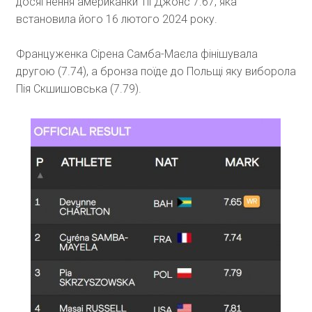
досягнення американки Тії Джонс 7.67, яка
встановила його 16 лютого 2024 року.
Француженка Сірена Самба-Маєла фінішувала
другою (7.74), а бронза поїде до Польщі яку виборола
Пія Скшишовська (7.79).