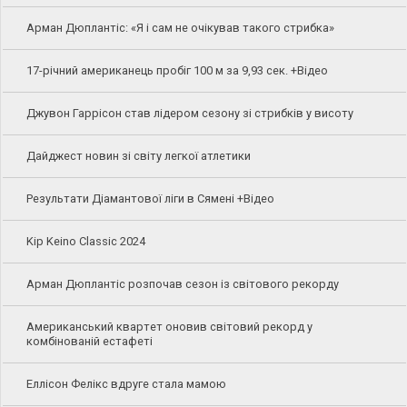
Арман Дюплантіс: «Я і сам не очікував такого стрибка»
17-річний американець пробіг 100 м за 9,93 сек. +Відео
Джувон Гаррісон став лідером сезону зі стрибків у висоту
Дайджест новин зі світу легкої атлетики
Результати Діамантової ліги в Сямені +Відео
Kip Keino Classic 2024
Арман Дюплантіс розпочав сезон із світового рекорду
Американський квартет оновив світовий рекорд у
комбінованій естафеті
Еллісон Фелікс вдруге стала мамою