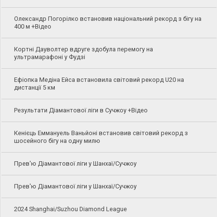
Олександр Погорілко встановив національний рекорд з бігу на
400 м +Відео
Кортні Дауволтер вдруге здобула перемогу на
ультрамарафоні у Фудзі
Ефіопка Медіна Ейса встановила світовий рекорд U20 на
дистанції 5 км
Результати Діамантової ліги в Сучжоу +Відео
Кенієць Еммануель Ваньйоні встановив світовий рекорд з
шосейного бігу на одну милю
Прев'ю Діамантової ліги у Шанхаї/Сучжоу
Прев'ю Діамантової ліги у Шанхаї/Сучжоу
2024 Shanghai/Suzhou Diamond League