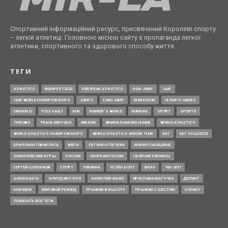
Спортивний інформаційний ресурс, присвячений Королеві спорту
– легкій атлетиці. Головною місією сайту є пропаганда легкої
атлетики, спортивного та здорового способу життя.
ТЕГИ
ATHLETICS
BUDAPEST2023
EUROPEAN ATHLETICS
HIGH JUMP
IAAF
IAAF WORLD CHAMPIONSHIPS
JUMPS
LONG JUMP
MARATHON
OLYMPIC GAMES
OREGON22
POLE VAULT
RUN
RUNNER’S WORLD
RUNNING
SPORT
SPORTS
THROWS
TRACK AND FIELD
UKRAINE
WANDA DIAMOND LEAGUE
WORLD ATHLETICS
WORLD ATHLETICS CHAMPIONSHIPS
WORLD ATHLETICS INDOOR TOUR
БЕГ
БЕГ ПО ШОССЕ
БРИЛЛИАНТОВАЯ ЛИГА
ВФЛА
ЛЕГКАЯ АТЛЕТИКА
МАРИЯ ЛАСИЦКЕНЕ
ОЛИМПИЙСКИЕ ИГРЫ
РОССИЯ
СБОРНАЯ РОССИИ
СБОРНАЯ УКРАИНЫ
СЕРГЕЙ ШУБЕНКОВ
СПОРТ
УКРАИНА
УСЭЙН БОЛТ
ФЛАУ
ЧМ-2017
ШКОЛА БЕГА
ЭЛИУД КИПЧОГЕ
ЮЛИЯ ЛЕВЧЕНКО
ЯРОСЛАВА МАГУЧИХ
ДОПИНГ
МАРАФОН
МИРОВОЙ РЕКОРД
ПРЫЖКИ В ВЫСОТУ
ПРЫЖКИ С ШЕСТОМ
СПРИНТ
ПОКАЗАТЬ ВСЕ ТЕГИ