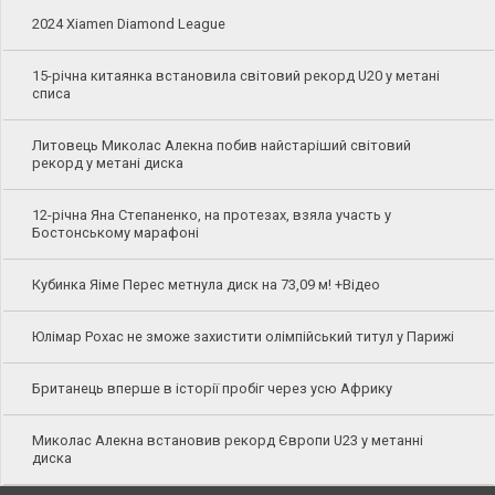
2024 Xiamen Diamond League
15-річна китаянка встановила світовий рекорд U20 у метані
списа
Литовець Миколас Алекна побив найстаріший світовий
рекорд у метані диска
12-річна Яна Степаненко, на протезах, взяла участь у
Бостонському марафоні
Кубинка Яіме Перес метнула диск на 73,09 м! +Відео
Юлімар Рохас не зможе захистити олімпійський титул у Парижі
Британець вперше в історії пробіг через усю Африку
Миколас Алекна встановив рекорд Європи U23 у метанні
диска