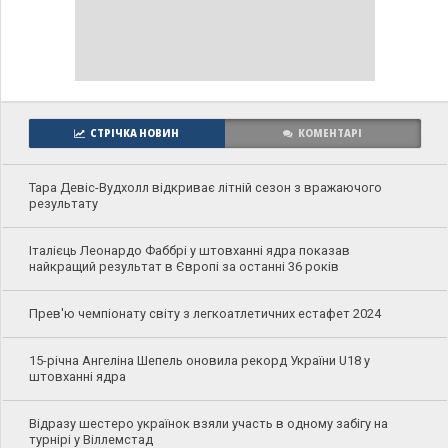
СТРІЧКА НОВИН
КОМЕНТАРІ
Тара Девіс-Вудхолл відкриває літній сезон з вражаючого
результату
Італієць Леонардо Фаббрі у штовханні ядра показав
найкращий результат в Європі за останні 36 років
Прев'ю чемпіонату світу з легкоатлетичних естафет 2024
15-річна Ангеліна Шепель оновила рекорд України U18 у
штовханні ядра
Відразу шестеро українок взяли участь в одному забігу на
турнірі у Віллемстад