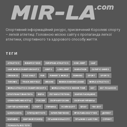
Спортивний інформаційний ресурс, присвячений Королеві спорту
– легкій атлетиці. Головною місією сайту є пропаганда легкої
атлетики, спортивного та здорового способу життя.
ТЕГИ
ATHLETICS
BUDAPEST2023
EUROPEAN ATHLETICS
HIGH JUMP
IAAF
IAAF WORLD CHAMPIONSHIPS
JUMPS
LONG JUMP
MARATHON
OLYMPIC GAMES
OREGON22
POLE VAULT
RUN
RUNNER’S WORLD
RUNNING
SPORT
SPORTS
THROWS
TRACK AND FIELD
UKRAINE
WANDA DIAMOND LEAGUE
WORLD ATHLETICS
WORLD ATHLETICS CHAMPIONSHIPS
WORLD ATHLETICS INDOOR TOUR
БЕГ
БЕГ ПО ШОССЕ
БРИЛЛИАНТОВАЯ ЛИГА
ВФЛА
ЛЕГКАЯ АТЛЕТИКА
МАРИЯ ЛАСИЦКЕНЕ
ОЛИМПИЙСКИЕ ИГРЫ
РОССИЯ
СБОРНАЯ РОССИИ
СБОРНАЯ УКРАИНЫ
СЕРГЕЙ ШУБЕНКОВ
СПОРТ
УКРАИНА
УСЭЙН БОЛТ
ФЛАУ
ЧМ-2017
ШКОЛА БЕГА
ЭЛИУД КИПЧОГЕ
ЮЛИЯ ЛЕВЧЕНКО
ЯРОСЛАВА МАГУЧИХ
ДОПИНГ
МАРАФОН
МИРОВОЙ РЕКОРД
ПРЫЖКИ В ВЫСОТУ
ПРЫЖКИ С ШЕСТОМ
СПРИНТ
ПОКАЗАТЬ ВСЕ ТЕГИ