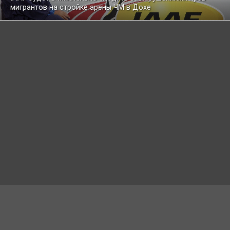
мигрантов на стройке арены ЧМ в Дохе