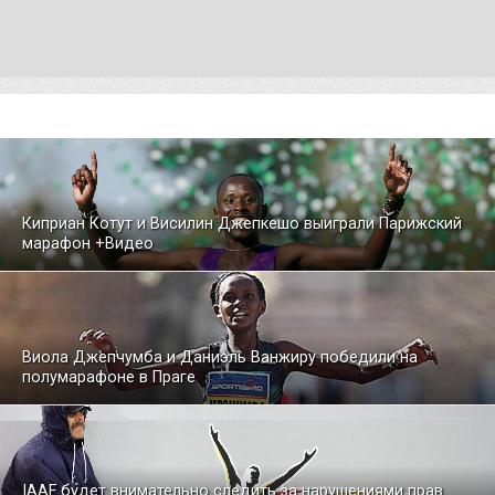
Киприан Котут и Висилин Джепкешо выиграли Парижский
марафон +Видео
Виола Джепчумба и Даниэль Ванжиру победили на
полумарафоне в Праге
IAAF будет внимательно следить за нарушениями прав