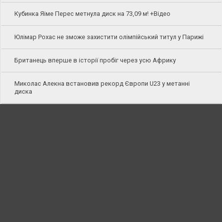
Кубинка Яіме Перес метнула диск на 73,09 м! +Відео
Юлімар Рохас не зможе захистити олімпійський титул у Парижі
Британець вперше в історії пробіг через усю Африку
Миколас Алекна встановив рекорд Європи U23 у метанні
диска