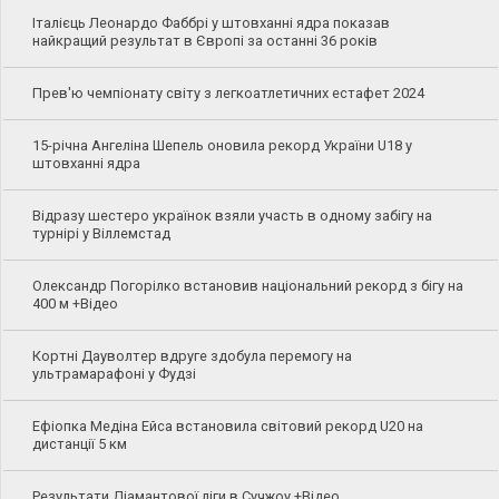
Італієць Леонардо Фаббрі у штовханні ядра показав
найкращий результат в Європі за останні 36 років
Прев'ю чемпіонату світу з легкоатлетичних естафет 2024
15-річна Ангеліна Шепель оновила рекорд України U18 у
штовханні ядра
Відразу шестеро українок взяли участь в одному забігу на
турнірі у Віллемстад
Олександр Погорілко встановив національний рекорд з бігу на
400 м +Відео
Кортні Дауволтер вдруге здобула перемогу на
ультрамарафоні у Фудзі
Ефіопка Медіна Ейса встановила світовий рекорд U20 на
дистанції 5 км
Результати Діамантової ліги в Сучжоу +Відео