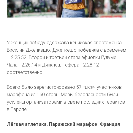
У женщин победу одержала кенийская спортсменка
Висилин Джепкешо. Джепкешо победила с временем
– 2:25.52. Второй и третьей стали эфиопки Гулуме
Чала - 2.26.14 и Динкнеш Тефера - 2.28.12
соответственно.
Всего было зарегистрировано 57 тысяч участников
марафона из 160 стран. Меры безопасности были
усилены организаторами в свете последних терактов
в Европе.
Лёгкая атлетика. Парижский марафон. Франция