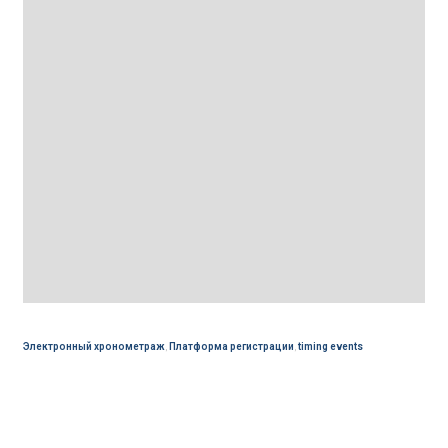
Электронный хронометраж
,
Платформа регистрации
,
timing events