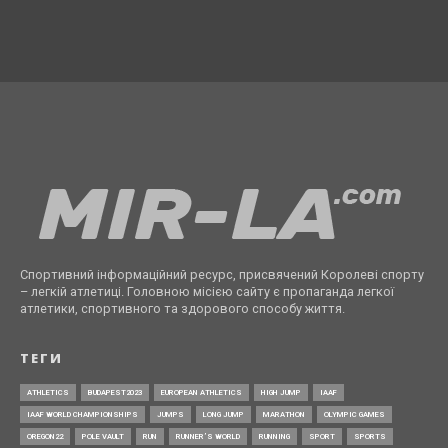
Спортивний інформаційний ресурс, присвячений Королеві спорту
– легкій атлетиці. Головною місією сайту є пропаганда легкої
атлетики, спортивного та здорового способу життя.
ТЕГИ
ATHLETICS
BUDAPEST2023
EUROPEAN ATHLETICS
HIGH JUMP
IAAF
IAAF WORLD CHAMPIONSHIPS
JUMPS
LONG JUMP
MARATHON
OLYMPIC GAMES
OREGON22
POLE VAULT
RUN
RUNNER’S WORLD
RUNNING
SPORT
SPORTS