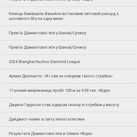
Кенієць Еммануель Ваньйоні встановив світовий рекорд з
шосейного бігу на одну милю
Прев'ю Діамантової ліги у Шанхаї/Сучжоу
Прев'ю Діамантової ліги у Шанхаї/Сучжоу
2024 Shanghai/Suzhou Diamond League
Арман Дюплантіс: «Я і сам не очікував такого стрибка»
17-річний американець пробіг 100 м за 9,93 сек. +Відео
Джувон Гаррісон став лідером сезону зі стрибків у висоту
Дайджест новин зі світу легкої атлетики
Результати Діамантової ліги в Сямені +Відео