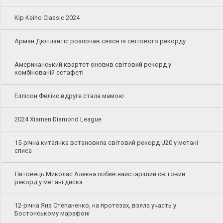
Kip Keino Classic 2024
Арман Дюплантіс розпочав сезон із світового рекорду
Американський квартет оновив світовий рекорд у
комбінованій естафеті
Еллісон Фелікс вдруге стала мамою
2024 Xiamen Diamond League
15-річна китаянка встановила світовий рекорд U20 у метані
списа
Литовець Миколас Алекна побив найстаріший світовий
рекорд у метані диска
12-річна Яна Степаненко, на протезах, взяла участь у
Бостонському марафоні