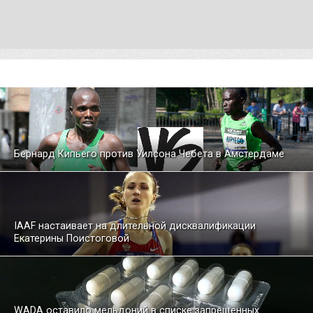
Бернард Кипьего против Уилсона Чебета в Амстердаме
IAAF настаивает на длительной дисквалификации
Екатерины Поистоговой
WADA оставило мельдоний в списке запрещенных