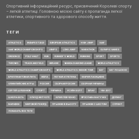
Спортивний інформаційний ресурс, присвячений Королеві спорту
– легкій атлетиці. Головною місією сайту є пропаганда легкої
атлетики, спортивного та здорового способу життя.
ТЕГИ
ATHLETICS
BUDAPEST2023
EUROPEAN ATHLETICS
HIGH JUMP
IAAF
IAAF WORLD CHAMPIONSHIPS
JUMPS
LONG JUMP
MARATHON
OLYMPIC GAMES
OREGON22
POLE VAULT
RUN
RUNNER’S WORLD
RUNNING
SPORT
SPORTS
THROWS
TRACK AND FIELD
UKRAINE
WANDA DIAMOND LEAGUE
WORLD ATHLETICS
WORLD ATHLETICS CHAMPIONSHIPS
WORLD ATHLETICS INDOOR TOUR
БЕГ
БЕГ ПО ШОССЕ
БРИЛЛИАНТОВАЯ ЛИГА
ВФЛА
ЛЕГКАЯ АТЛЕТИКА
МАРИЯ ЛАСИЦКЕНЕ
ОЛИМПИЙСКИЕ ИГРЫ
РОССИЯ
СБОРНАЯ РОССИИ
СБОРНАЯ УКРАИНЫ
СЕРГЕЙ ШУБЕНКОВ
СПОРТ
УКРАИНА
УСЭЙН БОЛТ
ФЛАУ
ЧМ-2017
ШКОЛА БЕГА
ЭЛИУД КИПЧОГЕ
ЮЛИЯ ЛЕВЧЕНКО
ЯРОСЛАВА МАГУЧИХ
ДОПИНГ
МАРАФОН
МИРОВОЙ РЕКОРД
ПРЫЖКИ В ВЫСОТУ
ПРЫЖКИ С ШЕСТОМ
СПРИНТ
ПОКАЗАТЬ ВСЕ ТЕГИ