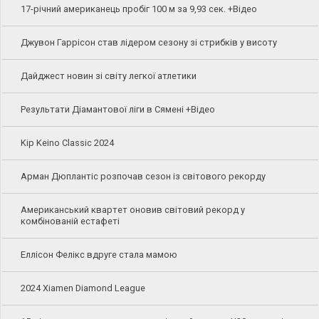
17-річний американець пробіг 100 м за 9,93 сек. +Відео
Джувон Гаррісон став лідером сезону зі стрибків у висоту
Дайджест новин зі світу легкої атлетики
Результати Діамантової ліги в Сямені +Відео
Kip Keino Classic 2024
Арман Дюплантіс розпочав сезон із світового рекорду
Американський квартет оновив світовий рекорд у
комбінованій естафеті
Еллісон Фелікс вдруге стала мамою
2024 Xiamen Diamond League