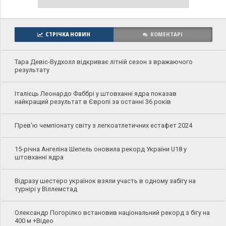
СТРІЧКА НОВИН
КОМЕНТАРІ
Тара Девіс-Вудхолл відкриває літній сезон з вражаючого
результату
Італієць Леонардо Фаббрі у штовханні ядра показав
найкращий результат в Європі за останні 36 років
Прев'ю чемпіонату світу з легкоатлетичних естафет 2024
15-річна Ангеліна Шепель оновила рекорд України U18 у
штовханні ядра
Відразу шестеро українок взяли участь в одному забігу на
турнірі у Віллемстад
Олександр Погорілко встановив національний рекорд з бігу на
400 м +Відео