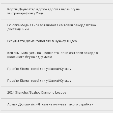
Кортні Дауволтер вдруге здобула перемогу на
ультрамарафоні у Фудзі
Ефіопка Медіна Ейса встановила світовий рекорд U20 на
дистанції 5 км
Результати Діамантової ліги в Сучжоу +Відео
Кенієць Еммануель Ваньйоні встановив світовий рекорд з
шосейного бігу на одну милю
Прев'ю Діамантової ліги у Шанхаї/Сучжоу
Прев'ю Діамантової ліги у Шанхаї/Сучжоу
2024 Shanghai/Suzhou Diamond League
Арман Дюплантіс: «Я і сам не очікував такого стрибка»