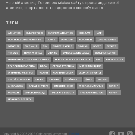
– легкій атлетиці. Головною місією сайту є пропаганда легкої
атлетики, спортивного та здорового способу життя.
ТЕГИ
ATHLETICS
BUDAPEST2023
EUROPEAN ATHLETICS
HIGH JUMP
IAAF
IAAF WORLD CHAMPIONSHIPS
JUMPS
LONG JUMP
MARATHON
OLYMPIC GAMES
OREGON22
POLE VAULT
RUN
RUNNER’S WORLD
RUNNING
SPORT
SPORTS
THROWS
TRACK AND FIELD
UKRAINE
WANDA DIAMOND LEAGUE
WORLD ATHLETICS
WORLD ATHLETICS CHAMPIONSHIPS
WORLD ATHLETICS INDOOR TOUR
БЕГ
БЕГ ПО ШОССЕ
БРИЛЛИАНТОВАЯ ЛИГА
ВФЛА
ЛЕГКАЯ АТЛЕТИКА
МАРИЯ ЛАСИЦКЕНЕ
ОЛИМПИЙСКИЕ ИГРЫ
РОССИЯ
СБОРНАЯ РОССИИ
СБОРНАЯ УКРАИНЫ
СЕРГЕЙ ШУБЕНКОВ
СПОРТ
УКРАИНА
УСЭЙН БОЛТ
ФЛАУ
ЧМ-2017
ШКОЛА БЕГА
ЭЛИУД КИПЧОГЕ
ЮЛИЯ ЛЕВЧЕНКО
ЯРОСЛАВА МАГУЧИХ
ДОПИНГ
МАРАФОН
МИРОВОЙ РЕКОРД
ПРЫЖКИ В ВЫСОТУ
ПРЫЖКИ С ШЕСТОМ
СПРИНТ
ПОКАЗАТЬ ВСЕ ТЕГИ
Copyright © 2008-2022 Світ легкої атлетики.
Timing