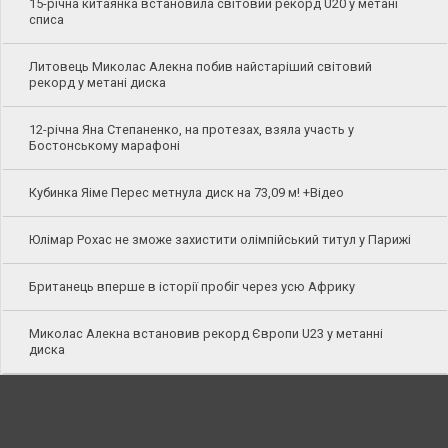
15-річна китаянка встановила світовий рекорд U20 у метані
списа
Литовець Миколас Алекна побив найстаріший світовий
рекорд у метані диска
12-річна Яна Степаненко, на протезах, взяла участь у
Бостонському марафоні
Кубинка Яіме Перес метнула диск на 73,09 м! +Відео
Юлімар Рохас не зможе захистити олімпійський титул у Парижі
Британець вперше в історії пробіг через усю Африку
Миколас Алекна встановив рекорд Європи U23 у метанні
диска